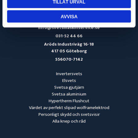
TILLÅT URVAL
AVVISA
info@svetsmaskinservice.se
031-52 44 66
Aröds Industriväg 16-18
417 05 Göteborg
556070-7142
Invertersvets
Elsvets
Svetsa gjutjärn
Svetsa aluminium
Hypertherm Flushcut
Värdet av perfekt slipad wolframelektrod
Personligt skydd och svetsvisir
Alla knep och råd