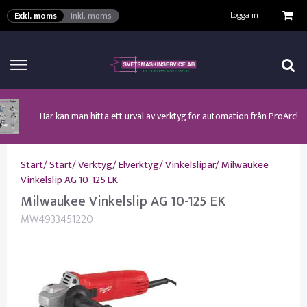
VISA VARUKORGEN
TILL KASSAN
Logga in
Exkl. moms
Inkl. moms
Här kan man hitta ett urval av verktyg för automation från ProArc!
Nyhet! MinarcMig 190 Auto och MinarcMig 220 Auto från Kemppi!
Klicka här för att se alla våra nuvarande kampanjer!
Nyhet! Lägesställare, rullbockar och längdsvets från ProArc!
Nyhet! Tig-svets Minarc T 223 AC/DC från Kemppi!
Nyhet! Tig-svets från Esab, Rogue ET 230iP AC/DC!
Nyhet! Nya PAPR-enheten från ESAB EPR-X1.1!
Start
/
Start
/
Verktyg
/
Elverktyg
/
Vinkelslipar
/
Milwaukee
Vinkelslip AG 10-125 EK
Milwaukee Vinkelslip AG 10-125 EK
MW4933451220