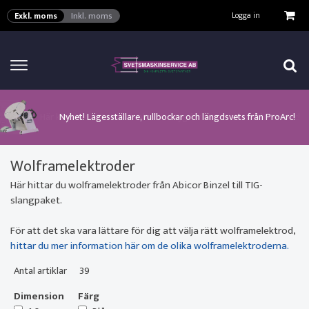
VISA VARUKORGEN
TILL KASSAN
Logga in
Exkl. moms
Inkl. moms
Här kan man hitta ett urval av verktyg för automation från ProArc!
Nyhet! MinarcMig 190 Auto och MinarcMig 220 Auto från Kemppi!
Klicka här för att se alla våra nuvarande kampanjer!
Nyhet! Lägesställare, rullbockar och längdsvets från ProArc!
Nyhet! Tig-svets Minarc T 223 AC/DC från Kemppi!
Nyhet! Tig-svets från Esab, Rogue ET 230iP AC/DC!
Nyhet! Nya PAPR-enheten från ESAB EPR-X1.1!
Wolframelektroder
Här hittar du wolframelektroder från Abicor Binzel till TIG-
slangpaket.
För att det ska vara lättare för dig att välja rätt wolframelektrod,
hittar du mer information här om de olika wolframelektroderna.
Antal artiklar
39
Dimension
Färg