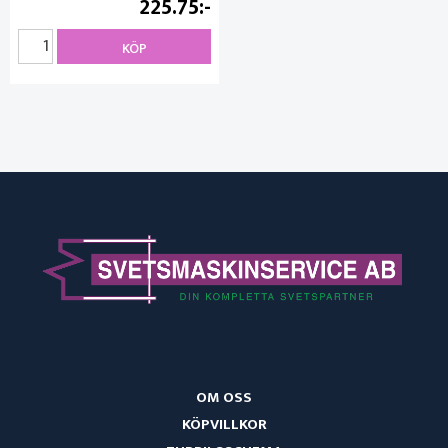
225.75
KÖP
OM OSS
KÖPVILLKOR