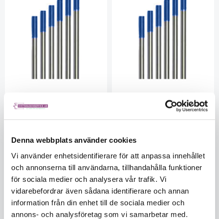
Wolframelektrod 3,2mm Blå
Wolframelektrod 4,0mm Blå
WL20
WL 20
BZ7000223
BZ7000242
Ej i lager, beställd
I lager
5563779031
5563779031
Denna webbplats använder cookies
234
410
Vi använder enhetsidentifierare för att anpassa innehållet
och annonserna till användarna, tillhandahålla funktioner
KÖP
KÖP
för sociala medier och analysera vår trafik. Vi
vidarebefordrar även sådana identifierare och annan
information från din enhet till de sociala medier och
annons- och analysföretag som vi samarbetar med.