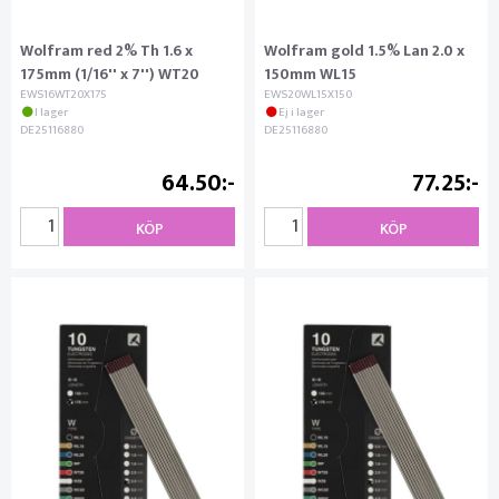
Wolfram red 2% Th 1.6 x
Wolfram gold 1.5% Lan 2.0 x
175mm (1/16'' x 7'') WT20
150mm WL15
EWS16WT20X175
EWS20WL15X150
I lager
Ej i lager
DE25116880
DE25116880
64.50
77.25
KÖP
KÖP