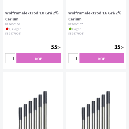
Wolframelektrod 1.0 Grå 2%
Wolframelektrod 1.6 Grå 2%
Cerium
Cerium
BZ7000166
BZ7000167
Ej i lager
I lager
5563779031
5563779031
55
35
KÖP
KÖP