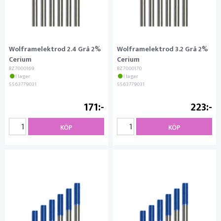
Wolframelektrod 2.4 Grå 2%
Wolframelektrod 3.2 Grå 2%
Cerium
Cerium
BZ7000169
BZ7000170
I lager
I lager
5563779031
5563779031
171
223
KÖP
KÖP