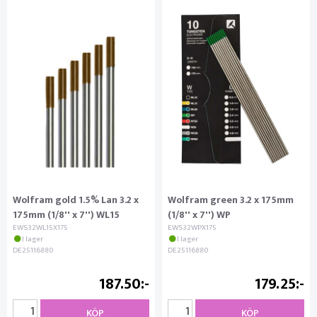
Wolfram gold 1.5% Lan 3.2 x
Wolfram green 3.2 x 175mm
175mm (1/8'' x 7'') WL15
(1/8'' x 7'') WP
EWS32WL15X175
EWS32WPX175
I lager
I lager
DE25116880
DE25116880
187.50
179.25
KÖP
KÖP