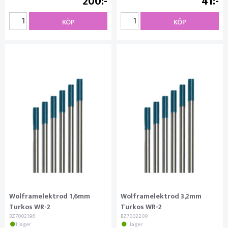
200
41
KÖP
KÖP
Wolframelektrod 1,6mm
Wolframelektrod 3,2mm
Turkos WR-2
Turkos WR-2
BZ7002196
BZ7002200
I lager
I lager