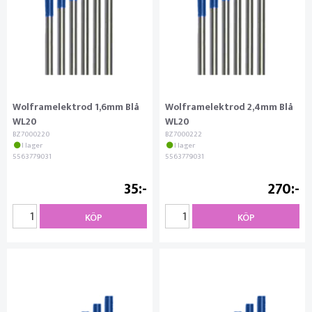
Wolframelektrod 1,6mm Blå
Wolframelektrod 2,4mm Blå
WL20
WL20
BZ7000220
BZ7000222
I lager
I lager
5563779031
5563779031
35
270
KÖP
KÖP