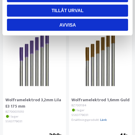
TILLÅT URVAL
AVVISA
Wolframelektrod 3,2mm Lila
Wolframelektrod 1,6mm Guld
E3 175 mm
BZ7001184
I lager
BZ700031010
5563779031
I lager
Ersättningsprodukt:
Länk
5563779031