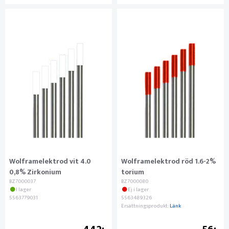
Wolframelektrod vit 4.0
Wolframelektrod röd 1.6-2%
0,8% Zirkonium
torium
BZ7000037
BZ7000080
I lager
Ej i lager
5563779031
5563489326
Ersättningsprodukt:
Länk