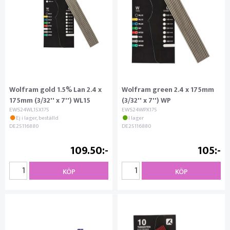
Wolfram gold 1.5% Lan 2.4 x
Wolfram green 2.4 x 175mm
175mm (3/32'' x 7'') WL15
(3/32'' x 7'') WP
EWS24WL15X175
EWS24WPX175
Ej i lager, beställd
I lager
DE25116880
DE25116880
109.50
105
KÖP
KÖP