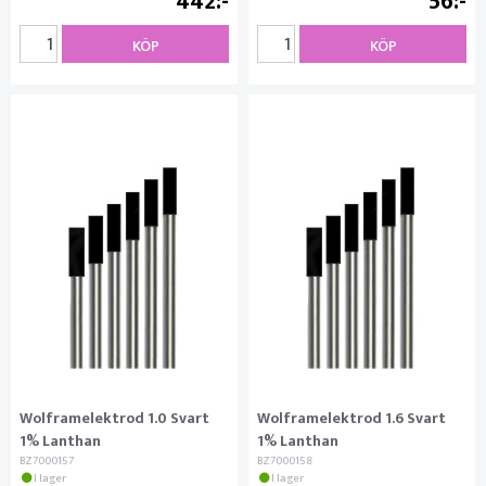
442
56
KÖP
KÖP
Wolframelektrod 1.0 Svart
Wolframelektrod 1.6 Svart
1% Lanthan
1% Lanthan
BZ7000157
BZ7000158
I lager
I lager