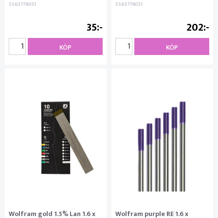
5563779031
5563779031
35
202
KÖP
KÖP
Wolfram gold 1.5% Lan 1.6 x
Wolfram purple RE 1.6 x