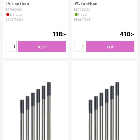
1% Lanthan
1% Lanthan
BZ7000160
BZ7000163
Ej i lager
I lager
5563779031
5563779031
138
410
KÖP
KÖP