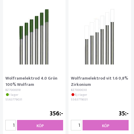
Wolframelektrod 4.0 Grön
Wolframelektrod vit 1.6 0,8%
100% Wolfram
Zirkonium
BZ7000018
BZ7000030
I lager
Ej i lager
5563779031
5563779031
356
35
KÖP
KÖP