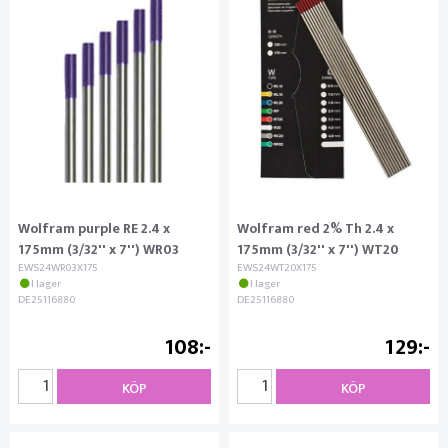
Wolfram purple RE 2.4 x
Wolfram red 2% Th 2.4 x
175mm (3/32'' x 7'') WR03
175mm (3/32'' x 7'') WT20
EWS24WR03X175
EWS24WT20X175
I lager
I lager
DE25116880
DE25116880
108
129
KÖP
KÖP