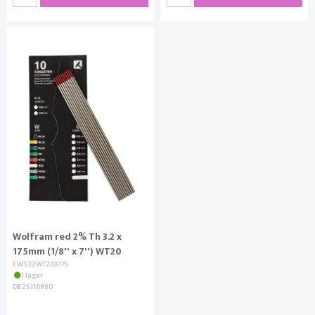
Wolfram red 2% Th 3.2 x
175mm (1/8'' x 7'') WT20
EWS32WT20X175
I lager
DE25116880