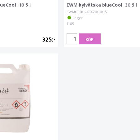
ueCool -10 5 l
EWM kylvätska blueCool -30 5 l
5
EWM09402414200005
I lager
1165
325
KÖP