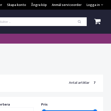
VISA VARUKORGEN
TILL KASSAN
er
Skapa konto
Ångra köp
Anmäl serviceorder
Logga in
ogga in
*
Användarnamn
*
Lösenord
Kom ihåg mig
ömt ditt lösenord?
SKAPA NYTT KONTO
Antal artiklar
7
ortera
Pris