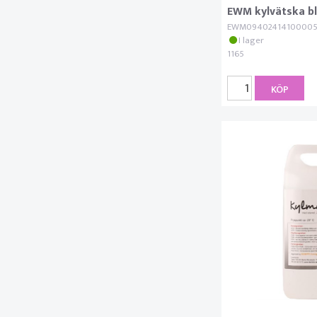
EWM kylvätska bl
EWM0940241410000
I lager
1165
KÖP