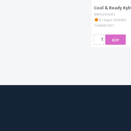
Cool & Ready Kylm
MM12203605
Ej i lager, beställd
5566667001
KÖP