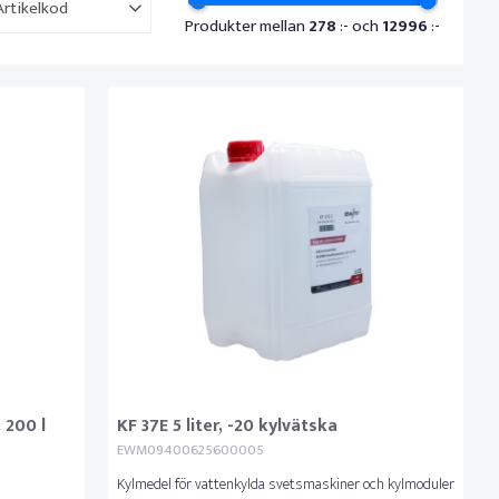
Artikelkod
Produkter mellan
278
:- och
12996
:-
 200 l
KF 37E 5 liter, -20 kylvätska
EWM09400625600005
Kylmedel för vattenkylda svetsmaskiner och kylmoduler