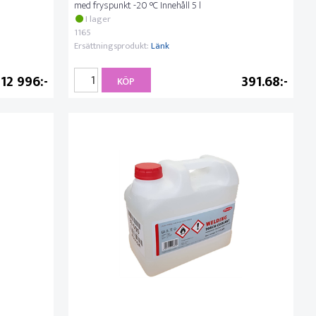
med fryspunkt -20 °C Innehåll 5 l
I lager
1165
Ersättningsprodukt:
Länk
12 996
391.68
KÖP