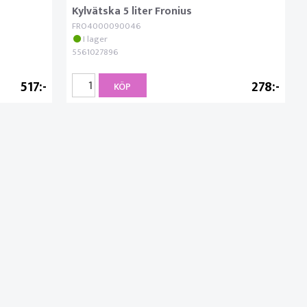
Kylvätska 5 liter Fronius
FRO4000090046
I lager
5561027896
517
278
KÖP