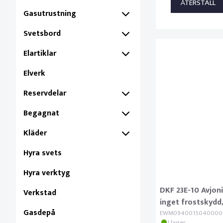
Gasutrustning
Svetsbord
Elartiklar
Elverk
Reservdelar
Begagnat
Kläder
Hyra svets
Hyra verktyg
DKF 23E-10 Avjoni
Verkstad
inget frostskydd,
Gasdepå
EWM0940015040000
I lager