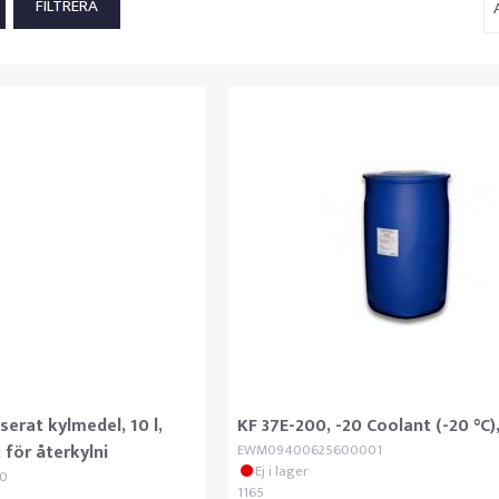
serat kylmedel, 10 l,
KF 37E-200, -20 Coolant (-20 °C),
 för återkylni
EWM09400625600001
Ej i lager
0
1165