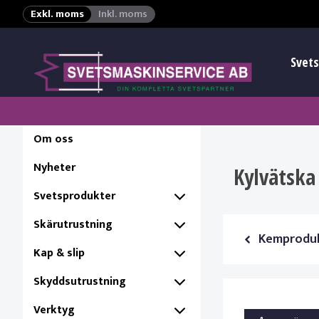
Exkl. moms
Inkl. moms
Svets
Om oss
Nyheter
Kylvätska
Svetsprodukter
Skärutrustning
Kemprodu
Kap & slip
Skyddsutrustning
Verktyg