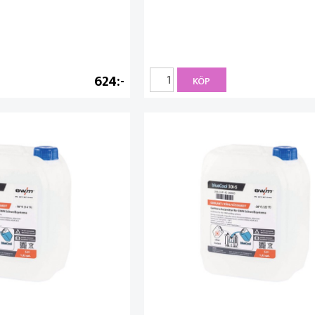
624
KÖP