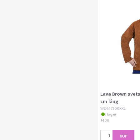
Lava Brown svetsj
cm lång
WE447300XXL
I lager
1408
KÖP