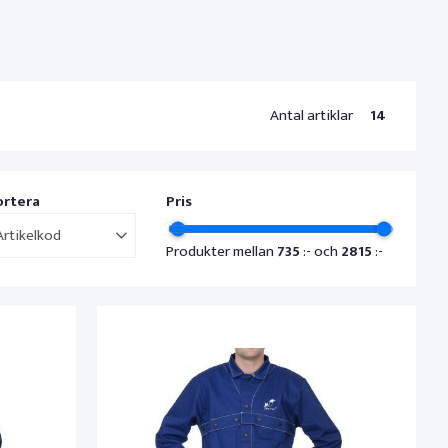
Antal artiklar
14
ortera
Pris
Artikelkod
Produkter mellan
735
:- och
2815
:-