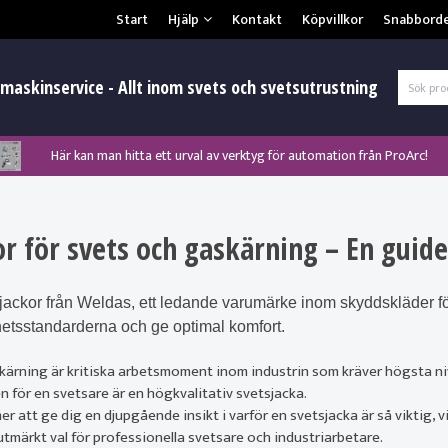
Säkerhet & Cookies
Start
Hjälp
Kontakt
Köpvillkor
Snabbord
L
maskinservice - Allt inom svets och svetsutrustning
Här kan man hitta ett urval av verktyg för automation från ProArc!
Nyhet! MinarcMig 190 Auto och MinarcMig 220 Auto från Kemppi!
Nyhet! Lägesställare, rullbockar och längdsvets från ProArc!
Klicka här för att se alla våra nuvarande kampanjer!
Nyhet! Tig-svets Minarc T 223 AC/DC från Kemppi!
Nyhet! Tig-svets från Esab, Rogue ET 230iP AC/DC!
Nyhet! Nya PAPR-enheten från ESAB EPR-X1.1!
r för svets och gaskärning – En guide 
Gl
jackor från Weldas, ett ledande varumärke inom skyddskläder för
etsstandarderna och ge optimal komfort.
ärning är kritiska arbetsmoment inom industrin som kräver högsta niv
 för en svetsare är en högkvalitativ svetsjacka.
att ge dig en djupgående insikt i varför en svetsjacka är så viktig, vi
utmärkt val för professionella svetsare och industriarbetare.