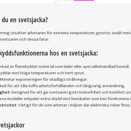
 du en svetsjacka?
ing utsätter arbetaren för extrema temperaturer, gnistor, smält metal
 svetsaren och dessa faror.
skyddsfunktionerna hos en svetsjacka:
verkad av flamskyddat material som läder eller specialbehandlad bomull.
kyddar mot höga temperaturer och hett sprut.
: Minskar exponeringen för skadliga strålningar.
erkad för att tåla tuffa arbetsförhållanden och långvarig användning.
ighet
: Designad för att ge svetsaren god rörelsefrihet och komfort un
issa modeller erbjuder extra skydd mot kemikalier som kan förekomma i
ktricitet
: Viktigt för de som arbetar i miljöer där elektriska risker finns.
vetsjackor