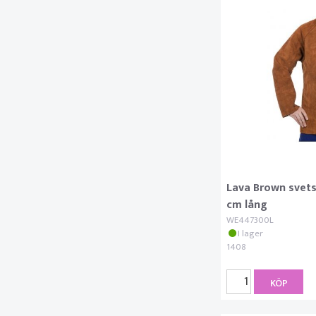
Lava Brown svetsj
cm lång
WE447300L
I lager
1408
KÖP