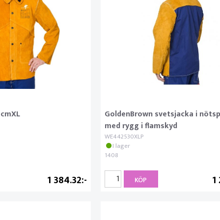
81cmXL
GoldenBrown svetsjacka i nötsp
med rygg i flamskyd
WE442530XLP
I lager
1408
1 384.32
1
KÖP