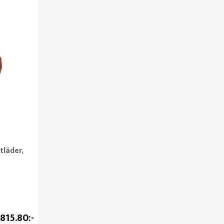
tläder,
 815.80