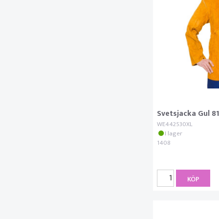
Svetsjacka Gul 
WE442530XL
I lager
1408
KÖP