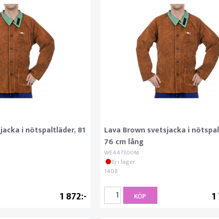
acka i nötspaltläder, 81
Lava Brown svetsjacka i nötspal
76 cm lång
WE447300M
Ej i lager
1408
1 872
1
KÖP