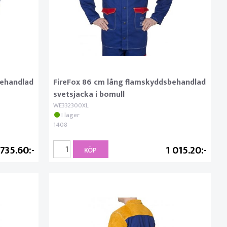
behandlad
FireFox 86 cm lång flamskyddsbehandlad
svetsjacka i bomull
WE332300XL
I lager
1408
735.60
1 015.20
KÖP