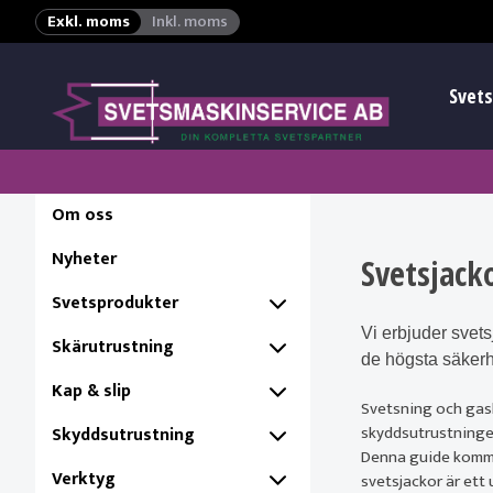
Exkl. moms
Inkl. moms
Svets
Om oss
Nyheter
Svetsjacko
Svetsprodukter
Vi erbjuder svets
Skärutrustning
de högsta säkerh
Kap & slip
Svetsning och gask
skyddsutrustningen
Skyddsutrustning
Denna guide kommer 
Verktyg
svetsjackor är ett 