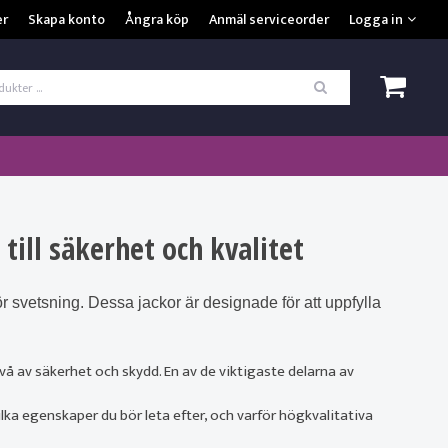
VISA VARUKORGEN
TILL KASSAN
er
Skapa konto
Ångra köp
Anmäl serviceorder
Logga in
ogga in
*
Användarnamn
*
Lösenord
Kom ihåg mig
till säkerhet och kvalitet
ömt ditt lösenord?
 svetsning. Dessa jackor är designade för att uppfylla
SKAPA NYTT KONTO
å av säkerhet och skydd. En av de viktigaste delarna av
lka egenskaper du bör leta efter, och varför högkvalitativa