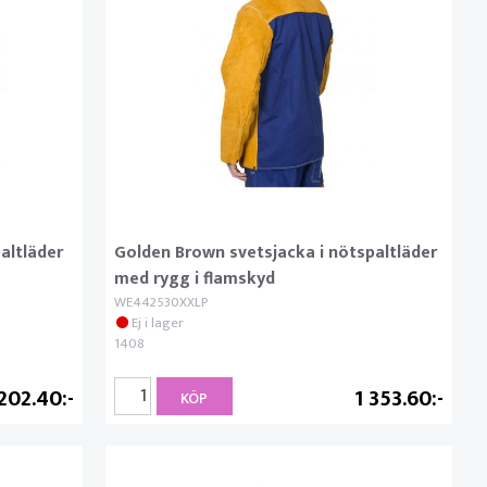
altläder
Golden Brown svetsjacka i nötspaltläder
med rygg i flamskyd
WE442530XXLP
Ej i lager
1408
 202.40
1 353.60
KÖP