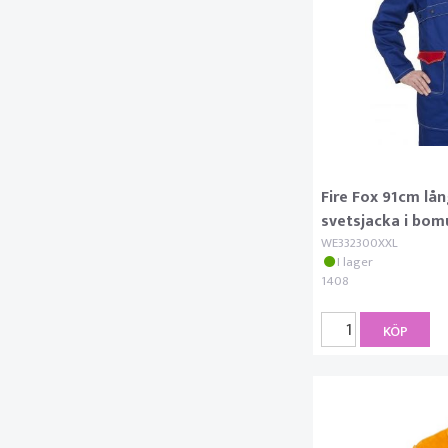
Fire Fox 91cm lå
svetsjacka i bomu
WE332300XXL
I lager
1408
KÖP