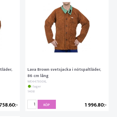
tläder,
Lava Brown svetsjacka i nötspaltläder,
86 cm lång
WE447300XL
I lager
1408
 758.60
1 996.80
KÖP