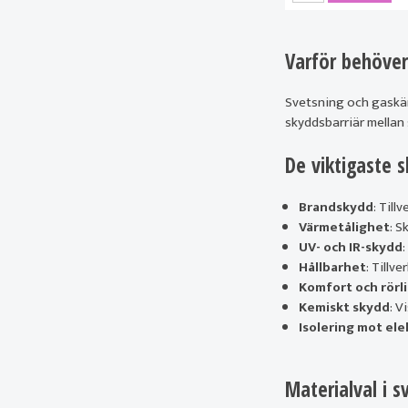
Varför behöver
Svetsning och gaskärn
skyddsbarriär mellan
De viktigaste 
Brandskydd
: Till
Värmetålighet
: S
UV- och IR-skydd
Hållbarhet
: Tillv
Komfort och rörl
Kemiskt skydd
: V
Isolering mot ele
Materialval i s