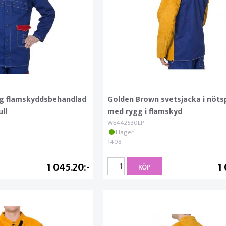
ng flamskyddsbehandlad
Golden Brown svetsjacka i nöts
ll
med rygg i flamskyd
WE442530LP
I lager
1408
1 045.20
1
KÖP