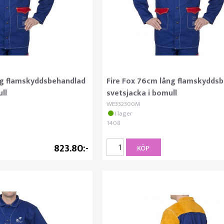
ng flamskyddsbehandlad
Fire Fox 76cm lång flamskydds
ll
svetsjacka i bomull
WE332300M
I lager
1408
823.80
KÖP