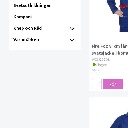
Svetsutbildningar
Kampanj
Knep och Råd
Varumärken
Fire Fox 81cm lå
svetsjacka i bomu
WE332300L
I lager
1408
KÖP