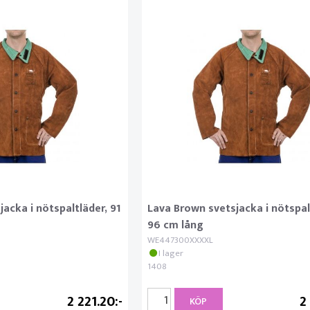
acka i nötspaltläder, 91
Lava Brown svetsjacka i nötspal
96 cm lång
WE447300XXXXL
I lager
1408
2 221.20
2
KÖP