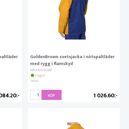
paltläder
GoldenBrown svetsjacka i nötspaltläder
med rygg i flamskyd
WE442530MP
I lager
1408
 084.20
1 026.60
KÖP