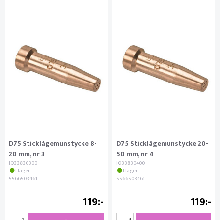
D75 Sticklågemunstycke 8-
D75 Sticklågemunstycke 20-
20 mm, nr 3
50 mm, nr 4
IQ33830300
IQ33830400
I lager
I lager
5566503461
5566503461
119
119