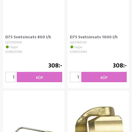
D75 Svetsinsats 800 I/h
D75 Svetsinsats 1000 I/h
IQ33160400
IQ33160500
I lager
I lager
5566503461
5566503461
308
308
KÖP
KÖP