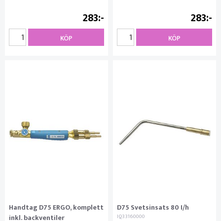
283
283
KÖP
KÖP
Handtag D75 ERGO, komplett
D75 Svetsinsats 80 I/h
inkl. backventiler
IQ33160000