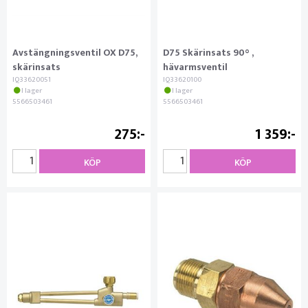
Avstängningsventil OX D75,
D75 Skärinsats 90° ,
skärinsats
hävarmsventil
IQ33620051
IQ33620100
I lager
I lager
5566503461
5566503461
275
1 359
KÖP
KÖP