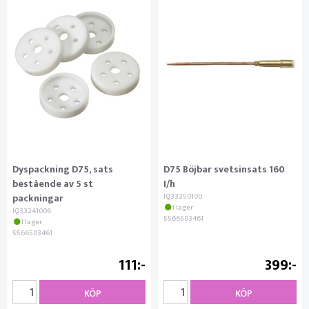
Dyspackning D75, sats
D75 Böjbar svetsinsats 160
bestående av 5 st
I/h
packningar
IQ33250100
I lager
IQ33241006
5566503461
I lager
5566503461
111
399
KÖP
KÖP