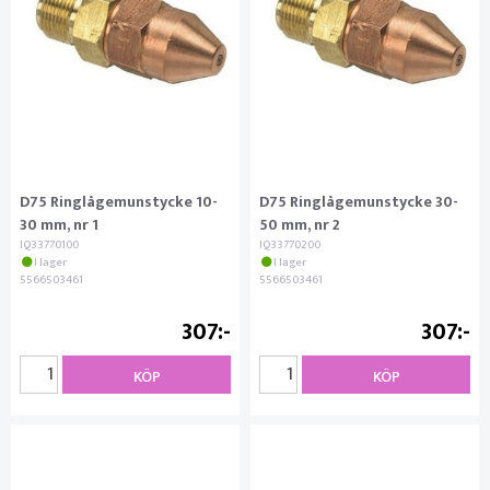
D75 Ringlågemunstycke 10-
D75 Ringlågemunstycke 30-
30 mm, nr 1
50 mm, nr 2
IQ33770100
IQ33770200
I lager
I lager
5566503461
5566503461
307
307
KÖP
KÖP