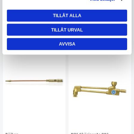
Ej i lager
Ej i lager
5566503461
5566503461
TILLÅT ALLA
568
568
TILLÅT URVAL
KÖP
KÖP
AVVISA