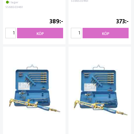
5566503461
I lager
5566503461
389
373
KÖP
KÖP