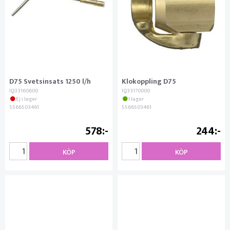
D75 Svetsinsats 1250 l/h
Klokoppling D75
IQ33160600
IQ33170000
Ej i lager
I lager
5566503461
5566503461
578
244
KÖP
KÖP