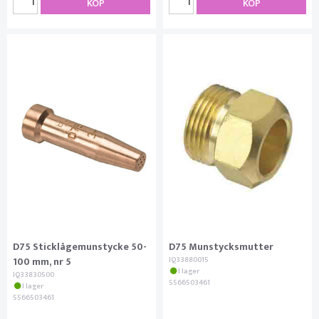
KÖP
KÖP
D75 Sticklågemunstycke 50-
D75 Munstycksmutter
100 mm, nr 5
IQ33880015
I lager
IQ33830500
5566503461
I lager
5566503461