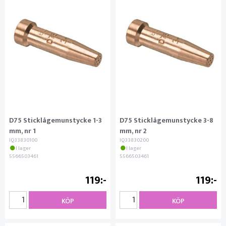
D75 Sticklågemunstycke 1-3
D75 Sticklågemunstycke 3-8
mm, nr 1
mm, nr 2
IQ33830100
IQ33830200
I lager
I lager
5566503461
5566503461
119
119
KÖP
KÖP