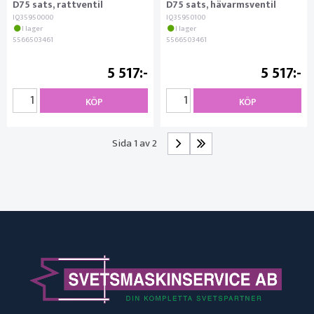
D75 sats, rattventil
D75 sats, hävarmsventil
IQ35950000
IQ35950100
I lager
I lager
5566503461
5566503461
5 517
5 517
KÖP
KÖP
Sida 1 av 2