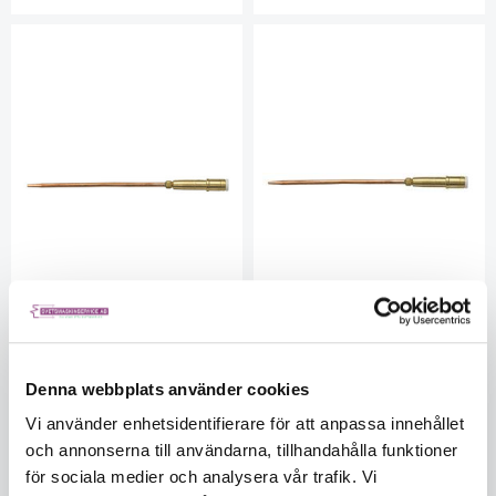
Gasiq D75 Böjbar svetsinsats
D75 Böjbar svetsinsats 500
315 l/h
I/h
Denna webbplats använder cookies
IQ33250200
IQ33250300
I lager
I lager
Vi använder enhetsidentifierare för att anpassa innehållet
5566503461
5566503461
och annonserna till användarna, tillhandahålla funktioner
399
399
för sociala medier och analysera vår trafik. Vi