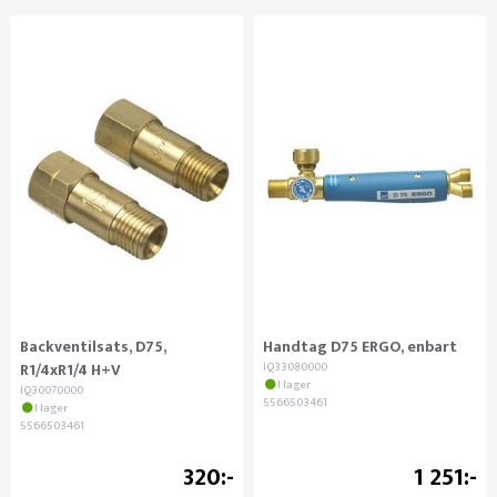
Backventilsats, D75,
Handtag D75 ERGO, enbart
R1/4xR1/4 H+V
IQ33080000
I lager
IQ30070000
5566503461
I lager
5566503461
320
1 251