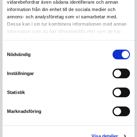
vidarebefordrar även sådana identifierare och annan
KÖP
KÖP
information från din enhet till de sociala medier och
annons- och analysföretag som vi samarbetar med.
Dessa kan i sin tur kombinera informationen med annan
information som du har tillhandahållit eller som de har
samlat in när du har använt deras tjänster.
Samtyckesval
Nödvändig
Inställningar
Statistik
Marknadsföring
Böjbar
Böjbar
svetsinsats,mässingspets
svetsinsats,mässingspets
D75
D75
IQ33251100
IQ33251200
Visa detaljer