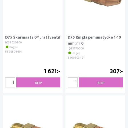
D75 Skärinsats 0° , rattventil
D75 Ringlågemunstycke 1-10
IQ33620200
mm, nr 0
I lager
IQ33770000
5566503461
I lager
5566503461
1 621
307
KÖP
KÖP