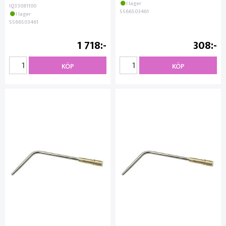
I lager
IQ33081100
5566503461
I lager
5566503461
1 718
308
KÖP
KÖP