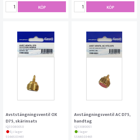
KÖP
KÖP
Avststängningsventil OX
Avstängningsventil AC D75,
D75, skärinsats
handtag
IQ33080050
IQ33080051
Ej i lager
I lager
5566503461
5566503461