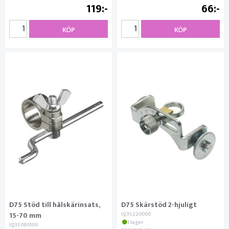
119
66
KÖP
KÖP
D75 Stöd till hålskärinsats,
D75 Skärstöd 2-hjuligt
15-70 mm
IQ35220000
I lager
IQ35080100