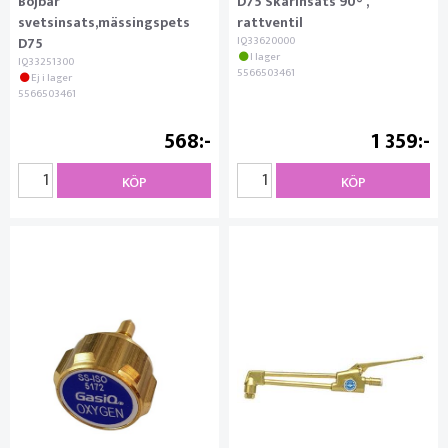
Böjbar
D75 Skärinsats 90° ,
svetsinsats,mässingspets
rattventil
D75
IQ33620000
I lager
IQ33251300
5566503461
Ej i lager
5566503461
568
1 359
KÖP
KÖP