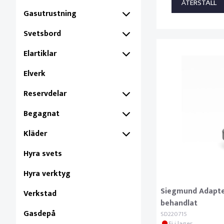
Gasutrustning
Svetsbord
Elartiklar
Elverk
Reservdelar
Begagnat
Kläder
Hyra svets
Hyra verktyg
Siegmund Adapter
Verkstad
behandlat
Gasdepå
SD220715
Ej i lager