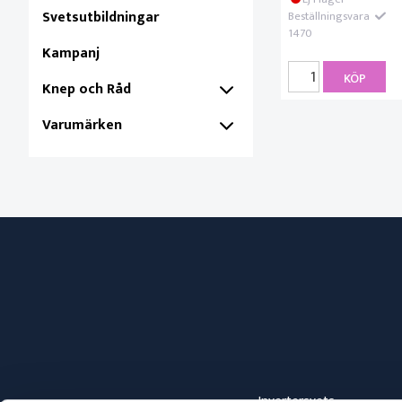
Svetsutbildningar
Beställningsvara
1470
Kampanj
KÖP
Knep och Råd
Varumärken
Invertersvets