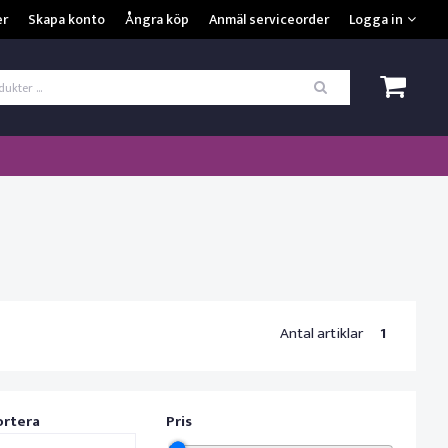
VISA VARUKORGEN
TILL KASSAN
er
Skapa konto
Ångra köp
Anmäl serviceorder
Logga in
ogga in
*
Användarnamn
*
Lösenord
Kom ihåg mig
ömt ditt lösenord?
SKAPA NYTT KONTO
Antal artiklar
1
ortera
Pris