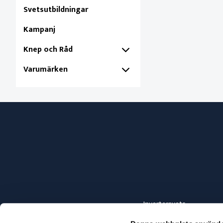
Svetsutbildningar
Kampanj
Knep och Råd
Varumärken
Invertersvets
Elsvets