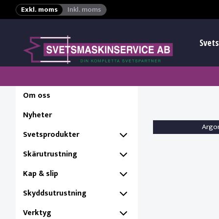
Exkl. moms
Inkl. moms
Svets
Om oss
Nyheter
Argo
Svetsprodukter
Skärutrustning
Kap & slip
Skyddsutrustning
Verktyg