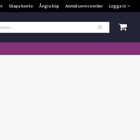
VISA VARUKORGEN
TILL KASSAN
er
Skapa konto
Ångra köp
Anmäl serviceorder
Logga in
ogga in
*
Användarnamn
*
Lösenord
Kom ihåg mig
ömt ditt lösenord?
SKAPA NYTT KONTO