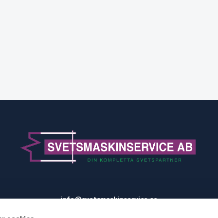
info@svetsmaskinservice.se
031-52 44 66