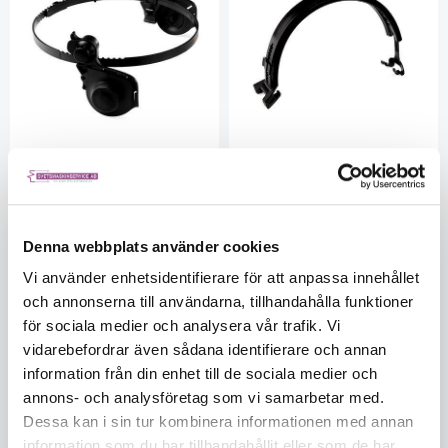
3M Speedglas Speedyloop
3M™ Speedglas™
för hjälmmontage av 9100
Hjälmmonteringsräls QR för
svetshjälm.
skyddshjälm, 19 71 39
Denna webbplats använder cookies
3MH197135
3MH197139
Vi använder enhetsidentifierare för att anpassa innehållet
I lager
I lager
och annonserna till användarna, tillhandahålla funktioner
552
576
för sociala medier och analysera vår trafik. Vi
vidarebefordrar även sådana identifierare och annan
KÖP
KÖP
information från din enhet till de sociala medier och
annons- och analysföretag som vi samarbetar med.
Dessa kan i sin tur kombinera informationen med annan
information som du har tillhandahållit eller som de har