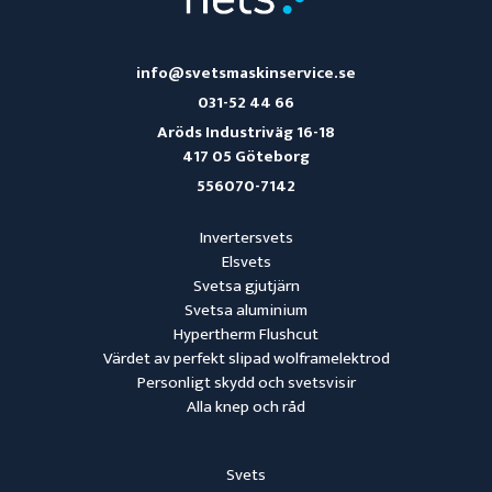
info@svetsmaskinservice.se
031-52 44 66
Aröds Industriväg 16-18
417 05 Göteborg
556070-7142
Invertersvets
Elsvets
Svetsa gjutjärn
Svetsa aluminium
Hypertherm Flushcut
Värdet av perfekt slipad wolframelektrod
Personligt skydd och svetsvisir
Alla knep och råd
Svets