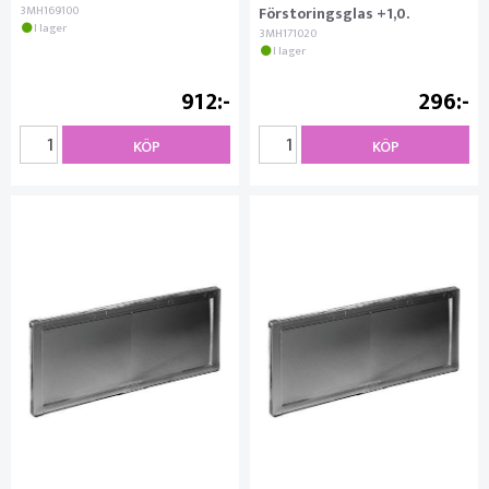
3MH169100
Förstoringsglas +1,0.
I lager
3MH171020
I lager
912
296
KÖP
KÖP