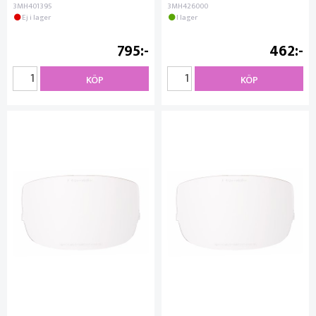
3MH401395
3MH426000
Ej i lager
I lager
795
462
KÖP
KÖP