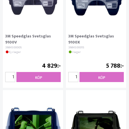
3M Speedglas Svetsglas
3M Speedglas Svetsglas
9100V
9100X
3MH500005
3MH500015
Ej i lager
I lager
4 829
5 788
KÖP
KÖP