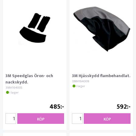
3M Speedglas Öron- och
3M Hjässkydd flambehandlat.
nackskydd.
3MH164009
I lager
3MH164005
I lager
485
592
KÖP
KÖP