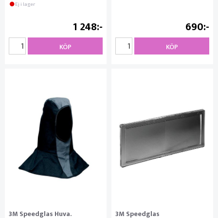
Ej i lager
1 248
690
KÖP
KÖP
3M Speedglas Huva.
3M Speedglas