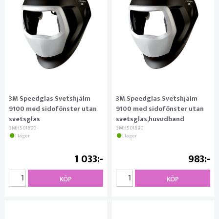
3M Speedglas Svetshjälm
3M Speedglas Svetshjälm
9100 med sidofönster utan
9100 med sidofönster utan
svetsglas
svetsglas,huvudband
3MH501800
3MH501890
I lager
I lager
1 033
983
KÖP
KÖP