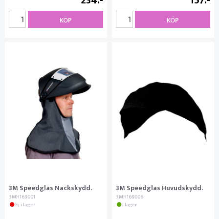
234
157
KÖP
KÖP
3M Speedglas Nackskydd.
3M Speedglas Huvudskydd.
3MH169001
3MH169006
Ej i lager
I lager