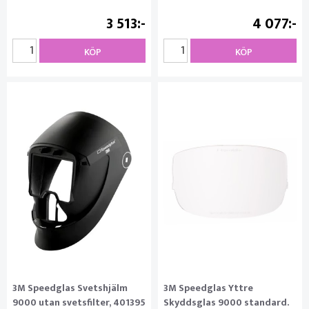
3 513
4 077
KÖP
KÖP
3M Speedglas Svetshjälm
3M Speedglas Yttre
9000 utan svetsfilter, 401395
Skyddsglas 9000 standard.