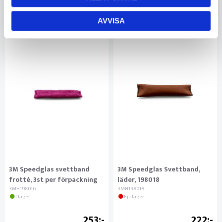
AVVISA
3M Speedglas svettband
3M Speedglas Svettband,
frotté, 3st per förpackning
läder, 198018
3MH198016
3MH198018
I lager
Ej i lager
253
222