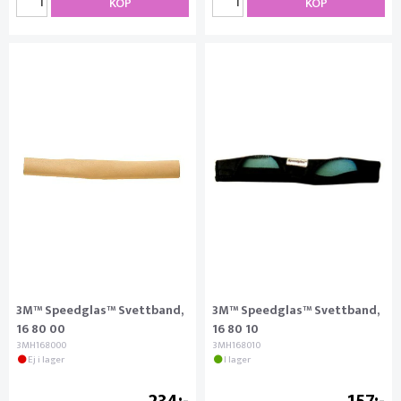
KÖP
KÖP
3M™ Speedglas™ Svettband,
3M™ Speedglas™ Svettband,
16 80 00
16 80 10
3MH168000
3MH168010
Ej i lager
I lager