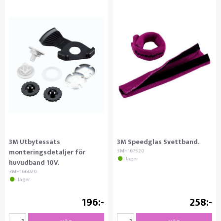
3M Utbytessats
3M Speedglas Svettband.
monteringsdetaljer för
3MH167520
I lager
huvudband 10V.
3MH166020
I lager
196
258