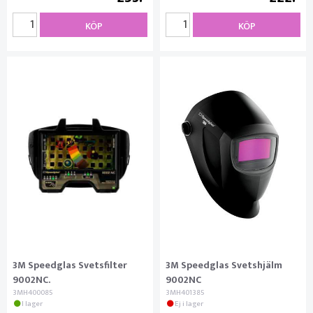
KÖP
KÖP
3M Speedglas Svetsfilter
3M Speedglas Svetshjälm
9002NC.
9002NC
3MH400085
3MH401385
I lager
Ej i lager