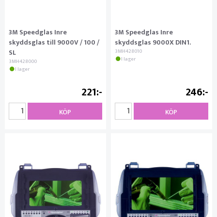
3M Speedglas Inre
3M Speedglas Inre
skyddsglas till 9000V / 100 /
skyddsglas 9000X DIN1.
SL
3MH428010
I lager
3MH428000
I lager
221
246
KÖP
KÖP