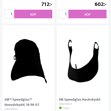
712
602
KÖP
KÖP
3M™ Speedglas™
3M Speedglas Nackskydd.
Huvudskydd, 16 90 07
3MH169010
I lager
3MH169007