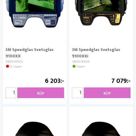
3M Speedglas Svetsglas
3M Speedglas Svetsglas
9100XX
9100XXi
3MH500025
3MH500026
Ej i lager
I lager
6 203
7 079
KÖP
KÖP