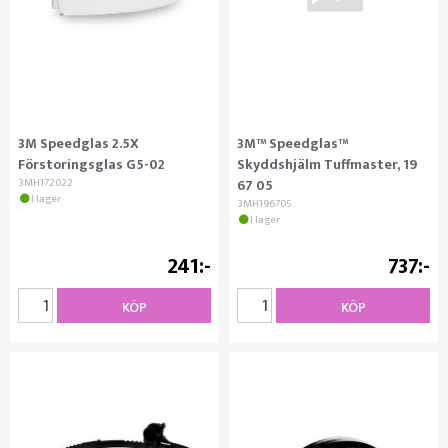
3M Speedglas 2.5X
3M™ Speedglas™
Förstoringsglas G5-02
Skyddshjälm Tuffmaster, 19
3MH172022
67 05
I lager
3MH196705
I lager
241
737
KÖP
KÖP