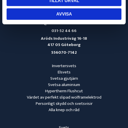
TILLÅT URVAL
AVVISA
info@svetsmaskinservice.se
031-52 44 66
Aröds Industriväg 16-18
417 05 Göteborg
556070-7142
Invertersvets
Elsvets
Svetsa gjutjärn
Svetsa aluminium
Hypertherm Flushcut
Värdet av perfekt slipad wolframelektrod
Personligt skydd och svetsvisir
Alla knep och råd
Svets