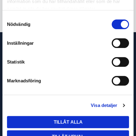
information som du har tillhandahållit eller som de har
samlat in när du har använt deras tjänster.
Samtyckesval
Nödvändig
Inställningar
Statistik
Marknadsföring
OM OSS
Visa detaljer
KÖPVILLKOR
TURBILSSCHEMA
TILLÅT ALLA