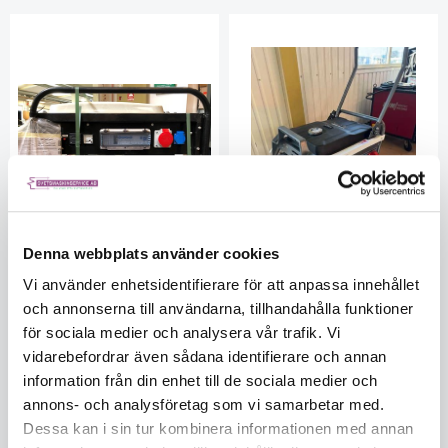
Denna webbplats använder cookies
Vi använder enhetsidentifierare för att anpassa innehållet
och annonserna till användarna, tillhandahålla funktioner
Europower Generator EP650
Elverk Bensin S/N L-2749/22
TE-25 Sn: 2035-18
B2501
för sociala medier och analysera vår trafik. Vi
I lager
B2006
vidarebefordrar även sådana identifierare och annan
I lager
information från din enhet till de sociala medier och
5561521385
annons- och analysföretag som vi samarbetar med.
RING FÖR PRIS
RING FÖR PRIS
Dessa kan i sin tur kombinera informationen med annan