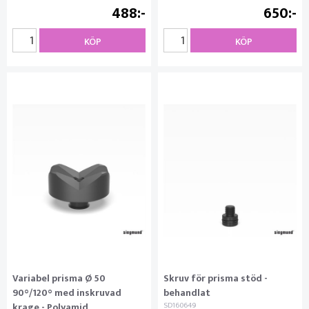
488
650
KÖP
KÖP
Variabel prisma Ø 50
Skruv för prisma stöd -
90°/120° med inskruvad
behandlat
krage - Polyamid
SD160649