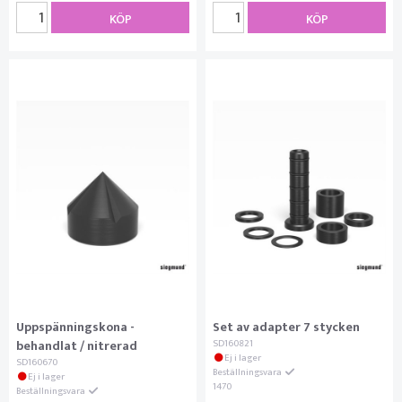
KÖP
KÖP
Uppspänningskona -
Set av adapter 7 stycken
behandlat / nitrerad
SD160821
Ej i lager
SD160670
Beställningsvara
Ej i lager
1470
Beställningsvara