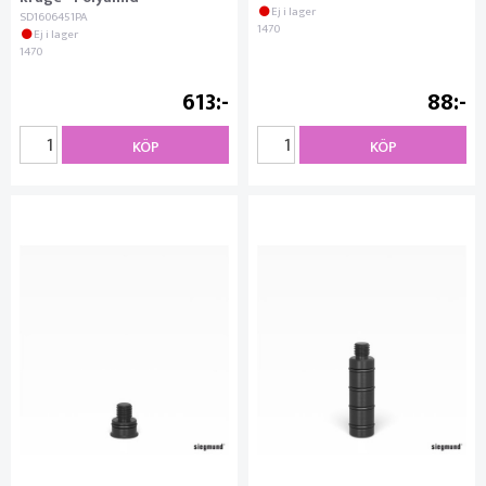
Ej i lager
SD1606451PA
1470
Ej i lager
1470
613
88
KÖP
KÖP