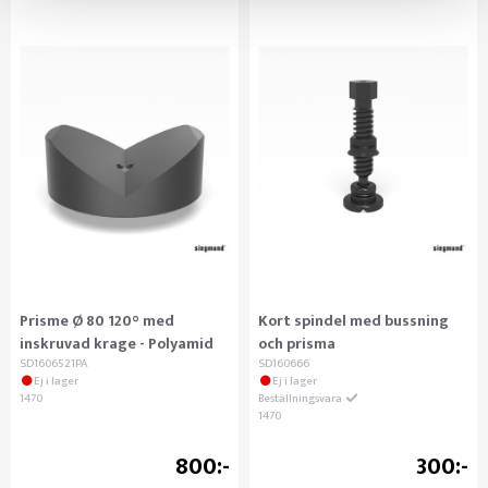
Prisme Ø 80 120° med
Kort spindel med bussning
inskruvad krage - Polyamid
och prisma
SD1606521PA
SD160666
Ej i lager
Ej i lager
1470
Beställningsvara
1470
800
300