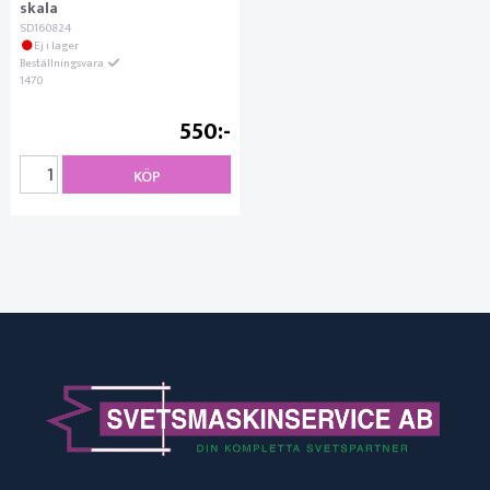
skala
SD160824
Ej i lager
Beställningsvara
1470
550
KÖP