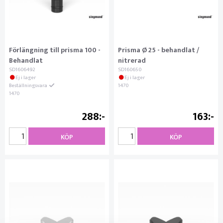
Förlängning till prisma 100 -
Prisma Ø 25 - behandlat /
Behandlat
nitrerad
SD1606492
SD160650
Ej i lager
Ej i lager
Beställningsvara
1470
1470
288
163
KÖP
KÖP