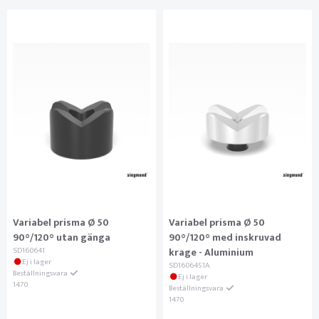
Variabel prisma Ø 50
Variabel prisma Ø 50
90°/120° utan gänga
90°/120° med inskruvad
SD160641
krage - Aluminium
Ej i lager
SD1606451A
Beställningsvara
Ej i lager
1470
Beställningsvara
1470