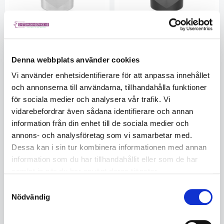
Denna webbplats använder cookies
Vi använder enhetsidentifierare för att anpassa innehållet
Prisma Ø 25 - Aluminium
Prisma Ø 25 - Polyamid
och annonserna till användarna, tillhandahålla funktioner
SD160650A
SD160650PA
för sociala medier och analysera vår trafik. Vi
Ej i lager
Ej i lager
Beställningsvara
1470
vidarebefordrar även sådana identifierare och annan
1470
information från din enhet till de sociala medier och
annons- och analysföretag som vi samarbetar med.
188
163
Dessa kan i sin tur kombinera informationen med annan
information som du har tillhandahållit eller som de har
KÖP
KÖP
samlat in när du har använt deras tjänster.
Samtyckesval
Nödvändig