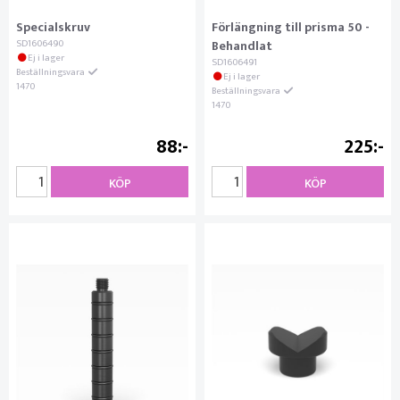
Specialskruv
Förlängning till prisma 50 -
SD1606490
Behandlat
Ej i lager
SD1606491
Beställningsvara
Ej i lager
1470
Beställningsvara
1470
88
225
KÖP
KÖP