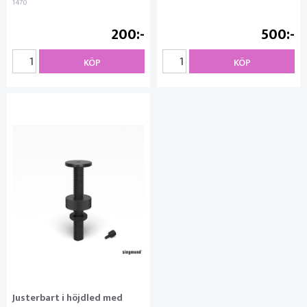
1470
200
500
KÖP
KÖP
Justerbart i höjdled med