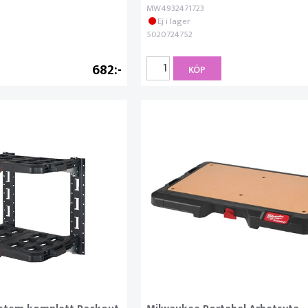
MW4932471723
Ej i lager
5020724752
682
KÖP