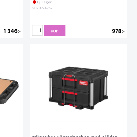
Ej i lager
5020724752
1 346
978
KÖP