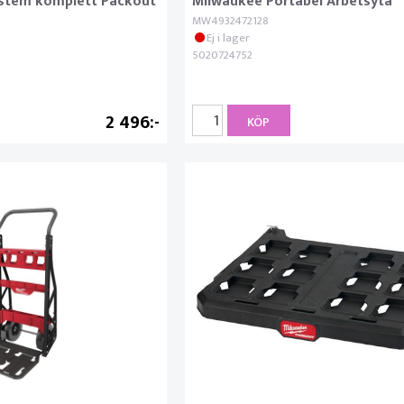
ystem komplett Packout
Milwaukee Portabel Arbetsyta
MW4932472128
Ej i lager
5020724752
2 496
KÖP