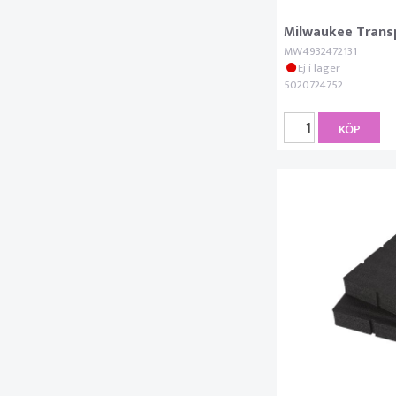
Milwaukee Trans
MW4932472131
Ej i lager
5020724752
KÖP