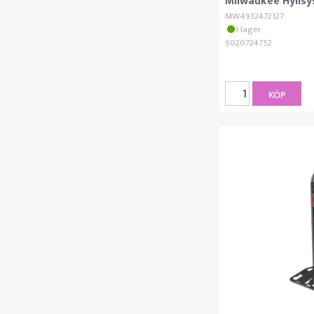
Milwaukee Hylls
MW4932472127
I lager
5020724752
KÖP