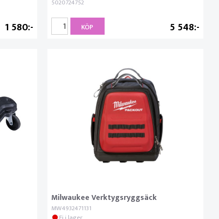
5020724752
1 580
5 548
KÖP
Milwaukee Verktygsryggsäck
MW4932471131
Ej i lager