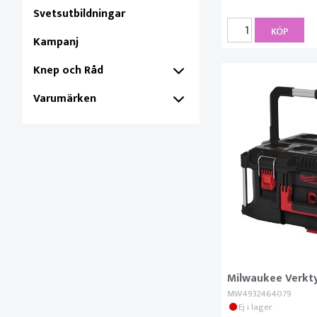
Svetsutbildningar
KÖP
Kampanj
Knep och Råd
Varumärken
Milwaukee Verkt
MW4932464079
Ej i lager