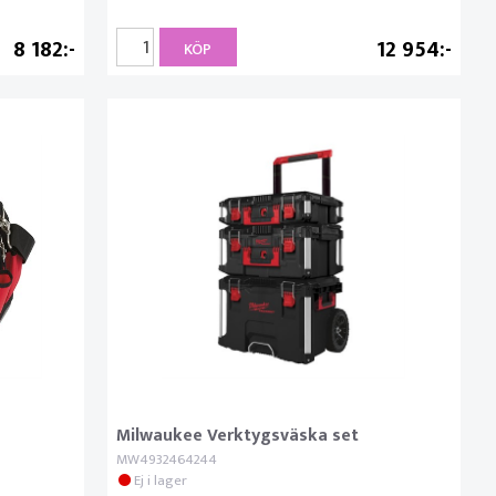
8 182
12 954
KÖP
Milwaukee Verktygsväska set
MW4932464244
Ej i lager