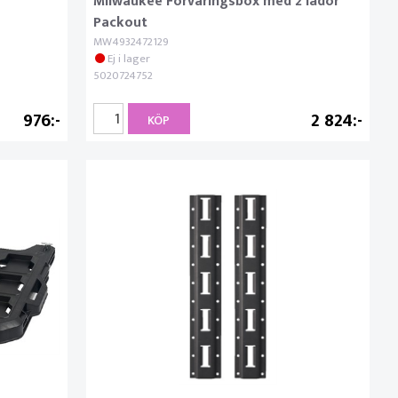
Milwaukee Förvaringsbox med 2 lådor
Packout
MW4932472129
Ej i lager
5020724752
976
2 824
KÖP