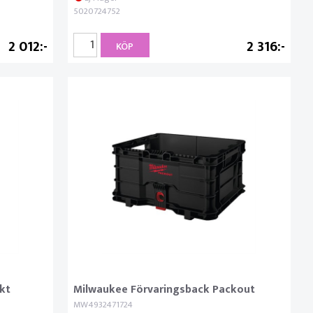
5020724752
2 012
2 316
KÖP
kt
Milwaukee Förvaringsback Packout
MW4932471724