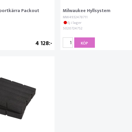
portkärra Packout
Milwaukee Hyllsystem
MW4932478711
Ej i lager
5020724752
4 128
KÖP