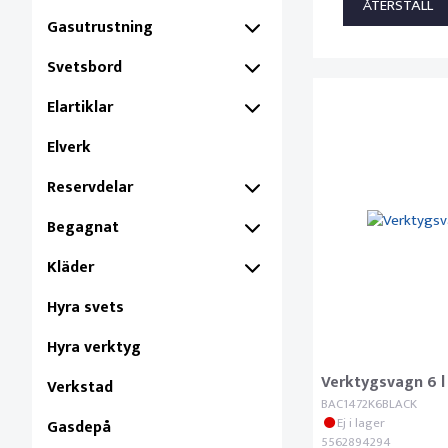
Gasutrustning
Svetsbord
Elartiklar
Elverk
Reservdelar
Begagnat
Kläder
Hyra svets
Hyra verktyg
Verktygsvagn 6 l
Verkstad
BAC1472K6BLACK
Ej i lager
Gasdepå
5562894294