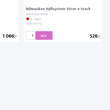
Milwaukee Hyllsystem 50cm e-track
MW4932478996
Ej i lager
5020724752
1 066
526
KÖP