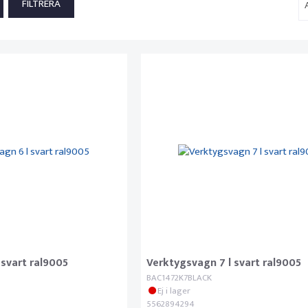
 svart ral9005
Verktygsvagn 7 l svart ral9005
BAC1472K7BLACK
Ej i lager
5562894294