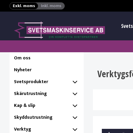
Exkl. moms
Inkl. moms
Svets
Om oss
Nyheter
Verktygsf
Svetsprodukter
Skärutrustning
Kap & slip
Skyddsutrustning
Verktyg