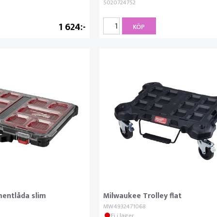
5020724752
1 624
KÖP
mentlåda slim
Milwaukee Trolley flat
MW4932471068
Ej i lager