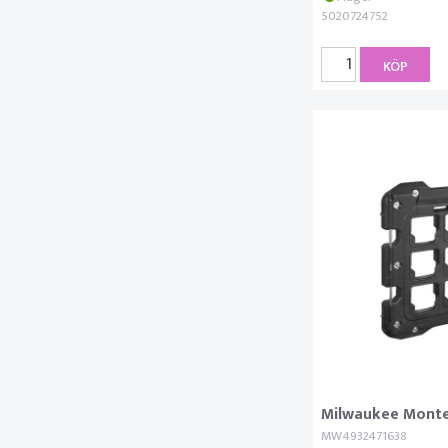
5020724752
KÖP
Milwaukee Monte
MW4932471638