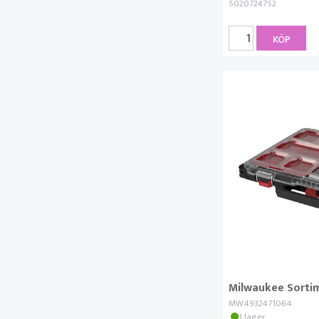
5020724752
KÖP
Milwaukee Sorti
MW4932471064
I lager