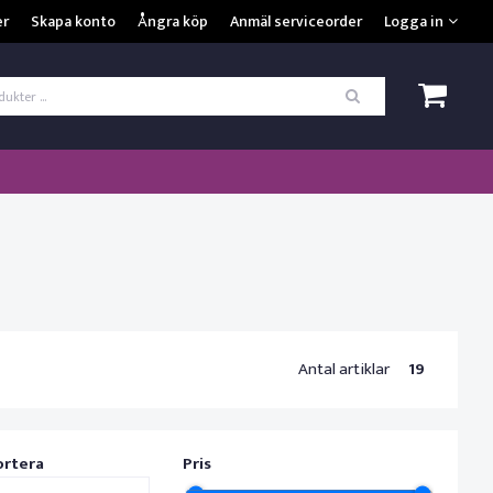
VISA VARUKORGEN
TILL KASSAN
er
Skapa konto
Ångra köp
Anmäl serviceorder
Logga in
ogga in
*
Användarnamn
*
Lösenord
Kom ihåg mig
ömt ditt lösenord?
SKAPA NYTT KONTO
Antal artiklar
19
ortera
Pris