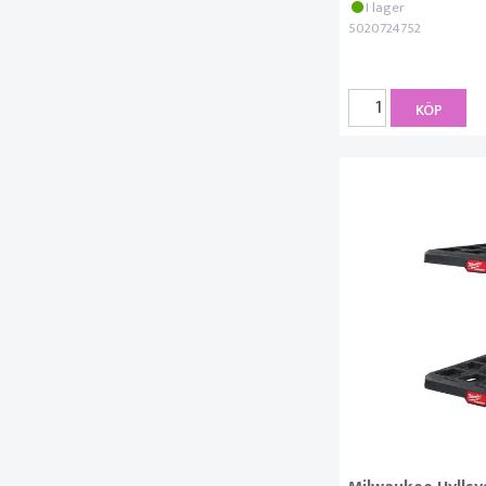
I lager
5020724752
KÖP