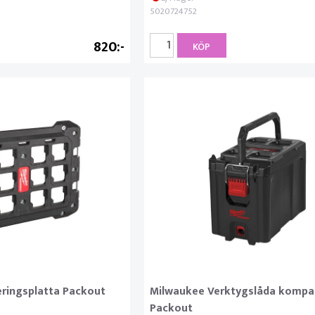
5020724752
820
KÖP
ringsplatta Packout
Milwaukee Verktygslåda kompa
Packout