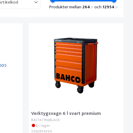
Artikelkod
Produkter mellan
264
:- och
12954
:-
Verktygsvagn 6 l svart premium
BAC1477K6BLACK
Ej i lager
5562894294