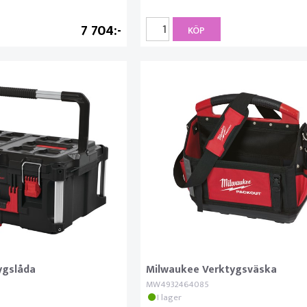
7 704
KÖP
ygslåda
Milwaukee Verktygsväska
MW4932464085
I lager