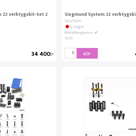
22 verktygskit-Set 2
Siegmund System 22 verktygski
SD223300
Ej i lager
Beställningsvara
1470
34 400
KÖP