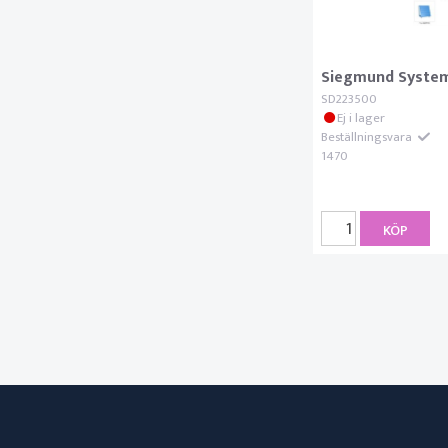
Siegmund System 
SD223500
Ej i lager
Beställningsvara
1470
KÖP