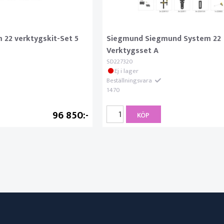
22 verktygskit-Set 5
Siegmund Siegmund System 22
Verktygsset A
SD227320
Ej i lager
Beställningsvara
1470
96 850
KÖP