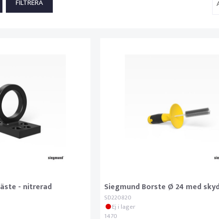
äste - nitrerad
Siegmund Borste Ø 24 med sky
SD220820
Ej i lager
1470