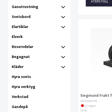
Gasutrustning
Svetsbord
Elartiklar
Elverk
Reservdelar
Begagnat
Kläder
Hyra svets
Hyra verktyg
Siegmund Frakt f
Verkstad
SD000835N
Ej i lager
Gasdepå
1470