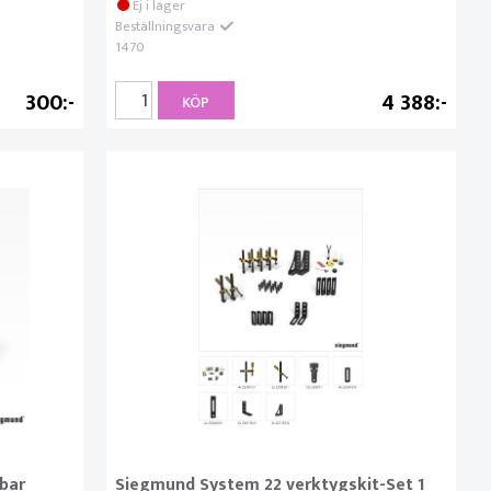
Ej i lager
Beställningsvara
1470
300
4 388
KÖP
bar
Siegmund System 22 verktygskit-Set 1