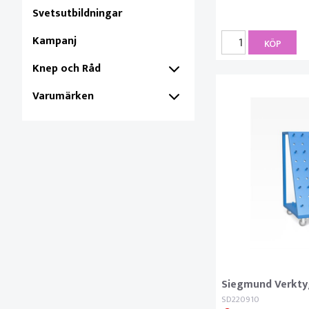
Svetsutbildningar
Kampanj
KÖP
Knep och Råd
Varumärken
Siegmund Verkt
SD220910