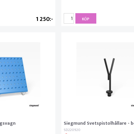
1 250
KÖP
ygsvagn
Siegmund Svetspistolhållare - 
SD220920