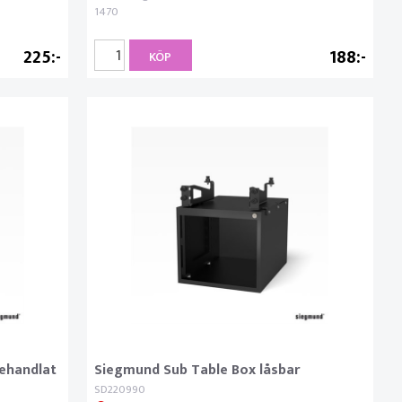
1470
225
188
KÖP
behandlat
Siegmund Sub Table Box låsbar
SD220990