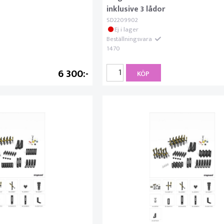
inklusive 3 lådor
SD2209902
Ej i lager
Beställningsvara
1470
6 300
KÖP