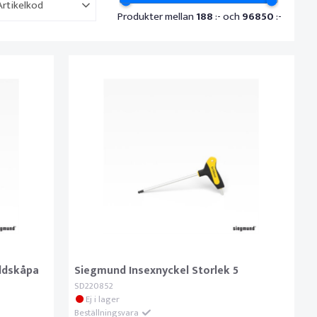
Artikelkod
Produkter mellan
188
:- och
96850
:-
ddskåpa
Siegmund Insexnyckel Storlek 5
SD220852
Ej i lager
Beställningsvara