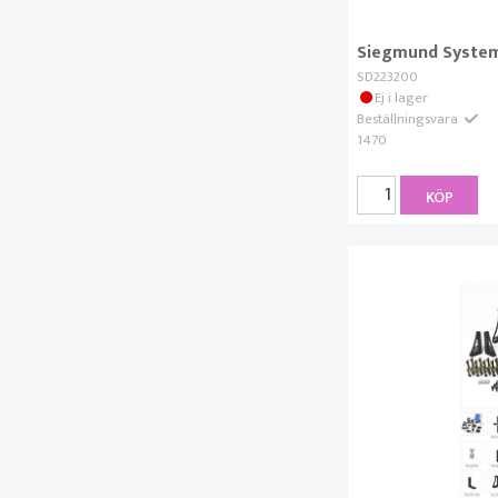
Siegmund System 
SD223200
Ej i lager
Beställningsvara
1470
KÖP