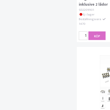
inklusive 2 lådor
SD2209901
Ej i lager
Beställningsvara
1470
KÖP