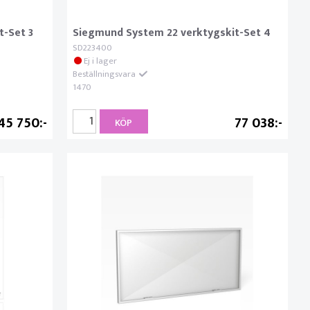
t-Set 3
Siegmund System 22 verktygskit-Set 4
SD223400
Ej i lager
Beställningsvara
1470
45 750
77 038
KÖP