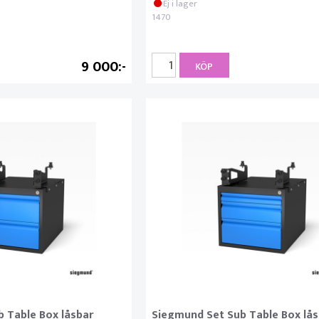
Ej i lager
1470
9 000
KÖP
 Table Box låsbar
Siegmund Set Sub Table Box lås