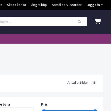
VISA VARUKORGEN
TILL KASSAN
er
Skapa konto
Ångra köp
Anmäl serviceorder
Logga in
ogga in
*
Användarnamn
*
Lösenord
Kom ihåg mig
ömt ditt lösenord?
SKAPA NYTT KONTO
Antal artiklar
15
ortera
Pris