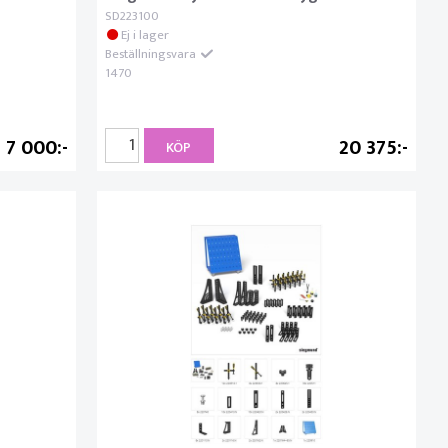
SD223100
Ej i lager
Beställningsvara
1470
7 000
20 375
KÖP