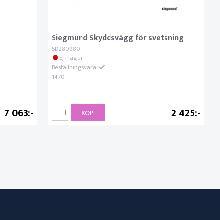
Siegmund Skyddsvägg för svetsning
SD280980
Ej i lager
Beställningsvara
1470
7 063
2 425
KÖP