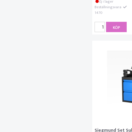
Ej i lager
Beställningsvara
1470
KÖP
Siegmund Set Sub