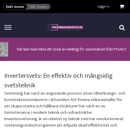
VISA VARUKORGEN
TILL KASSAN
Logga in
Exkl. moms
Inkl. moms
Här kan man hitta ett urval av verktyg för automation från ProArc!
Nyhet! MinarcMig 190 Auto och MinarcMig 220 Auto från Kemppi!
Klicka här för att se alla våra nuvarande kampanjer!
Nyhet! Lägesställare, rullbockar och längdsvets från ProArc!
Nyhet! Tig-svets Minarc T 223 AC/DC från Kemppi!
Nyhet! Tig-svets från Esab, Rogue ET 230iP AC/DC!
Nyhet! Nya PAPR-enheten från ESAB EPR-X1.1!
Invertersvets: En effektiv och mångsidig
svetsteknik
Svetsning har varit en avgörande process inom tillverknings- och
konstruktionsindustrin i årtionden. Att förena olika metaller för
att skapa starka och hållbara strukturer har varit en av
hörnstenarna i modern teknik och infrastruktur.
Invertersvetsning är en relativt ny teknik som har revolutionerat
svetsningsindustrin genom att erbjuda ökad effektivitet och