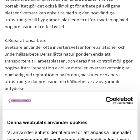
portabilitet gör det också lämpligt för arbete på avlägsna
platser. Svetsare kan enkelt ta med sig den nödvändiga
utrustningen till byggarbetsplatser och utföra svetsning med
hög precision och effektivitet.
3. Reparationsarbete
Svetsare använder ofta invertersvetsar för reparationer och
underhållsarbete. Deras lätta natur gör dem enkla att
transportera till arbetsplatsen, och deras fina kontroll möjliggör
högkvalitativ reparation av olika metaller. Invertersvetsning är
oumbärlig vid reparationer av fordon, maskiner och andra
utrustningar där precision och hållbarhet är av avgörande
betydelse.
4. Hantverk och konst
Invertersvetsning har även hittat sin plats inom konstnärliga och
hantverksmässiga sammanhang. Konstnärer och hantverkare
använder denna teknik för att skapa unika metallskulpturer,
Denna webbplats använder cookies
konstverk och smidesdetaljer. Den fina kontrollen och
Vi använder enhetsidentifierare för att anpassa innehållet
precisionen som erbjuds av invertersvetsning gör det möjligt för
och annonserna till användarna, tillhandahålla funktioner