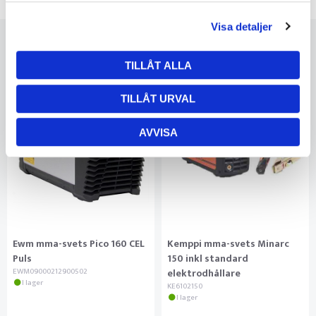
Visa detaljer
TILLÅT ALLA
TILLÅT URVAL
AVVISA
Ewm mma-svets Pico 160 CEL
Kemppi mma-svets Minarc
Puls
150 inkl standard
EWM09000212900502
elektrodhållare
I lager
KE6102150
I lager