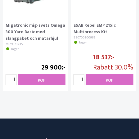
Migatronic mig-svets Omega
ESAB Rebel EMP 215ic
300 Yard Basic med
Multiprocess Kit
slangpaket och matarhjul
ES0700300985
I lager
MI79541745
I lager
18 537
29 900
Rabatt
30.0%
KÖP
KÖP