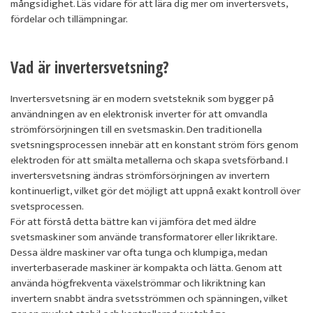
mångsidighet. Läs vidare för att lära dig mer om invertersvets,
fördelar och tillämpningar.
Vad är invertersvetsning?
Invertersvetsning är en modern svetsteknik som bygger på
användningen av en elektronisk inverter för att omvandla
strömförsörjningen till en svetsmaskin. Den traditionella
svetsningsprocessen innebär att en konstant ström förs genom
elektroden för att smälta metallerna och skapa svetsförband. I
invertersvetsning ändras strömförsörjningen av invertern
kontinuerligt, vilket gör det möjligt att uppnå exakt kontroll över
svetsprocessen.
För att förstå detta bättre kan vi jämföra det med äldre
svetsmaskiner som använde transformatorer eller likriktare.
Dessa äldre maskiner var ofta tunga och klumpiga, medan
inverterbaserade maskiner är kompakta och lätta. Genom att
använda högfrekventa växelströmmar och likriktning kan
invertern snabbt ändra svetsströmmen och spänningen, vilket