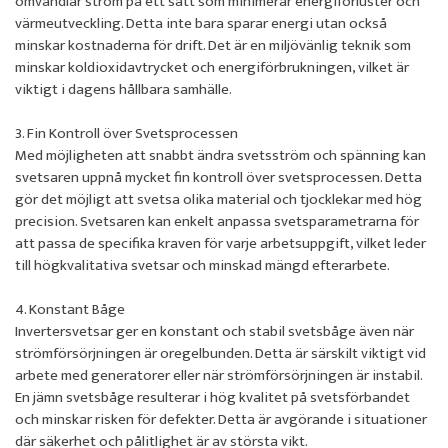
omvandlar ström på ett sätt som minimerar energiförluster och
värmeutveckling. Detta inte bara sparar energi utan också
minskar kostnaderna för drift. Det är en miljövänlig teknik som
minskar koldioxidavtrycket och energiförbrukningen, vilket är
viktigt i dagens hållbara samhälle.
3. Fin Kontroll över Svetsprocessen
Med möjligheten att snabbt ändra svetsström och spänning kan
svetsaren uppnå mycket fin kontroll över svetsprocessen. Detta
gör det möjligt att svetsa olika material och tjocklekar med hög
precision. Svetsaren kan enkelt anpassa svetsparametrarna för
att passa de specifika kraven för varje arbetsuppgift, vilket leder
till högkvalitativa svetsar och minskad mängd efterarbete.
4. Konstant Båge
Invertersvetsar ger en konstant och stabil svetsbåge även när
strömförsörjningen är oregelbunden. Detta är särskilt viktigt vid
arbete med generatorer eller när strömförsörjningen är instabil.
En jämn svetsbåge resulterar i hög kvalitet på svetsförbandet
och minskar risken för defekter. Detta är avgörande i situationer
där säkerhet och pålitlighet är av största vikt.