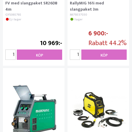
FV med slangpaket SR26DB
RallyMIG 161i med
4m
slangpaket 3m
GYS065765
MI79337030
Ej i lager
I lager
6 900
10 969
Rabatt
44.2%
KÖP
KÖP