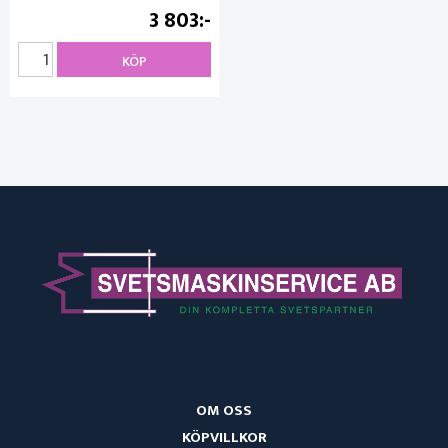
3 803
KÖP
OM OSS
KÖPVILLKOR