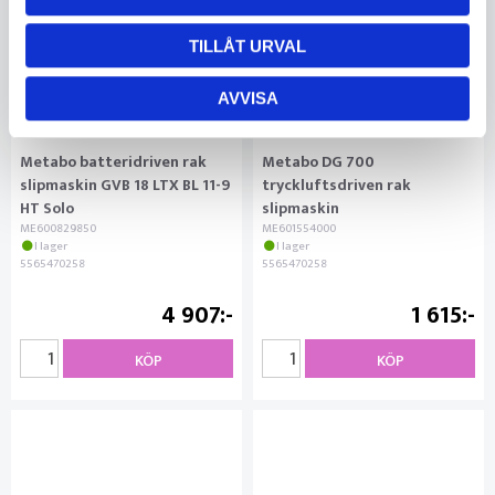
TILLÅT URVAL
AVVISA
Metabo batteridriven rak
Metabo DG 700
slipmaskin GVB 18 LTX BL 11-9
tryckluftsdriven rak
HT Solo
slipmaskin
ME600829850
ME601554000
I lager
I lager
5565470258
5565470258
4 907
1 615
KÖP
KÖP