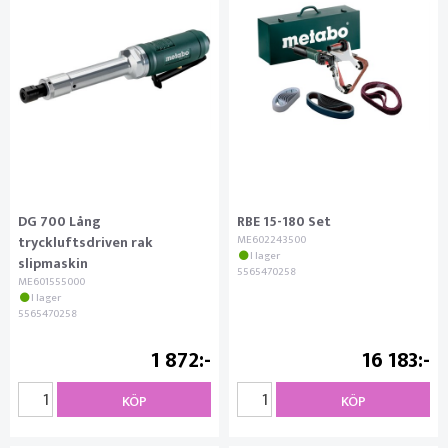
DG 700 Lång
RBE 15-180 Set
tryckluftsdriven rak
ME602243500
I lager
slipmaskin
5565470258
ME601555000
I lager
5565470258
1 872
16 183
KÖP
KÖP