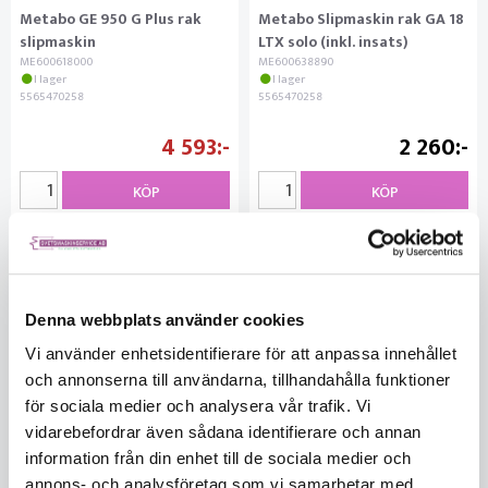
Metabo GE 950 G Plus rak
Metabo Slipmaskin rak GA 18
slipmaskin
LTX solo (inkl. insats)
ME600618000
ME600638890
I lager
I lager
5565470258
5565470258
4 593
2 260
KÖP
KÖP
Denna webbplats använder cookies
Vi använder enhetsidentifierare för att anpassa innehållet
och annonserna till användarna, tillhandahålla funktioner
för sociala medier och analysera vår trafik. Vi
vidarebefordrar även sådana identifierare och annan
information från din enhet till de sociala medier och
annons- och analysföretag som vi samarbetar med.