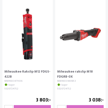
Milwaukee Rakslip M12 FDGS-
Milwaukee rakslip M18
422B
FDGRB-0X
MW4933471436
MW4933480953
I lager
I lager
5020724752
5020724752
3 803
3 038