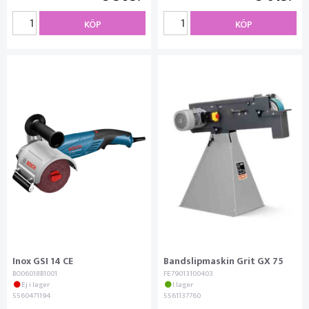
KÖP
KÖP
Inox GSI 14 CE
Bandslipmaskin Grit GX 75
BO06018B1001
FE79013100403
Ej i lager
I lager
5560471194
5561137760