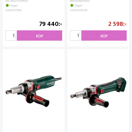
HU79025100403
ME600616000
I lager
I lager
5561137760
5565470258
79 440
2 598
KÖP
KÖP