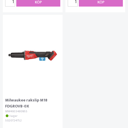
KÖP
KÖP
Milwaukee rakslip M18
FDGROVB-0X
MW4933480955
I lager
5020724752