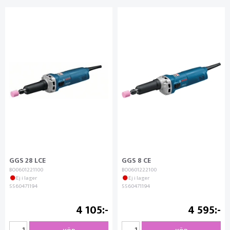
GGS 28 LCE
GGS 8 CE
BO0601221100
BO0601222100
Ej i lager
Ej i lager
5560471194
5560471194
4 105
4 595