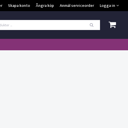
VISA VARUKORGEN
TILL KASSAN
er
Skapa konto
Ångra köp
Anmäl serviceorder
Logga in
ogga in
*
Användarnamn
*
Lösenord
Kom ihåg mig
ömt ditt lösenord?
SKAPA NYTT KONTO