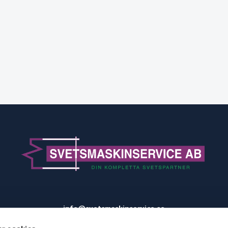
info@svetsmaskinservice.se
031-52 44 66