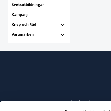
Svetsutbildningar
Kampanj
Knep och Råd
Varumärken
Invertersvets
Elsvets