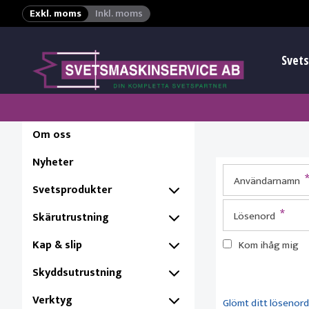
Exkl. moms
Inkl. moms
Svets
Om oss
Nyheter
Användarnamn
Svetsprodukter
*
Lösenord
Skärutrustning
Kap & slip
Kom ihåg mig
Skyddsutrustning
Verktyg
Glömt ditt lösenord