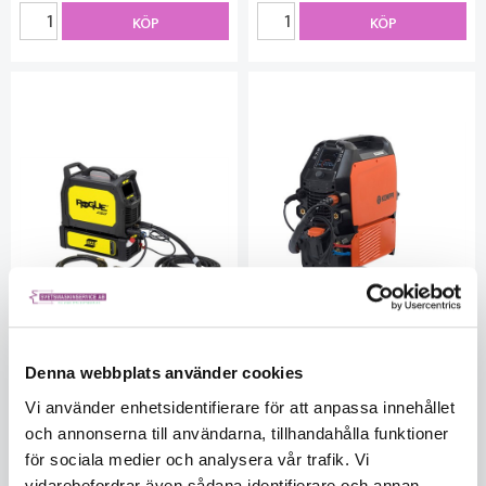
KÖP
KÖP
Denna webbplats använder cookies
Esab tig-svets Rogue ET
Kemppi tig-svets Minarc T
Vi använder enhetsidentifierare för att anpassa innehållet
230iP AC/DC W inkl. Exeor TIG
223 AC/DC GM inkl slangpaket
och annonserna till användarna, tillhandahålla funktioner
SR 21 4 m
TX355W4
för sociala medier och analysera vår trafik. Vi
ES0479100401
KEP23T355W4R
I lager
I lager
vidarebefordrar även sådana identifierare och annan