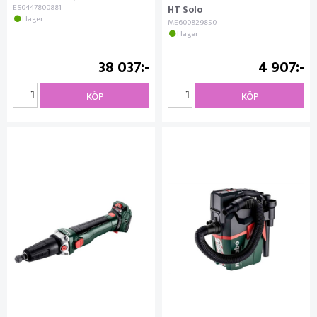
ES0447800881
HT Solo
I lager
ME600829850
I lager
38 037
4 907
KÖP
KÖP