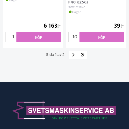
I lager
P40 KZ563
SVM1012540
I lager
6 163
39
KÖP
KÖP
Sida 1 av 2