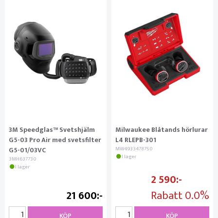
3M Speedglas™ Svetshjälm
Milwaukee Blåtands hörlurar
G5-03 Pro Air med svetsfilter
L4 RLEPB-301
G5-01/03VC
MW4933478750
I lager
3MH637730
I lager
2 590
21 600
Rabatt
0.0%
KÖP
KÖP