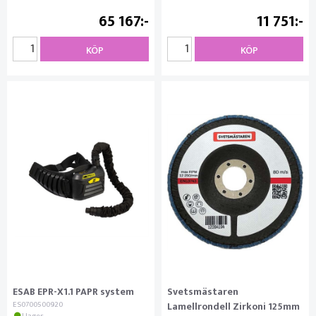
65 167
11 751
KÖP
KÖP
ESAB EPR-X1.1 PAPR system
Svetsmästaren
ES0700500920
Lamellrondell Zirkoni 125mm