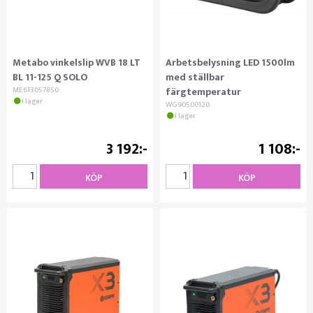
Metabo vinkelslip WVB 18 LT
Arbetsbelysning LED 1500lm
BL 11-125 Q SOLO
med ställbar
ME613057850
färgtemperatur
I lager
WG90500120
I lager
3 192
1 108
KÖP
KÖP