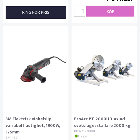
KÖP
RING FÖR PRIS
3M Elektrisk vinkelslip,
ProArc PT-2000H 3-axlad
variabel hastighet, 1900W,
svetslägesställare 2000 kg
125mm
PRO721920001
I lager
3M14291