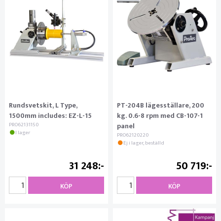
Rundsvetskit, L Type,
PT-204B lägesställare, 200
1500mm includes: EZ-L-15
kg. 0.6-8 rpm med CB-107-1
PRO62131150
panel
I lager
PRO62120220
Ej i lager, beställd
31 248
50 719
KÖP
KÖP