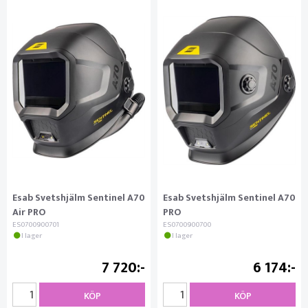
Esab Svetshjälm Sentinel A70
Esab Svetshjälm Sentinel A70
Air PRO
PRO
ES0700900701
ES0700900700
I lager
I lager
7 720
6 174
KÖP
KÖP