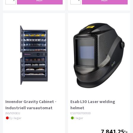
Invendor Gravity Cabinet -
Esab L30 Laser welding
Industriell varuautomat
helmet
INV1010EU
ES0700700100
Ej i lager
I lager
7 841.25