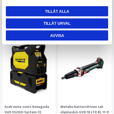
LMI100872
TB600550
Ej i lager
TILLÅT ALLA
RING FÖR PRIS
RING FÖR PRIS
TILLÅT URVAL
AVVISA
Esab mma-svets Renegade
Metabo batteridriven rak
Volt ES200i System CE
slipmaskin GVB 18 LTX BL 11-9