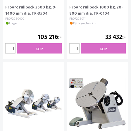
ProArc rullbock 3500 kg. 9-
ProArc rullbock 1000 kg. 20-
1400 mm dia. TR-3504
800 mm dia. TR-0104
PRO72220400
PRO72220111
I lager
Ej i lager, beställd
105 216
33 432
KÖP
KÖP