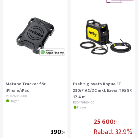
Metabo Tracker för
Esab tig-svets Rogue ET
iPhone/iPad
230iP AC/DC inkl. Exeor TIG SR
ME626965000
17 4 m
I lager
ES0479100400
I lager
25 600
390
Rabatt
32.9%