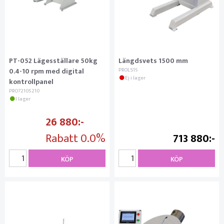
PT-052 Lägesställare 50kg
Längdsvets 1500 mm
0.4-10 rpm med digital
PROLS15
Ej i lager
kontrollpanel
PRO72105210
I lager
26 880
Rabatt
0.0%
713 880
KÖP
KÖP