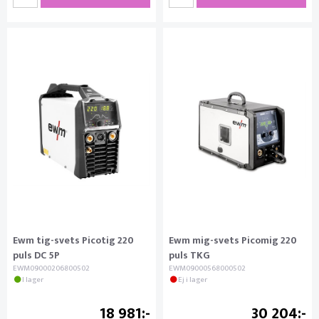
Ewm tig-svets Picotig 220
Ewm mig-svets Picomig 220
puls DC 5P
puls TKG
EWM09000206800502
EWM09000568000502
I lager
Ej i lager
18 981
30 204