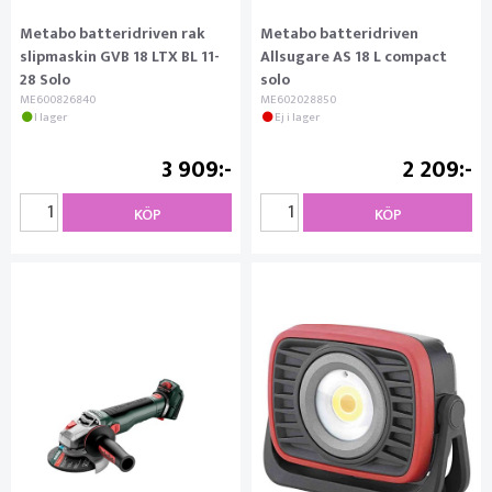
Metabo batteridriven rak
Metabo batteridriven
slipmaskin GVB 18 LTX BL 11-
Allsugare AS 18 L compact
28 Solo
solo
ME600826840
ME602028850
I lager
Ej i lager
3 909
2 209
KÖP
KÖP