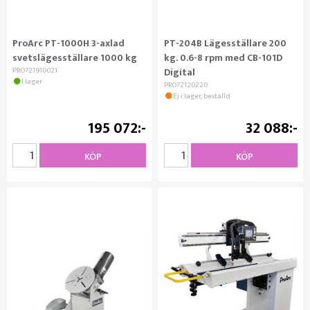
ProArc PT-1000H 3-axlad
PT-204B Lägesställare 200
svetslägesställare 1000 kg
kg. 0.6-8 rpm med CB-101D
PRO721910021
Digital
I lager
PRO72120220
Ej i lager, beställd
195 072
32 088
KÖP
KÖP