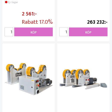
Ej i lager
2 561
Rabatt
17.0%
263 232
KÖP
KÖP