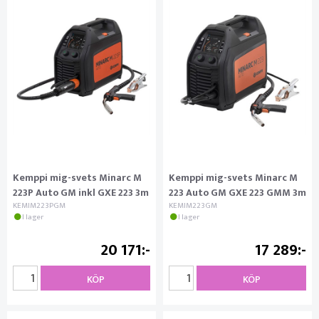
Kemppi mig-svets Minarc M
Kemppi mig-svets Minarc M
223P Auto GM inkl GXE 223 3m
223 Auto GM GXE 223 GMM 3m
KEMIM223PGM
KEMIM223GM
I lager
I lager
20 171
17 289
KÖP
KÖP