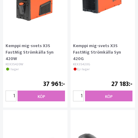
Kemppi mig-svets X3S
Kemppi mig-svets X3S
FastMig Strömkälla Syn
FastMig Strömkälla Syn
420W
420G
KEX3S420W
KEX3S420G
I lager
Ej i lager
37 961
27 183
KÖP
KÖP