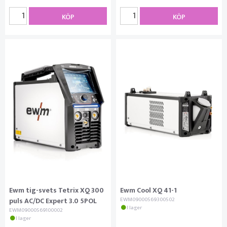
KÖP
KÖP
Ewm tig-svets Tetrix XQ 300
Ewm Cool XQ 41-1
puls AC/DC Expert 3.0 5POL
EWM09000569300502
I lager
EWM09000569100002
I lager