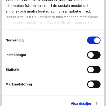
information från din enhet till de sociala medier och
36 177
49 946
annons- och analysföretag som vi samarbetar med.
Dessa kan i sin tur kombinera informationen med annan
KÖP
KÖP
information som du har tillhandahållit eller som de har
samlat in när du har använt deras tjänster.
Samtyckesval
Nödvändig
Inställningar
Statistik
Marknadsföring
Lasersvets IPG LightWELD XC
Yaskawa Weld4Me CE "Ready
Visa detaljer
1500 W, 10M
to use" kollaborativ robot