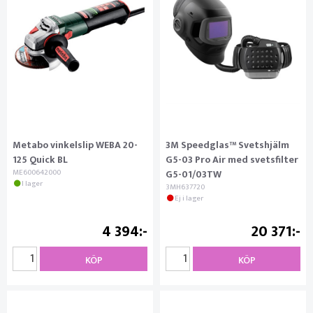
Metabo vinkelslip WEBA 20-
3M Speedglas™ Svetshjälm
125 Quick BL
G5-03 Pro Air med svetsfilter
ME600642000
G5-01/03TW
I lager
3MH637720
Ej i lager
4 394
20 371
KÖP
KÖP