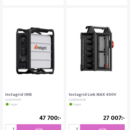
Instagrid ONE
Instagrid Link MAX 400V
IG90100001
IG99000008
I lager
I lager
47 700
27 007
KÖP
KÖP