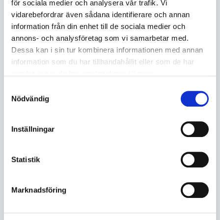
för sociala medier och analysera vår trafik. Vi
961702615
vidarebefordrar även sådana identifierare och annan
171.13
171.13
information från din enhet till de sociala medier och
annons- och analysföretag som vi samarbetar med.
KÖP
KÖP
Dessa kan i sin tur kombinera informationen med annan
information som du har tillhandahållit eller som de har
samlat in när du har använt deras tjänster.
Samtyckesval
Nödvändig
Inställningar
Statistik
Marknadsföring
NST Keramisk backing Platt
NST Keramisk backing TJ