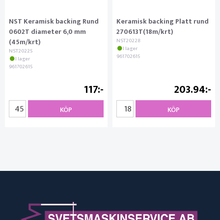
NST Keramisk backing Rund
Keramisk backing Platt rund
0602T diameter 6,0 mm
270613T(18m/krt)
(45m/krt)
NST20228
I lager
NST20225
961702615
I lager
961702615
117
203.94
KÖP
KÖP