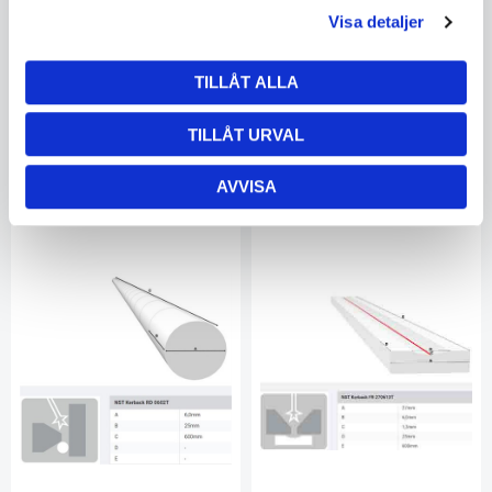
rund 271313T(18m/krt)
2701T (18m/krt)
Visa detaljer
NST20215
NST20216
I lager
I lager
961702615
961702615
TILLÅT ALLA
171.13
203.94
TILLÅT URVAL
KÖP
KÖP
AVVISA