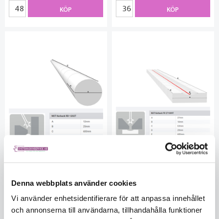
KÖP
KÖP
NST Keramisk backing Rund
NST Keramisk backing Platt
Denna webbplats använder cookies
1202T diameter 12,0 mm
rund 271009T (18m/krt)
(36m/krt)
NST20213
Vi använder enhetsidentifierare för att anpassa innehållet
I lager
NST20211
och annonserna till användarna, tillhandahålla funktioner
961702615
I lager