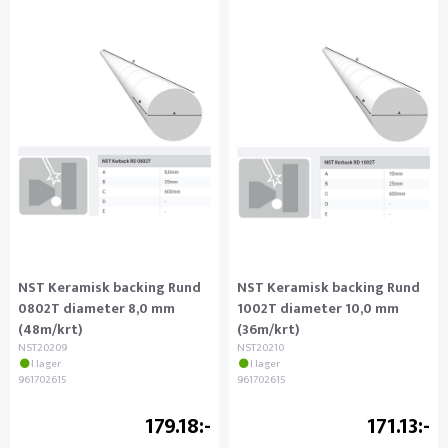
NST Keramisk backing Rund
NST Keramisk backing Rund
0802T diameter 8,0 mm
1002T diameter 10,0 mm
(48m/krt)
(36m/krt)
NST20209
NST20210
I lager
I lager
961702615
961702615
179.18
171.13