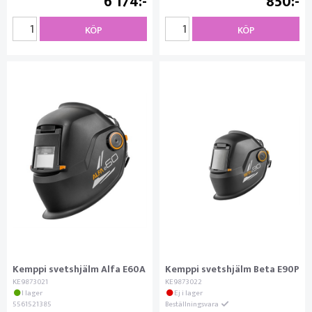
6 174
850
KÖP
KÖP
Kemppi svetshjälm Alfa E60A
Kemppi svetshjälm Beta E90P
KE9873021
KE9873022
I lager
Ej i lager
5561521385
Beställningsvara