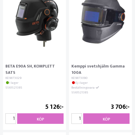
BETA E90A SH, KOMPLETT
Kemppi svetshjälm Gamma
SATS
100A
KE9873029
KE9873090
I lager
Ej i lager
5561521385
Beställningsvara
5561521385
5 126
3 706
KÖP
KÖP