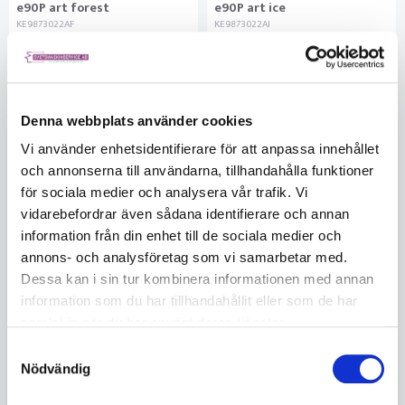
e90P art forest
e90P art ice
KE9873022AF
KE9873022AI
Ej i lager
Ej i lager
5561521385
5561521385
1 479
1 479
Denna webbplats använder cookies
KÖP
KÖP
Vi använder enhetsidentifierare för att anpassa innehållet
och annonserna till användarna, tillhandahålla funktioner
för sociala medier och analysera vår trafik. Vi
vidarebefordrar även sådana identifierare och annan
information från din enhet till de sociala medier och
annons- och analysföretag som vi samarbetar med.
Dessa kan i sin tur kombinera informationen med annan
information som du har tillhandahållit eller som de har
samlat in när du har använt deras tjänster.
Samtyckesval
Nödvändig