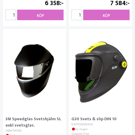
6 358
7 584
KÖP
KÖP
3M Speedglas Svetshjälm SL
G30 Svets & slip DIN 10
exkl svetsglas.
ES0700000430
Ej i lager
3MH701190
5560057738