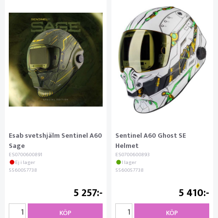
Esab svetshjälm Sentinel A60
Sentinel A60 Ghost SE
Sage
Helmet
ES0700600891
ES0700600893
Ej i lager
I lager
5560057738
5560057738
5 257
5 410
KÖP
KÖP