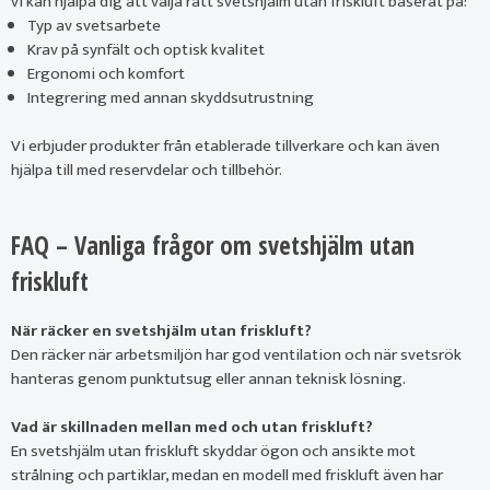
vi kan hjälpa dig att välja rätt svetshjälm utan friskluft baserat på:
Typ av svetsarbete
Krav på synfält och optisk kvalitet
Ergonomi och komfort
Integrering med annan skyddsutrustning
Vi erbjuder produkter från etablerade tillverkare och kan även
hjälpa till med reservdelar och tillbehör.
FAQ – Vanliga frågor om svetshjälm utan
friskluft
När räcker en svetshjälm utan friskluft?
Den räcker när arbetsmiljön har god ventilation och när svetsrök
hanteras genom punktutsug eller annan teknisk lösning.
Vad är skillnaden mellan med och utan friskluft?
En svetshjälm utan friskluft skyddar ögon och ansikte mot
strålning och partiklar, medan en modell med friskluft även har