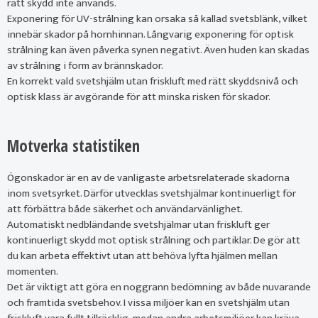
rätt skydd inte används.
Exponering för UV-strålning kan orsaka så kallad svetsblänk, vilket
innebär skador på hornhinnan. Långvarig exponering för optisk
strålning kan även påverka synen negativt. Även huden kan skadas
av strålning i form av brännskador.
En korrekt vald svetshjälm utan friskluft med rätt skyddsnivå och
optisk klass är avgörande för att minska risken för skador.
Motverka statistiken
Ögonskador är en av de vanligaste arbetsrelaterade skadorna
inom svetsyrket. Därför utvecklas svetshjälmar kontinuerligt för
att förbättra både säkerhet och användarvänlighet.
Automatiskt nedbländande svetshjälmar utan friskluft ger
kontinuerligt skydd mot optisk strålning och partiklar. De gör att
du kan arbeta effektivt utan att behöva lyfta hjälmen mellan
momenten.
Det är viktigt att göra en noggrann bedömning av både nuvarande
och framtida svetsbehov. I vissa miljöer kan en svetshjälm utan