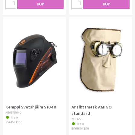
KÖP
KÖP
Kemppi Svetshjälm S1040
Ansiktsmask AMIGO
KE9875040
standard
I lager
KLL3225
5561521385
I lager
5561594259