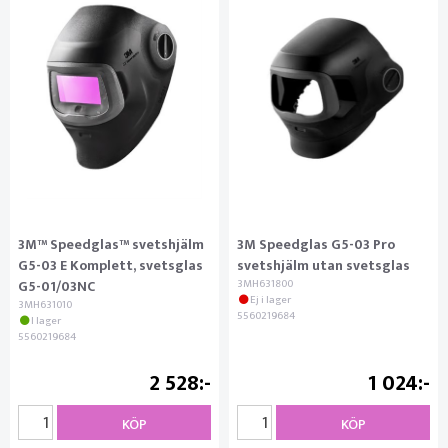
3M™ Speedglas™ svetshjälm
3M Speedglas G5-03 Pro
G5-03 E Komplett, svetsglas
svetshjälm utan svetsglas
G5-01/03NC
3MH631800
Ej i lager
3MH631010
5560219684
I lager
5560219684
2 528
1 024
KÖP
KÖP