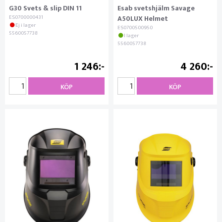
G30 Svets & slip DIN 11
Esab svetshjälm Savage
ES0700000431
A50LUX Helmet
Ej i lager
ES0700500950
5560057738
I lager
5560057738
1 246
4 260
KÖP
KÖP