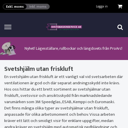
VISA VARUKORGEN
TILL KASSAN
Logga in
Exkl. moms
Inkl. moms
Här kan man hitta ett urval av verktyg för automation från ProArc!
Nyhet! MinarcMig 190 Auto och MinarcMig 220 Auto från Kemppi!
Klicka här för att se alla våra nuvarande kampanjer!
Nyhet! Lägesställare, rullbockar och längdsvets från ProArc!
Nyhet! Tig-svets Minarc T 223 AC/DC från Kemppi!
Nyhet! Tig-svets från Esab, Rogue ET 230iP AC/DC!
Nyhet! Nya PAPR-enheten från ESAB EPR-X1.1!
Svetshjälm utan friskluft
En svetshjälm utan friskluft är ett vanligt val vid svetsarbeten där
ventilationen är god och där separat andningsskydd inte krävs.
Hos oss hittar du ett brett sortiment av svetshjälmar utan
friskluft, svetsvisir och ansiktsskydd från marknadsledande
varumärken som 3M Speedglas, ESAB, Kemppi och Euromaski.
Det finns många olika typer av svetshjälmar utan friskluft,
anpassade för olika arbetsmoment och behov. Vissa arbeten
kräver ett lätt och smidigt visir för enklare uppgifter, medan
andra kräver en svetshjälm med automatisk nedbländning och