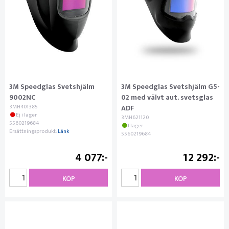
3M Speedglas Svetshjälm
3M Speedglas Svetshjälm G5-
9002NC
02 med välvt aut. svetsglas
3MH401385
ADF
Ej i lager
3MH621120
5560219684
I lager
Ersättningsprodukt:
Länk
5560219684
4 077
12 292
KÖP
KÖP