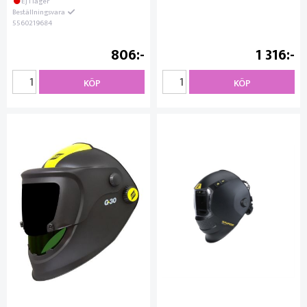
Ej i lager
Beställningsvara
5560219684
806
1 316
KÖP
KÖP