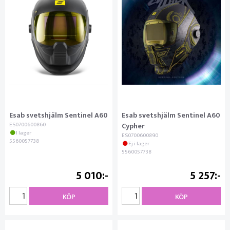
Esab svetshjälm Sentinel A60
Esab svetshjälm Sentinel A60
ES0700600860
Cypher
I lager
ES0700600890
5560057738
Ej i lager
5560057738
5 010
5 257
KÖP
KÖP