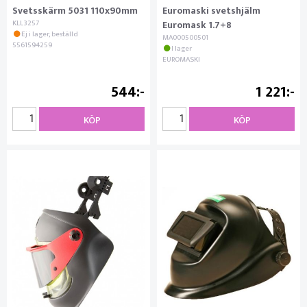
Svetsskärm 5031 110x90mm
Euromaski svetshjälm
KLL3257
Euromask 1.7+8
Ej i lager, beställd
MA000500501
5561594259
I lager
EUROMASKI
544
1 221
KÖP
KÖP