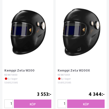
Kemppi Zeta W200
Kemppi Zeta W200X
KE9873800
KE9873801
Ej i lager
Ej i lager
5561521385
5561521385
3 553
4 344
KÖP
KÖP