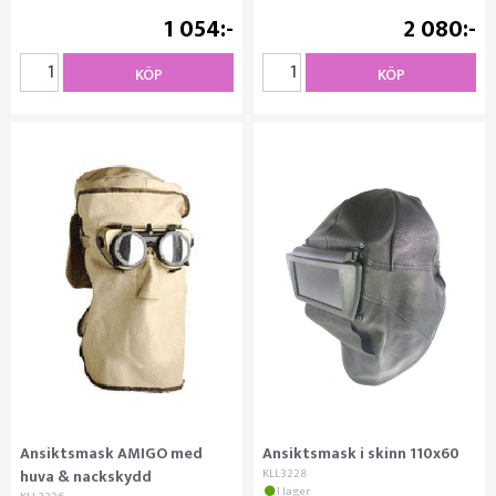
1 054
2 080
KÖP
KÖP
Ansiktsmask AMIGO med
Ansiktsmask i skinn 110x60
huva & nackskydd
KLL3228
I lager