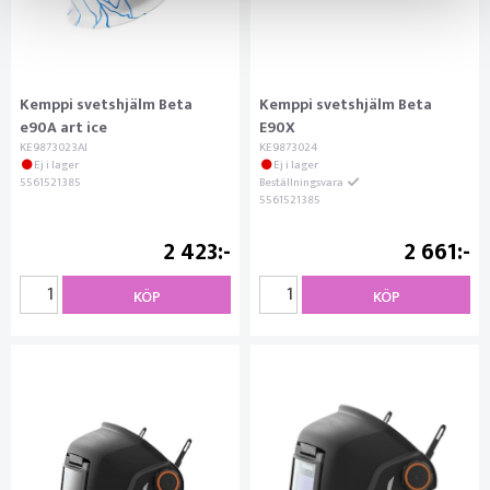
Kemppi svetshjälm Beta
Kemppi svetshjälm Beta
e90A art ice
E90X
KE9873023AI
KE9873024
Ej i lager
Ej i lager
5561521385
Beställningsvara
5561521385
2 423
2 661
KÖP
KÖP