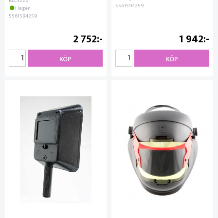
KLL3226
5561594259
I lager
5561594259
2 752
1 942
KÖP
KÖP