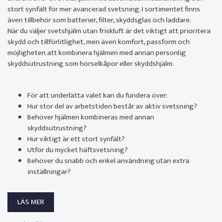
stort synfält för mer avancerad svetsning. I sortimentet finns
även tillbehör som batterier, filter, skyddsglas och laddare.
När du väljer svetshjälm utan friskluft är det viktigt att prioritera
skydd och tillförlitlighet, men även komfort, passform och
möjligheten att kombinera hjälmen med annan personlig
skyddsutrustning som hörselkåpor eller skyddshjälm.
För att underlätta valet kan du fundera över:
Hur stor del av arbetstiden består av aktiv svetsning?
Behöver hjälmen kombineras med annan
skyddsutrustning?
Hur viktigt är ett stort synfält?
Utför du mycket häftsvetsning?
Behöver du snabb och enkel användning utan extra
inställningar?
LÄS MER