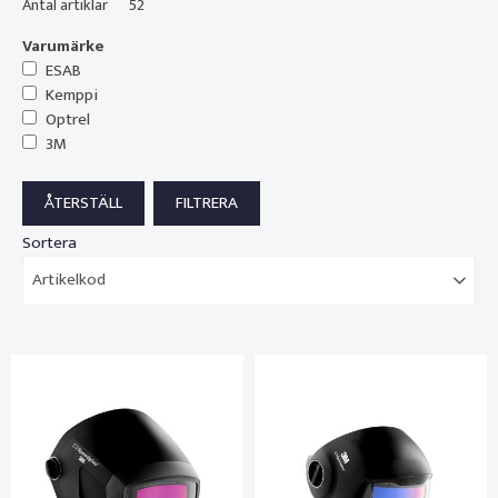
Antal artiklar
52
Varumärke
ESAB
Kemppi
Optrel
3M
Sortera
Artikelkod