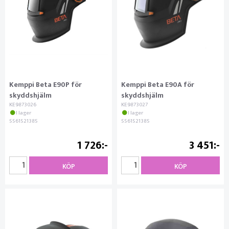
Kemppi Beta E90P för
Kemppi Beta E90A för
skyddshjälm
skyddshjälm
KE9873026
KE9873027
I lager
I lager
5561521385
5561521385
1 726
3 451
KÖP
KÖP