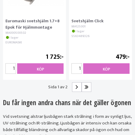
Euromaski svetshjälm 1.7+8
Svetshjälm Click
Epok för Hjälmmontage
MA125001
I lager
MA000500502
5563489326
I lager
EUROMASKI
1 725
479
KÖP
KÖP
Sida 1 av 2
Du får ingen andra chans när det gäller ögonen
Vid svetsning alstrar ljusbågen stark strålning i form av synligt ljus,
UV-strålning och IR-strålning. Ljusbågen är intensiv och kan orsaka
både tillfällig bländning och allvarliga skador på ögon och hud om