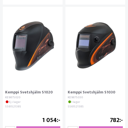
Kemppi Svetshjälm S1020
Kemppi Svetshjälm S1030
KE9875020
KE9875030
Ej i lager
I lager
5561521385
5561521385
1 054
782