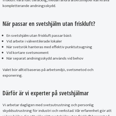
friskluft vara fullt tillräcklig, medan andra arbetsmiljöer kan kräva
kompletterande andningsskydd.
När passar en svetshjälm utan friskluft?
En svetshjälm utan friskluft passar bäst:
Vid arbete i välventilerade lokaler
När svetsrök hanteras med effektiv punktutsugning
Vid kortare svetsmoment
När separat andningsskydd används vid behov
Valet bör alltid baseras på arbetsmiljö, svetsmetod och
exponering.
Därför är vi experter på svetshjälmar
Vi arbetar dagligen med svetsutrustning och personlig
skyddsutrustning för industri och verkstad. Vår erfarenhet gör att