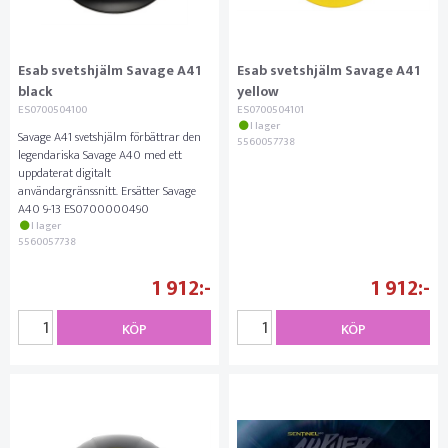
Esab svetshjälm Savage A41
Esab svetshjälm Savage A41
black
yellow
ES0700504100
ES0700504101
I lager
Savage A41 svetshjälm förbättrar den
5560057738
legendariska Savage A40 med ett
uppdaterat digitalt
användargränssnitt. Ersätter Savage
A40 9-13 ES0700000490
I lager
5560057738
1 912
1 912
KÖP
KÖP