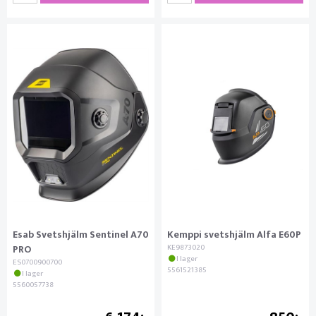
Esab Svetshjälm Sentinel A70
Kemppi svetshjälm Alfa E60P
PRO
KE9873020
I lager
ES0700900700
5561521385
I lager
5560057738