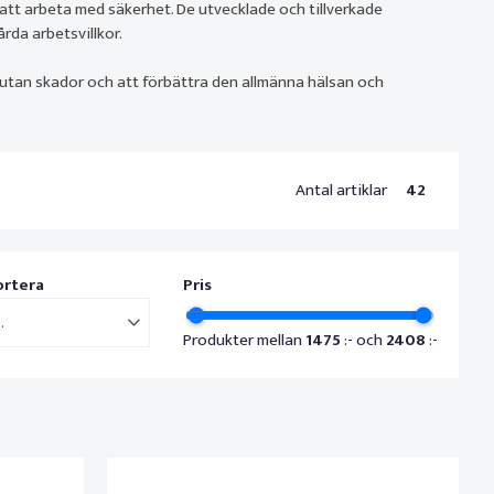
 att arbeta med säkerhet. De utvecklade och tillverkade
da arbetsvillkor.
 utan skador och att förbättra den allmänna hälsan och
Antal artiklar
42
ortera
Pris
..
Produkter mellan
1475
:- och
2408
:-