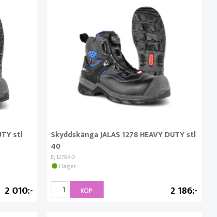
TY stl
Skyddskänga JALAS 1278 HEAVY DUTY stl
40
EJ127840
I lager
2 010
2 186
KÖP