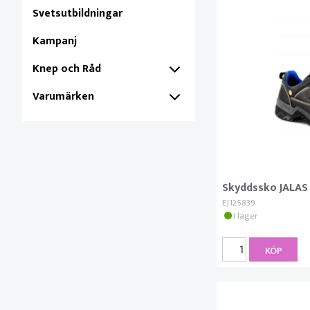
Svetsutbildningar
Kampanj
Knep och Råd
Varumärken
Skyddssko JALAS 
EJ125839
I lager
KÖP