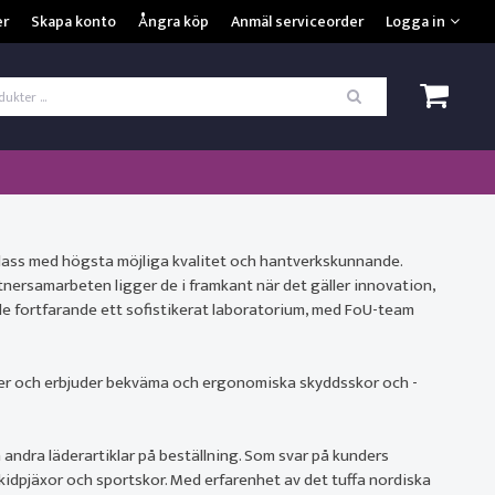
VISA VARUKORGEN
TILL KASSAN
er
Skapa konto
Ångra köp
Anmäl serviceorder
Logga in
ogga in
*
Användarnamn
*
Lösenord
Kom ihåg mig
klass med högsta möjliga kvalitet och hantverkskunnande.
rsamarbeten ligger de i framkant när det gäller innovation,
r de fortfarande ett sofistikerat laboratorium, med FoU-team
ömt ditt lösenord?
SKAPA NYTT KONTO
ter och erbjuder bekväma och ergonomiska skyddsskor och -
h andra läderartiklar på beställning. Som svar på kunders
kidpjäxor och sportskor. Med erfarenhet av det tuffa nordiska