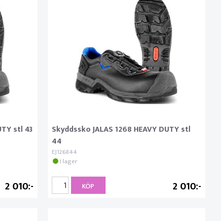
TY stl 43
Skyddssko JALAS 1268 HEAVY DUTY stl
44
EJ126844
I lager
2 010
2 010
KÖP