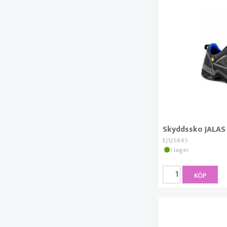
Skyddssko JALAS 
EJ125845
I lager
KÖP