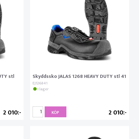
TY stl
Skyddssko JALAS 1268 HEAVY DUTY stl 41
EJ126841
I lager
2 010
2 010
KÖP