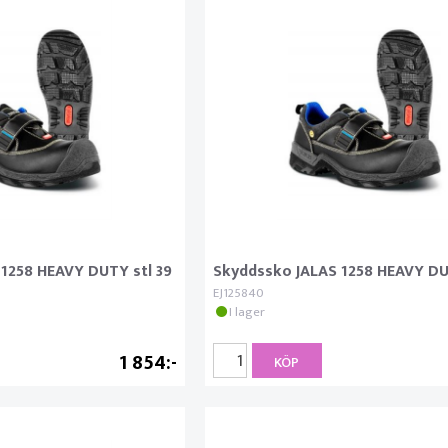
1258 HEAVY DUTY stl 39
Skyddssko JALAS 1258 HEAVY DU
EJ125840
I lager
1 854
KÖP