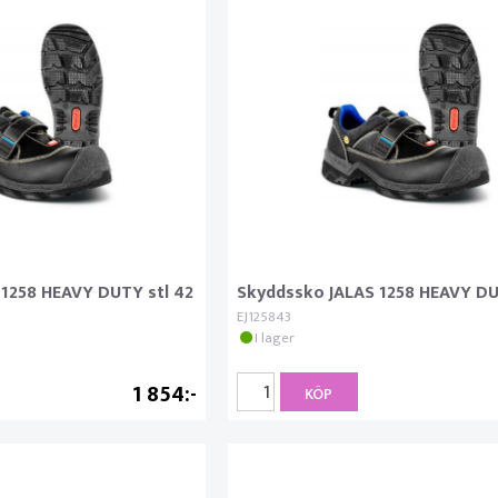
1258 HEAVY DUTY stl 42
Skyddssko JALAS 1258 HEAVY DU
EJ125843
I lager
1 854
KÖP