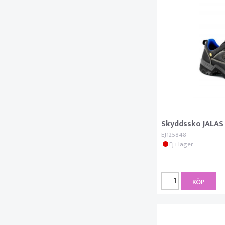
Skyddssko JALAS
EJ125848
Ej i lager
KÖP