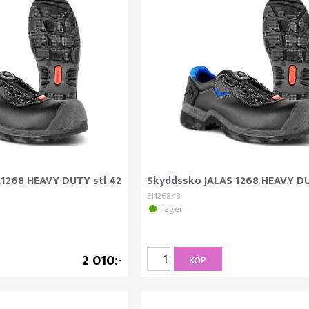
 1268 HEAVY DUTY stl 42
Skyddssko JALAS 1268 HEAVY DU
EJ126843
I lager
2 010
KÖP