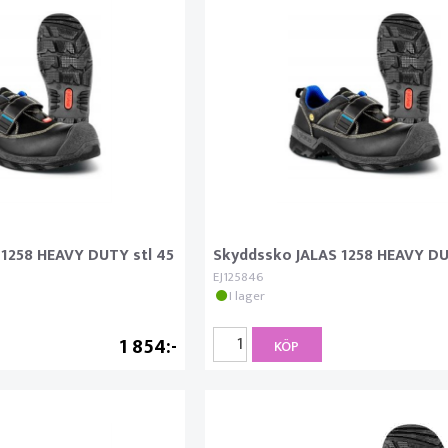
1258 HEAVY DUTY stl 45
Skyddssko JALAS 1258 HEAVY DU
EJ125846
I lager
1 854
KÖP