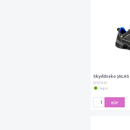
Skyddssko JALAS 
EJ125842
I lager
KÖP