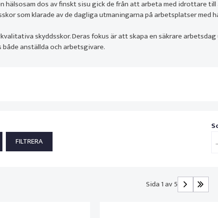
 hälsosam dos av finskt sisu gick de från att arbeta med idrottare till
sskor som klarade av de dagliga utmaningarna på arbetsplatser med hår
kvalitativa skyddsskor. Deras fokus är att skapa en säkrare arbetsdag
 både anställda och arbetsgivare.
S
.
Sida 1 av 5