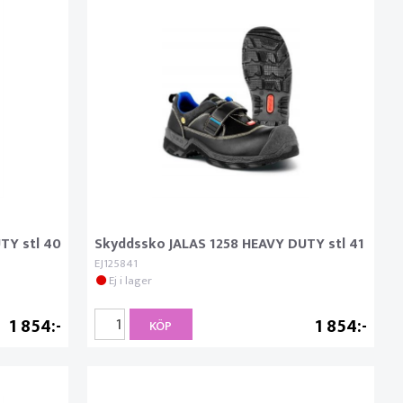
TY stl 40
Skyddssko JALAS 1258 HEAVY DUTY stl 41
EJ125841
Ej i lager
1 854
1 854
KÖP