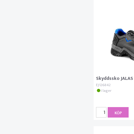
Skyddssko JALAS
EJ126842
I lager
KÖP