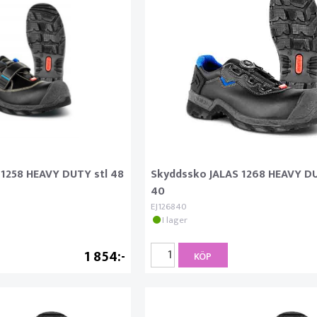
 1258 HEAVY DUTY stl 48
Skyddssko JALAS 1268 HEAVY DU
40
EJ126840
I lager
1 854
KÖP