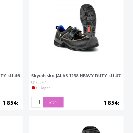
TY stl 46
Skyddssko JALAS 1258 HEAVY DUTY stl 47
EJ125847
Ej i lager
1 854
1 854
KÖP