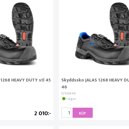
 1268 HEAVY DUTY stl 45
Skyddssko JALAS 1268 HEAVY DU
46
EJ126846
I lager
2 010
KÖP