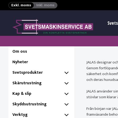
Exkl. moms
Inkl. moms
Svets
Om oss
Nyheter
JALAS designar och
Genom fortlöpande
Svetsprodukter
säkerhet och komfor
och deras huvudsa
Skärutrustning
JALAS använder si
Kap & slip
stövlar som klarar 
Skyddsutrustning
Från början var JAL
Verktyg
framväxande behov 