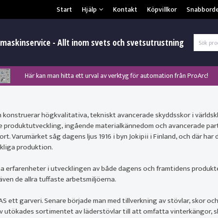
Säkerhet & Cookies
Start
Hjälp
Kontakt
Köpvillkor
Snabbord
L
maskinservice - Allt inom svets och svetsutrustning
Här kan man hitta ett urval av verktyg för automation från ProArc!
Nyhet! MinarcMig 190 Auto och MinarcMig 220 Auto från Kemppi!
Nyhet! Lägesställare, rullbockar och längdsvets från ProArc!
Klicka här för att se alla våra nuvarande kampanjer!
Nyhet! Tig-svets Minarc T 223 AC/DC från Kemppi!
Nyhet! Tig-svets från Esab, Rogue ET 230iP AC/DC!
Nyhet! Nya PAPR-enheten från ESAB EPR-X1.1!
 konstruerar högkvalitativa, tekniskt avancerade skyddsskor i världs
 produktutveckling, ingående materialkännedom och avancerade partne
t. Varumärket såg dagens ljus 1916 i byn Jokipii i Finland, och där ha
Gl
kliga produktion.
na erfarenheter i utvecklingen av både dagens och framtidens produk
även de allra tuffaste arbetsmiljöerna.
AS ett garveri. Senare började man med tillverkning av stövlar, skor oc
utökades sortimentet av läderstövlar till att omfatta vinterkängor, s