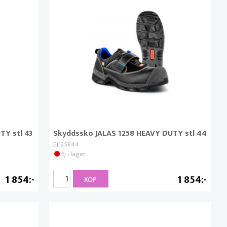
TY stl 43
Skyddssko JALAS 1258 HEAVY DUTY stl 44
EJ125844
Ej i lager
1 854
1 854
KÖP