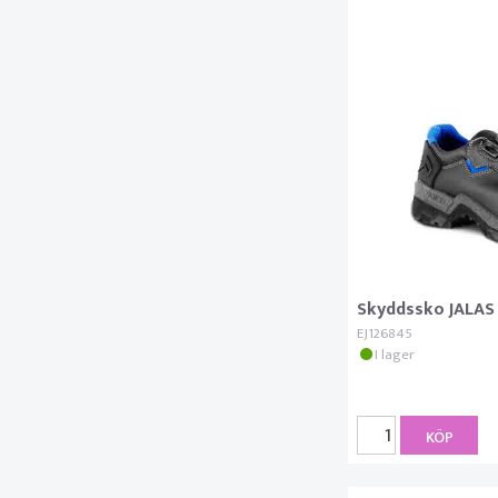
Skyddssko JALAS
EJ126845
I lager
KÖP