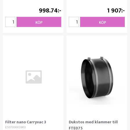
998.74
1 907
KÖP
KÖP
Filter nano Carryvac 3
Dukstos med klammer till
ES0700003903
FTE075