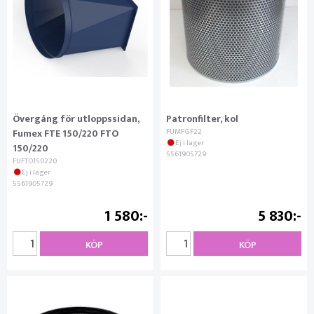
Övergång för utloppssidan,
Patronfilter, kol
Fumex FTE 150/220 FTO
FUMFGF22
Ej i lager
150/220
5561905729
FUFTO150220
Ej i lager
5561905729
1 580
5 830
KÖP
KÖP