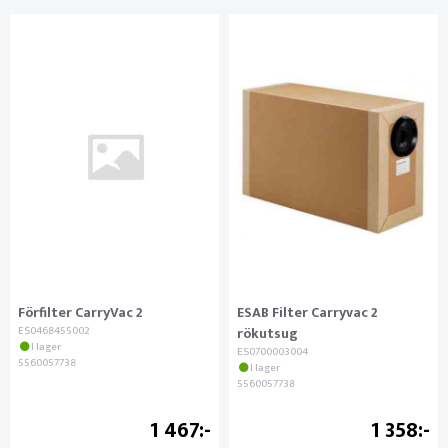
Förfilter CarryVac 2
ESAB Filter Carryvac 2
ES0468455002
rökutsug
I lager
ES0700003004
5560057738
I lager
5560057738
1 467
1 358