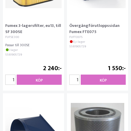
Fumex 3-lagersfilter, eu13, till
Övergångförutloppssidan
SF 300SE
Fumex FTE075
FUFSE300
FUFTO075
Ej i lager
Passar till 300SE
5561905729
I lager
5561905729
2 240
1 550
KÖP
KÖP