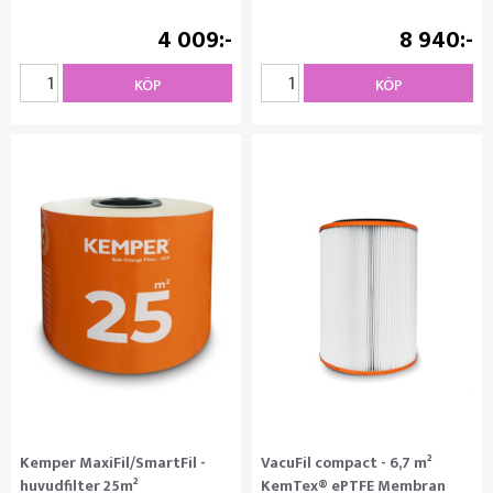
4 009
8 940
KÖP
KÖP
Kemper MaxiFil/SmartFil -
VacuFil compact - 6,7 m²
huvudfilter 25m²
KemTex® ePTFE Membran