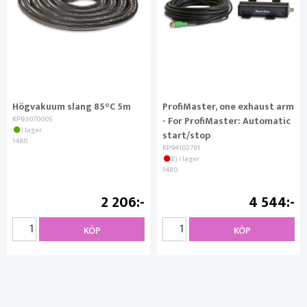
Högvakuum slang 85°C 5m
ProfiMaster, one exhaust arm
KP93070005
- For ProfiMaster: Automatic
I lager
start/stop
1480
KP94102781
Ej i lager
1480
2 206
4 544
KÖP
KÖP