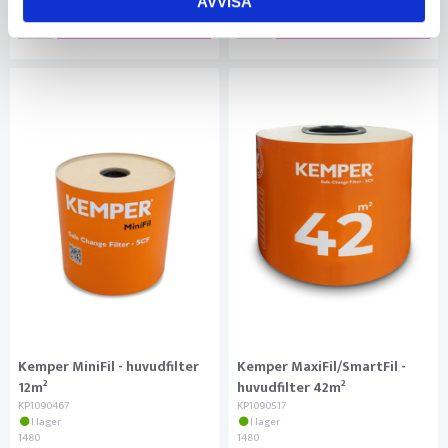
AVVISA
KÖP
KÖP
Kemper MiniFil - huvudfilter
Kemper MaxiFil/SmartFil -
12m²
huvudfilter 42m²
KP1090467
KP1090517
I lager
I lager
1480
1480