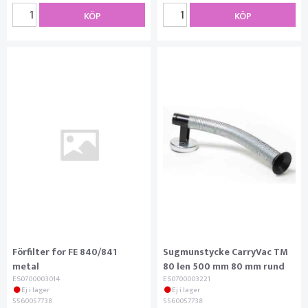
KÖP
KÖP
Förfilter for FE 840/841
Sugmunstycke CarryVac TM
metal
80 len 500 mm 80 mm rund
ES0700003014
ES0700003221
Ej i lager
Ej i lager
5560057738
5560057738