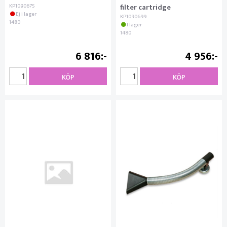
KP1090675
filter cartridge
Ej i lager
KP1090699
1480
I lager
1480
6 816
4 956
KÖP
KÖP