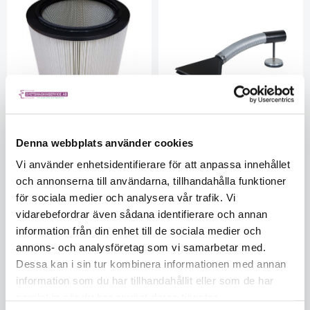
Denna webbplats använder cookies
Vi använder enhetsidentifierare för att anpassa innehållet
Partikelfilter för MF
Spaltmunstycke b=220 mm
och annonserna till användarna, tillhandahålla funktioner
2000/3000
FUSM220
FUMFPF2
för sociala medier och analysera vår trafik. Vi
Munstycke med magnetfot
Ej i lager
Ej i lager
vidarebefordrar även sådana identifierare och annan
5561905729
5561905729
information från din enhet till de sociala medier och
annons- och analysföretag som vi samarbetar med.
2 930
1 840
Dessa kan i sin tur kombinera informationen med annan
information som du har tillhandahållit eller som de har
KÖP
KÖP
samlat in när du har använt deras tjänster.