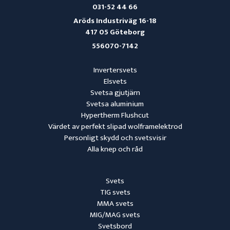
031-52 44 66
Aröds Industriväg 16-18
417 05 Göteborg
556070-7142
Invertersvets
Elsvets
Svetsa gjutjärn
Svetsa aluminium
Hypertherm Flushcut
Värdet av perfekt slipad wolframelektrod
Personligt skydd och svetsvisir
Alla knep och råd
Svets
TIG svets
MMA svets
MIG/MAG svets
Svetsbord