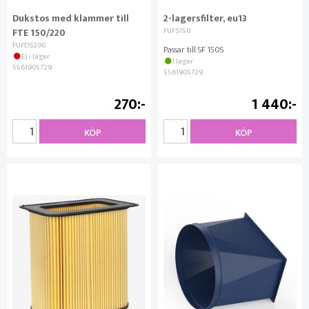
Dukstos med klammer till
2-lagersfilter, eu13
FTE 150/220
FUFS150
FUFDS200
Passar till SF 150S
Ej i lager
I lager
5561905729
5561905729
270
1 440
KÖP
KÖP