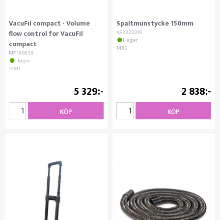
VacuFil compact - Volume
Spaltmunstycke 150mm
flow control for VacuFil
KP2320010
I lager
compact
1480
KP1180838
I lager
1480
5 329
2 838
KÖP
KÖP