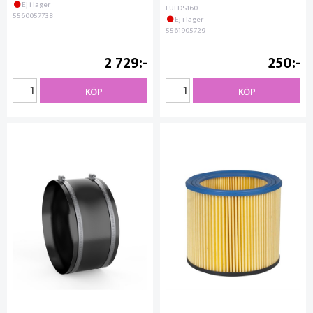
Ej i lager
FUFDS160
5560057738
Ej i lager
5561905729
2 729
250
KÖP
KÖP