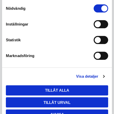
Samtyckesval
Nödvändig
Inställningar
Statistik
Marknadsföring
Visa detaljer
Trattmunstycke 180mm
Trattmunstycke 80mm
FUTM180
FUTM80
Munstycke med magnetfot
Munstycke med magnetfot
TILLÅT ALLA
I lager
I lager
5561905729
5561905729
TILLÅT URVAL
2 360
1 430