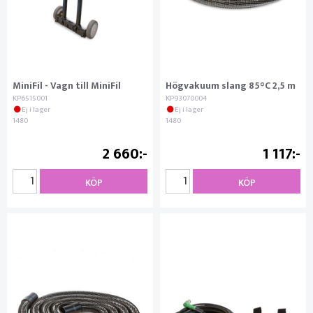
MiniFil - Vagn till MiniFil
Högvakuum slang 85°C 2,5 m
KP6515001
KP93070004
Ej i lager
Ej i lager
1480
1480
2 660
1 117
KÖP
KÖP