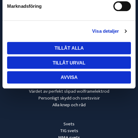
Marknadsföring
info@svetsmaskinservice.se
031-52 44 66
Aröds Industriväg 16-18
Visa detaljer
417 05 Göteborg
556070-7142
TILLÅT ALLA
Invertersvets
TILLÅT URVAL
Elsvets
Svetsa gjutjärn
Svetsa aluminium
AVVISA
Hypertherm Flushcut
Värdet av perfekt slipad wolframelektrod
Personligt skydd och svetsvisir
Alla knep och råd
Svets
TIG svets
MMA svets