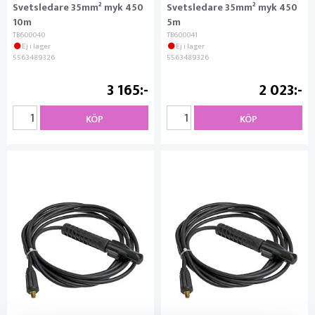
Svetsledare 35mm² myk 450
Svetsledare 35mm² myk 450
10m
5m
TB600040
TB600041
Ej i lager
Ej i lager
5563489326
5563489326
3 165
2 023
KÖP
KÖP