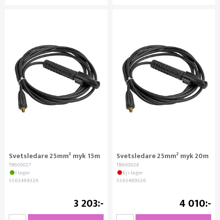
Svetsledare 25mm² myk 15m
Svetsledare 25mm² myk 20m
TB600027
TB600028
I lager
Ej i lager
5563489326
5563489326
3 203
4 010