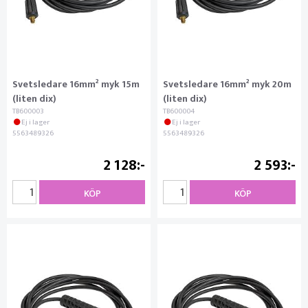
Svetsledare 16mm² myk 15m
Svetsledare 16mm² myk 20m
(liten dix)
(liten dix)
TB600003
TB600004
Ej i lager
Ej i lager
5563489326
5563489326
2 128
2 593
KÖP
KÖP