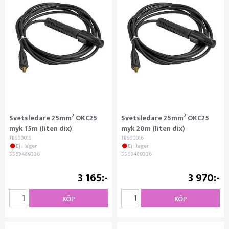
Svetsledare 25mm² OKC25
Svetsledare 25mm² OKC25
myk 15m (liten dix)
myk 20m (liten dix)
TB600015
TB600016
Ej i lager
Ej i lager
5563489326
5563489326
3 165
3 970
KÖP
KÖP