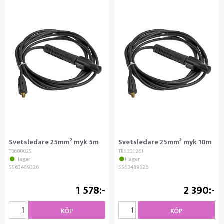
Svetsledare 25mm² myk 5m
Svetsledare 25mm² myk 10m
TB600025
TB6000261
I lager
I lager
5563489326
5563489326
1 578
2 390
KÖP
KÖP