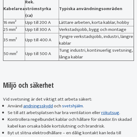
Rek.
Kabelarea
strömstyrka
Typiska användningsområden
(ca)
16 mm²
Upp till 200 A
Lättare arbeten, korta kablar, hobby
25 mm²
Upp till 300 A
Verkstadsjobb, bygg och montage
Tyngre verkstadsjobb, industri, längre
35 mm²
Upp till 400 A
kablar
Tung industri, kontinuerlig svetsning,
50 mm²
Upp till 500 A
långa kablar
Miljö och säkerhet
Vid svetsning är det viktigt att arbeta säkert:
Använd
andningsskydd
och
svetshjälm
.
Se till att arbetsplatsen har bra ventilation eller
rökutsug
.
Kontrollera regelbundet kablar och hållare för skador. En skadad
kabel kan orsaka både kortslutning och brandrisk.
Byt ut slitna elektrodhållare – en dålig kontakt kan leda till