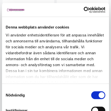
Svetsledare 50mm² myk 5m
Svetsledare 50mm² myk 10m
TB600046
TB600047
I lager
I lager
Denna webbplats använder cookies
5563489326
5563489326
Vi använder enhetsidentifierare för att anpassa innehållet
2 245
3 610
och annonserna till användarna, tillhandahålla funktioner
för sociala medier och analysera vår trafik. Vi
KÖP
KÖP
vidarebefordrar även sådana identifierare och annan
information från din enhet till de sociala medier och
annons- och analysföretag som vi samarbetar med.
Dessa kan i sin tur kombinera informationen med annan
information som du har tillhandahållit eller som de har
samlat in när du har använt deras tjänster.
Samtyckesval
Nödvändig
Inställningar