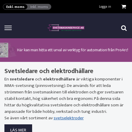
VISA VARUKORGEN
TILL KASSAN
Logga in
Exkl. moms
Inkl. moms
Här kan man hitta ett urval av verktyg för automation från ProArc!
Nyhet! MinarcMig 190 Auto och MinarcMig 220 Auto från Kemppi!
Klicka här för att se alla våra nuvarande kampanjer!
Nyhet! Lägesställare, rullbockar och längdsvets från ProArc!
Nyhet! Tig-svets Minarc T 223 AC/DC från Kemppi!
Nyhet! Tig-svets från Esab, Rogue ET 230iP AC/DC!
Nyhet! Nya PAPR-enheten från ESAB EPR-X1.1!
Svetsledare och elektrodhållare
En
svetsledare
och
elektrodhållare
är viktiga komponenter i
MMA-svetsning (pinnsvetsning). De används för att leda
strömmen från svetsmaskinen till elektroden och ger svetsaren
stabil kontakt, hög säkerhet och bra ergonomi. På denna sida
hittar du högkvalitativa svetsledare och elektrodhållare som är
anpassade för både hobby, verkstad och tung industri.
Se även vårt sortiment av
svetselektroder
LÄS MER