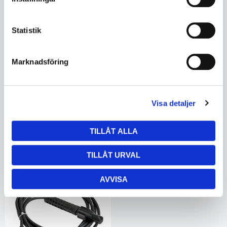
Statistik
Svetsledare 50mm² myk 15m
Svetsledare 50mm² myk 20m
TB600048
TB600049
Marknadsföring
Ej i lager
Ej i lager
5563489326
5563489326
4 965
6 323
Visa detaljer
KÖP
KÖP
TILLÅT ALLA
TILLÅT URVAL
AVVISA