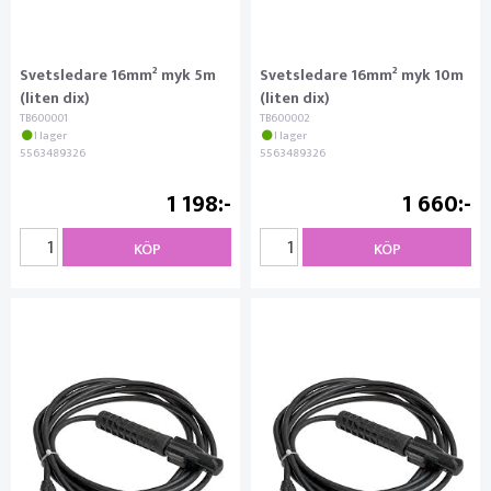
Svetsledare 16mm² myk 5m
Svetsledare 16mm² myk 10m
(liten dix)
(liten dix)
TB600001
TB600002
I lager
I lager
5563489326
5563489326
1 198
1 660
KÖP
KÖP