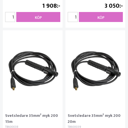
1 908
3 050
KÖP
KÖP
Svetsledare 35mm² myk 200
Svetsledare 35mm² myk 200
15m
20m
TB600038
TB600039