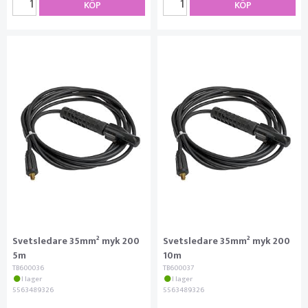
KÖP
KÖP
Svetsledare 35mm² myk 200
Svetsledare 35mm² myk 200
5m
10m
TB600036
TB600037
I lager
I lager
5563489326
5563489326