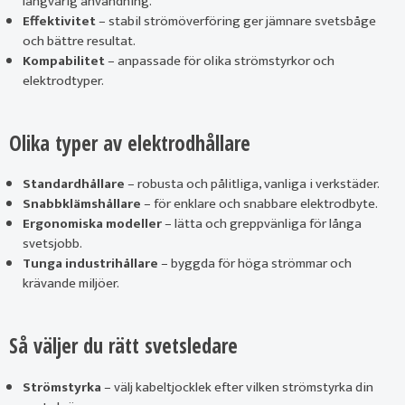
långvarig användning.
Effektivitet
– stabil strömöverföring ger jämnare svetsbåge
och bättre resultat.
Kompabilitet
– anpassade för olika strömstyrkor och
elektrodtyper.
Olika typer av elektrodhållare
Standardhållare
– robusta och pålitliga, vanliga i verkstäder.
Snabbklämshållare
– för enklare och snabbare elektrodbyte.
Ergonomiska modeller
– lätta och greppvänliga för långa
svetsjobb.
Tunga industrihållare
– byggda för höga strömmar och
krävande miljöer.
Så väljer du rätt svetsledare
Strömstyrka
– välj kabeltjocklek efter vilken strömstyrka din