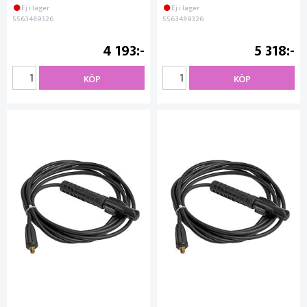
Ej i lager
Ej i lager
5563489326
5563489326
4 193
5 318
KÖP
KÖP