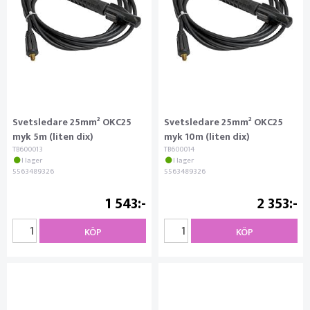
Svetsledare 25mm² OKC25
Svetsledare 25mm² OKC25
myk 5m (liten dix)
myk 10m (liten dix)
TB600013
TB600014
I lager
I lager
5563489326
5563489326
1 543
2 353
KÖP
KÖP