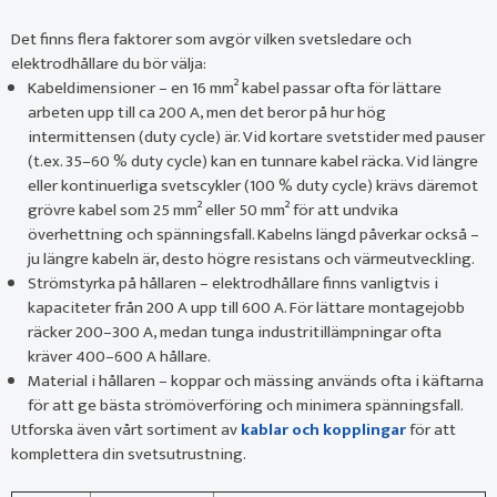
Det finns flera faktorer som avgör vilken svetsledare och
elektrodhållare du bör välja:
Kabeldimensioner – en 16 mm² kabel passar ofta för lättare
arbeten upp till ca 200 A, men det beror på hur hög
intermittensen (duty cycle) är. Vid kortare svetstider med pauser
(t.ex. 35–60 % duty cycle) kan en tunnare kabel räcka. Vid längre
eller kontinuerliga svetscykler (100 % duty cycle) krävs däremot
grövre kabel som 25 mm² eller 50 mm² för att undvika
överhettning och spänningsfall. Kabelns längd påverkar också –
ju längre kabeln är, desto högre resistans och värmeutveckling.
Strömstyrka på hållaren – elektrodhållare finns vanligtvis i
kapaciteter från 200 A upp till 600 A. För lättare montagejobb
räcker 200–300 A, medan tunga industritillämpningar ofta
kräver 400–600 A hållare.
Material i hållaren – koppar och mässing används ofta i käftarna
för att ge bästa strömöverföring och minimera spänningsfall.
Utforska även vårt sortiment av
kablar och kopplingar
för att
komplettera din svetsutrustning.