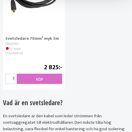
Svetsledare 70mm² myk 5m
TB600062
Ej i lager
5563489326
2 825
KÖP
Vad är en svetsledare?
En svetsledare är den kabel som leder strömmen från
svetsaggregatet till elektrodhållaren. Den måste tåla hög
belastning, vara flexibel för enkel hantering och ha god isolering