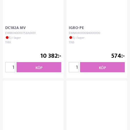
DC182A MV
IGRO-PE
EWM040000758A0001
EWM04000094000000
Ej i lager
Ej i lager
1165
1165
10 382
574
KÖP
KÖP