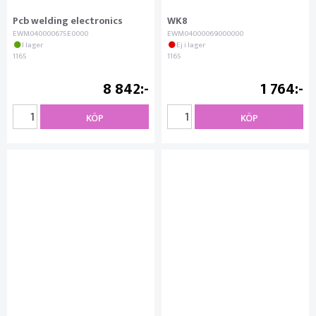
Pcb welding electronics
WK8
EWM040000675E0000
EWM04000069000000
I lager
Ej i lager
1165
1165
8 842
1 764
KÖP
KÖP