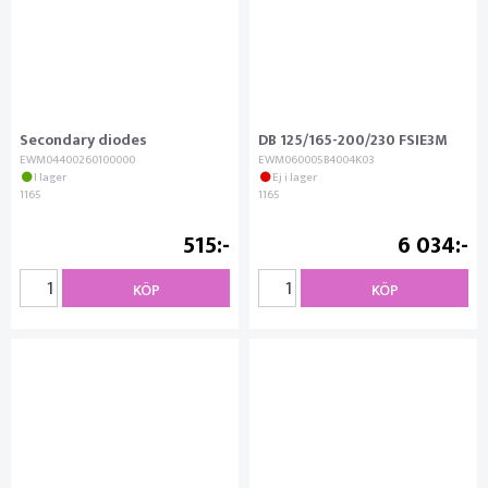
Secondary diodes
DB 125/165-200/230 FSIE3M
EWM04400260100000
EWM060005B4004K03
I lager
Ej i lager
1165
1165
515
6 034
KÖP
KÖP