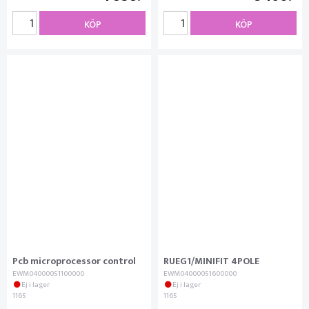
KÖP
KÖP
Pcb microprocessor control
RUEG1/MINIFIT 4POLE
EWM04000051100000
EWM04000051600000
Ej i lager
Ej i lager
1165
1165