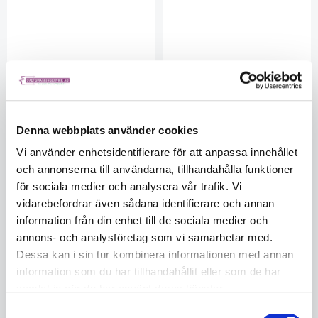
Denna webbplats använder cookies
Primary switch, negative
ADAPTOR WIRE FEED ROLLERS
EWM08000029400000
EWM09400227100000
Vi använder enhetsidentifierare för att anpassa innehållet
Ej i lager
I lager
och annonserna till användarna, tillhandahålla funktioner
1165
1165
för sociala medier och analysera vår trafik. Vi
5 443
1 505
vidarebefordrar även sådana identifierare och annan
information från din enhet till de sociala medier och
KÖP
KÖP
annons- och analysföretag som vi samarbetar med.
Dessa kan i sin tur kombinera informationen med annan
information som du har tillhandahållit eller som de har
samlat in när du har använt deras tjänster.
Samtyckesval