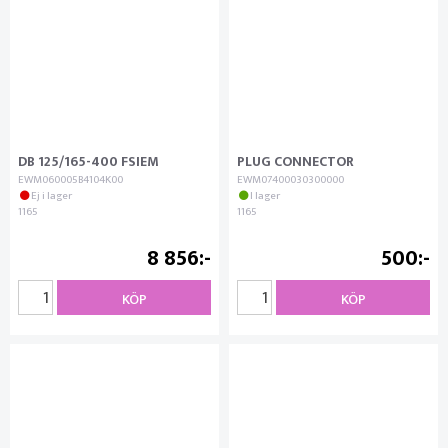
DB 125/165-400 FSIEM
PLUG CONNECTOR
EWM060005B4104K00
EWM07400030300000
Ej i lager
I lager
1165
1165
8 856
500
KÖP
KÖP