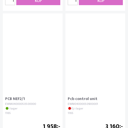
KÖP
KÖP
PCB NEF2/1
Pcb control unit
EWM04000050500000
EWM04000050900001
I lager
Ej i lager
1165
1165
1 958
3 160