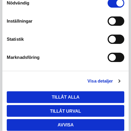
Nödvändig
Inställningar
Statistik
Marknadsföring
Main drive gear
4POLE/SCREW/F/INSERTS
EWM09400523300000
EWM09400685910000
I lager
Ej i lager
Visa detaljer
1165
1165
912
173
TILLÅT ALLA
KÖP
KÖP
TILLÅT URVAL
AVVISA