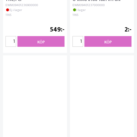
EWM09401236900000
EWM09401237000000
Ej i lager
I lager
1165
1165
549
2
KÖP
KÖP