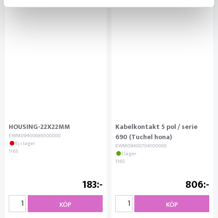
HOUSING-22X22MM
Kabelkontakt 5 pol / serie
EWM09400686100000
690 (Tuchel hona)
Ej i lager
EWM09400704100000
1165
I lager
1165
183
806
KÖP
KÖP