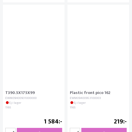
T390.5X175X99
Plastic front pico 162
EWM09400931000000
EWM09400953100003
Ej i lager
Ej i lager
1165
1165
1 584
219