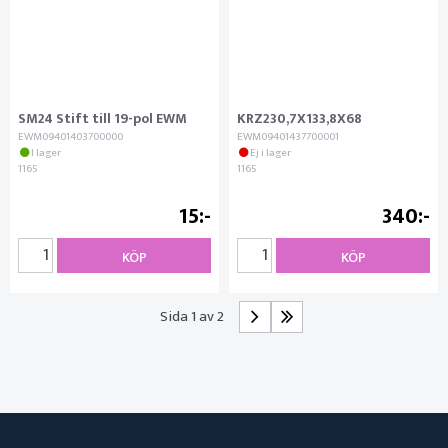
SM24 Stift till 19-pol EWM
KRZ230,7X133,8X68
EWM09401403700000
EWM09401437700001
I lager
Ej i lager
1165
1165
15
340
KÖP
KÖP
Sida 1 av 2