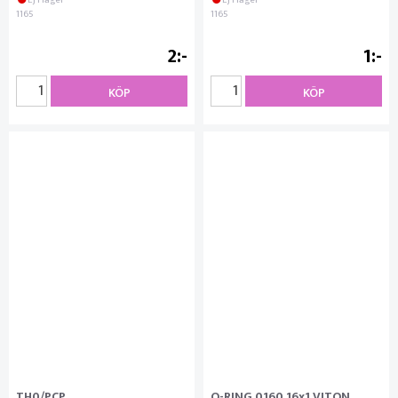
Ej i lager
Ej i lager
1165
1165
2
1
KÖP
KÖP
TH0/PCP
O-RING 0160 16x1 VITON