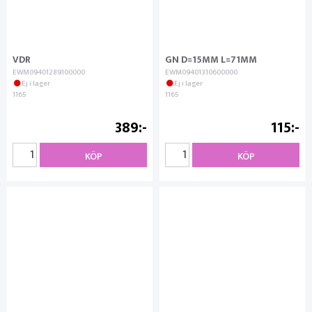
VDR
GN D=15MM L=71MM
EWM09401289100000
EWM09401310600000
Ej i lager
Ej i lager
1165
1165
389
115
KÖP
KÖP