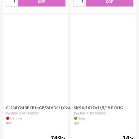
KÖP
KÖP
G1238Y24BPCB1hGP/24VDC/1,02A
SK94,5X37x11,5/19 POLIG
EWM09401054800000
EWM09401153700000
Ej i lager
I lager
1165
1165
749
14