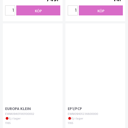
KÖP
KÖP
EUROPA KLEIN
EP1/PCP
EWM09401180100002
EWM09401236600000
Ej i lager
Ej i lager
1165
1165