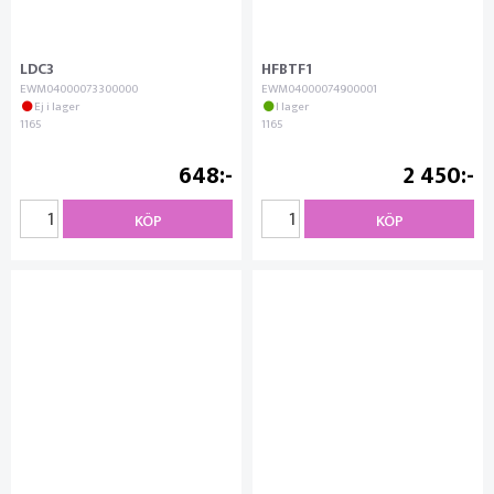
LDC3
HFBTF1
EWM04000073300000
EWM04000074900001
Ej i lager
I lager
1165
1165
648
2 450
KÖP
KÖP