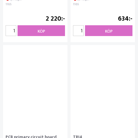
1165
1165
2 220
634
KÖP
KÖP
PCB primary circuit board
TRI4