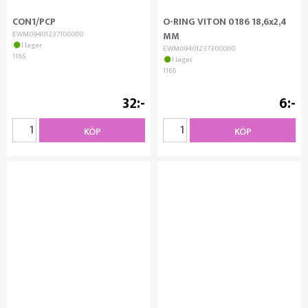
CON1/PCP
O-RING VITON 0186 18,6x2,4
EWM09401237100000
MM
I lager
EWM09401237300000
1165
I lager
1165
32
6
KÖP
KÖP