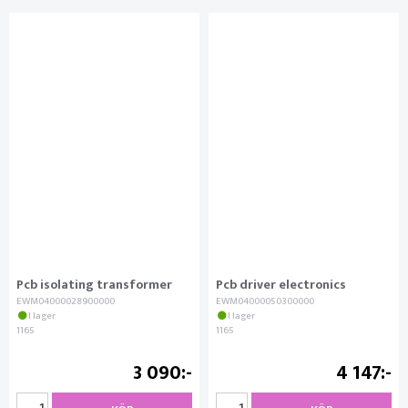
Pcb isolating transformer
Pcb driver electronics
EWM04000028900000
EWM04000050300000
I lager
I lager
1165
1165
3 090
4 147