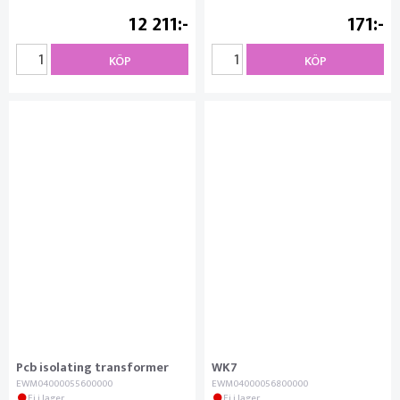
12 211
171
KÖP
KÖP
Pcb isolating transformer
WK7
EWM04000055600000
EWM04000056800000
Ej i lager
Ej i lager