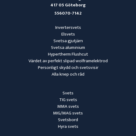
417 05 Göteborg
556070-7142
Invertersvets
Elsvets
Svetsa gjutjärn
Svetsa aluminium
Hypertherm Flushcut
Värdet av perfekt slipad wolframelektrod
Personligt skydd och svetsvisir
Alla knep och råd
Svets
TIG svets
MMA svets
MIG/MAG svets
Svetsbord
Hyra svets