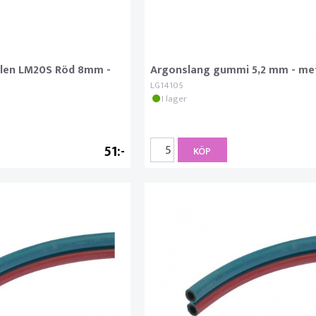
ylen LM20S Röd 8mm -
Argonslang gummi 5,2 mm - me
LG14105
I lager
51
KÖP