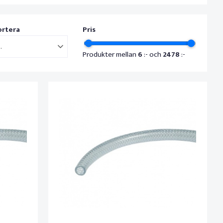
ortera
Pris
..
Produkter mellan
6
:- och
2478
:-