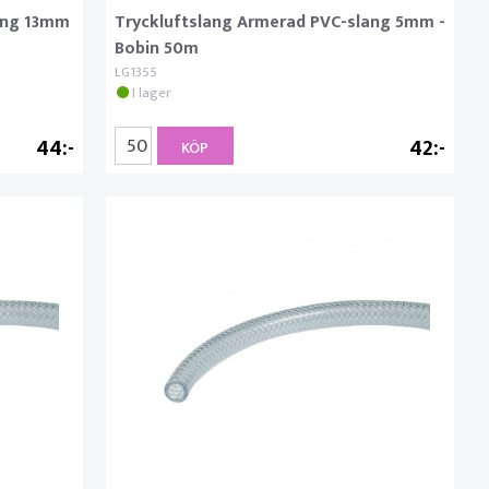
ang 13mm
Tryckluftslang Armerad PVC-slang 5mm -
Bobin 50m
LG1355
I lager
44
42
KÖP