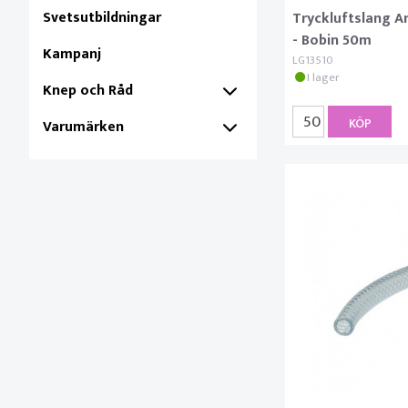
Svetsutbildningar
Tryckluftslang 
- Bobin 50m
Kampanj
LG13510
I lager
Knep och Råd
KÖP
Varumärken