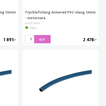
lang 10mm
Tryckluftslang Armerad PVC-slang 13mm
- metervara
LG13571350
I lager
1 891
2 478
KÖP