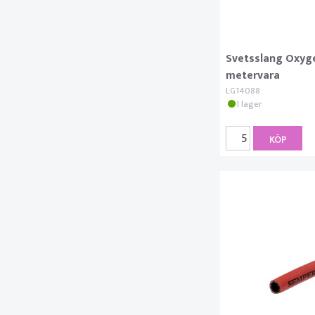
Svetsslang Oxyg
metervara
LG14088
I lager
KÖP