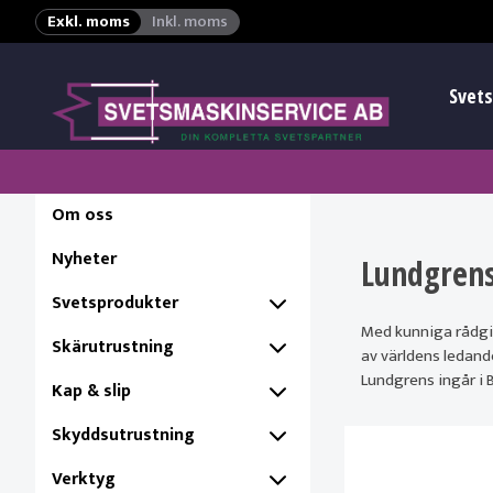
Exkl. moms
Inkl. moms
Svets
Om oss
Nyheter
Lundgren
Svetsprodukter
Med kunniga rådgiv
Skärutrustning
av världens ledand
Lundgrens ingår i 
Kap & slip
Skyddsutrustning
Verktyg