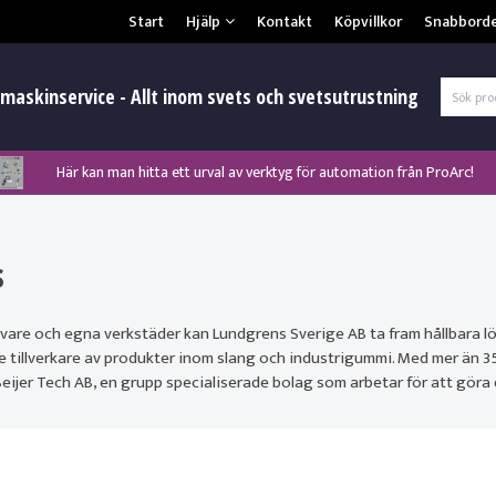
Säkerhet & Cookies
Start
Hjälp
Kontakt
Köpvillkor
Snabbord
L
maskinservice - Allt inom svets och svetsutrustning
Här kan man hitta ett urval av verktyg för automation från ProArc!
Nyhet! MinarcMig 190 Auto och MinarcMig 220 Auto från Kemppi!
Nyhet! Lägesställare, rullbockar och längdsvets från ProArc!
Klicka här för att se alla våra nuvarande kampanjer!
Nyhet! Tig-svets Minarc T 223 AC/DC från Kemppi!
Nyhet! Tig-svets från Esab, Rogue ET 230iP AC/DC!
Nyhet! Nya PAPR-enheten från ESAB EPR-X1.1!
s
Gl
are och egna verkstäder kan Lundgrens Sverige AB ta fram hållbara lö
e tillverkare av produkter inom slang och industrigummi. Med mer än 3
Beijer Tech AB, en grupp specialiserade bolag som arbetar för att göra