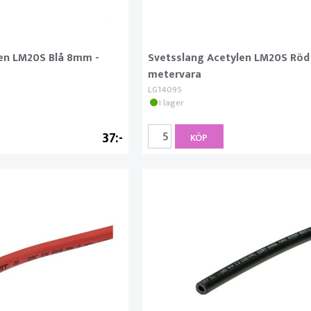
en LM20S Blå 8mm -
Svetsslang Acetylen LM20S Röd
metervara
LG14095
I lager
37
KÖP