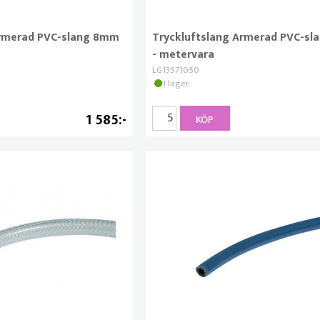
Armerad PVC-slang 8mm
Tryckluftslang Armerad PVC-s
- metervara
LG13571050
I lager
1 585
KÖP