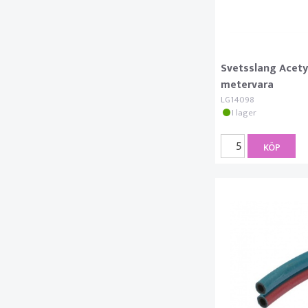
Svetsslang Acet
metervara
LG14098
I lager
KÖP