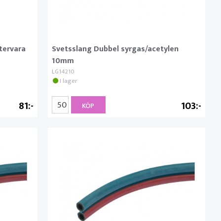
tervara
Svetsslang Dubbel syrgas/acetylen
10mm
LG14210
I lager
81
103
KÖP