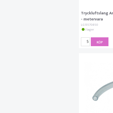
Tryckluftslang 
- metervara
LG13570850
I lager
KÖP