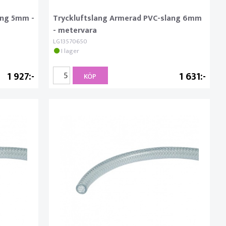
ang 5mm -
Tryckluftslang Armerad PVC-slang 6mm
- metervara
LG13570650
I lager
1 927
1 631
KÖP