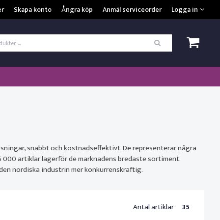
VISA VARUKORGEN
TILL KASSAN
er
Skapa konto
Ångra köp
Anmäl serviceorder
Logga in
ogga in
*
Användarnamn
*
Lösenord
Kom ihåg mig
ömt ditt lösenord?
sningar, snabbt och kostnadseffektivt. De representerar några
5 000 artiklar lagerför de marknadens bredaste sortiment.
SKAPA NYTT KONTO
 den nordiska industrin mer konkurrenskraftig.
Antal artiklar
35