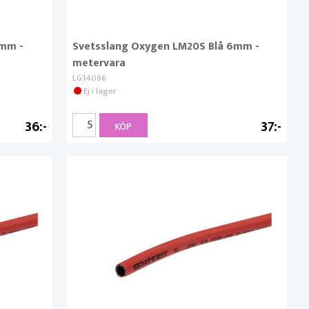
5mm -
Svetsslang Oxygen LM20S Blå 6mm -
metervara
LG14086
Ej i lager
36
37
KÖP