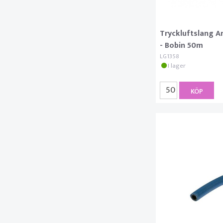
Tryckluftslang 
- Bobin 50m
LG1358
I lager
KÖP