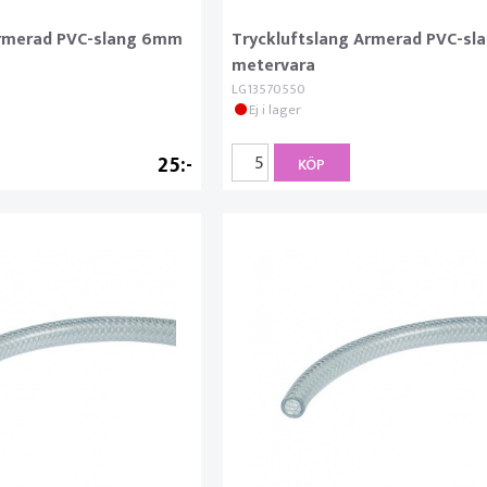
Armerad PVC-slang 6mm
Tryckluftslang Armerad PVC-sl
metervara
LG13570550
Ej i lager
25
KÖP