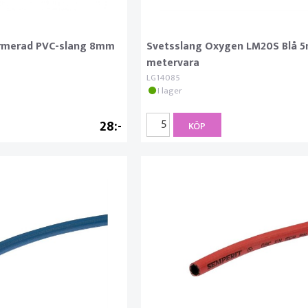
Armerad PVC-slang 8mm
Svetsslang Oxygen LM20S Blå 
metervara
LG14085
I lager
28
KÖP