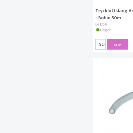
Tryckluftslang 
- Bobin 50m
LG1356
I lager
KÖP