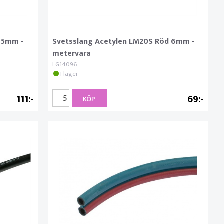
 5mm -
Svetsslang Acetylen LM20S Röd 6mm -
metervara
LG14096
I lager
111
69
KÖP