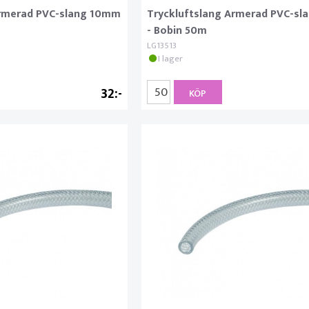
Armerad PVC-slang 10mm
Tryckluftslang Armerad PVC-sl
- Bobin 50m
LG13513
I lager
32
KÖP