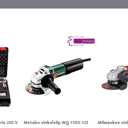
rix 230 V
Metabo vinkelslip WQ 1100-125
Milwaukee vink