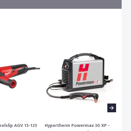
elslip AGV 15-125
Hypertherm Powermax 30 XP -
Chic