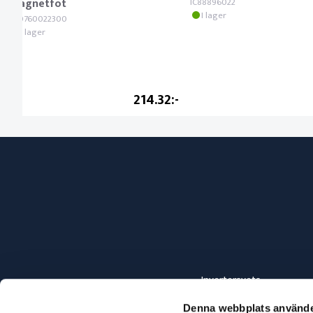
magnetfot
IC88896022
I lager
ES0760022300
I lager
214.32
Invertersvets
Elsvets
Denna webbplats använde
Svetsa gjutjärn