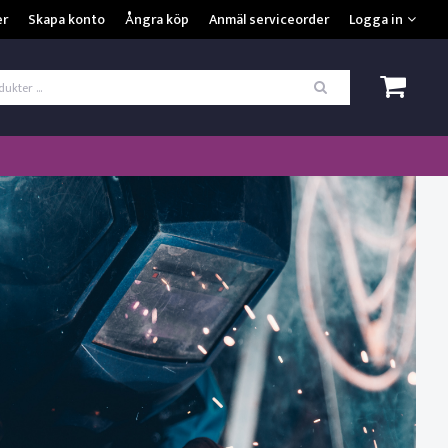
VISA VARUKORGEN
TILL KASSAN
er
Skapa konto
Ångra köp
Anmäl serviceorder
Logga in
ogga in
*
Användarnamn
*
Lösenord
Kom ihåg mig
ömt ditt lösenord?
SKAPA NYTT KONTO