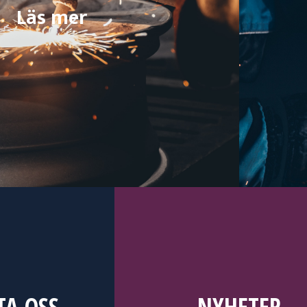
Läs mer
TA OSS
NYHETER