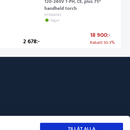
120-240V 1-PH, CE, plus 75°
ham
handheld torch
CPT89
I l
HT088083
I lager
18 900
2 678
Rabatt
30.3%
Svets
TILLÅT ALLA