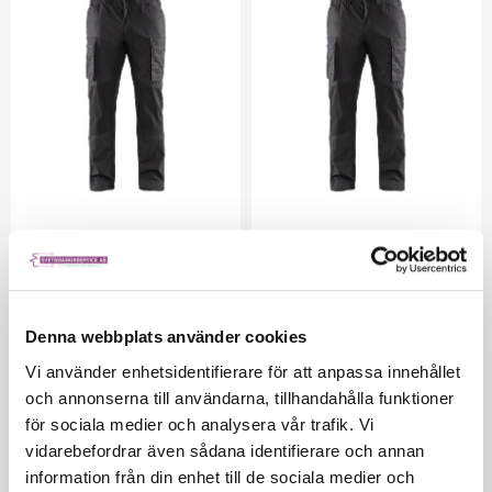
Servicebyxa med Stretch
Servicebyxa med Stretch
paneler Svart C52
paneler Svart C54
BK145918459900C52
BK145918459900C54
Ej i lager
Ej i lager
Denna webbplats använder cookies
5560696618
5560696618
Vi använder enhetsidentifierare för att anpassa innehållet
883
883
och annonserna till användarna, tillhandahålla funktioner
för sociala medier och analysera vår trafik. Vi
KÖP
KÖP
vidarebefordrar även sådana identifierare och annan
information från din enhet till de sociala medier och