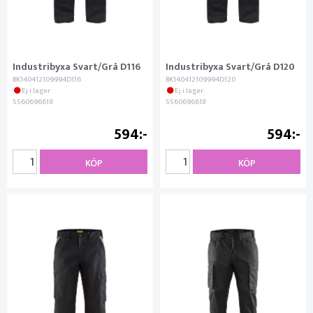
Industribyxa Svart/Grå D116
Industribyxa Svart/Grå D120
BK140412109994D116
BK140412109994D120
Ej i lager
Ej i lager
5560696618
5560696618
594
594
KÖP
KÖP