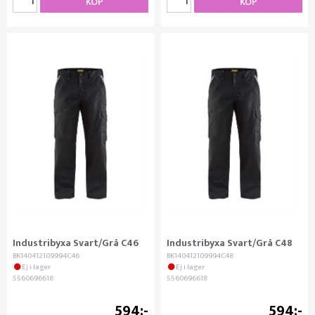
KÖP
KÖP
Industribyxa Svart/Grå C46
Industribyxa Svart/Grå C48
BK140412109994C46
BK140412109994C48
Ej i lager
Ej i lager
5560696618
5560696618
594
594