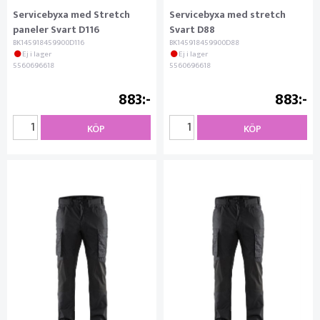
Servicebyxa med Stretch
Servicebyxa med stretch
paneler Svart D116
Svart D88
BK145918459900D116
BK145918459900D88
Ej i lager
Ej i lager
5560696618
5560696618
883
883
KÖP
KÖP