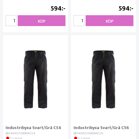
594
594
KÖP
KÖP
Industribyxa Svart/Grå C54
Industribyxa Svart/Grå C56
BK140412109994C54
BK140412109994C56
Ej i lager
Ej i lager