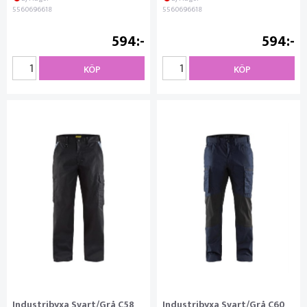
5560696618
5560696618
594
594
KÖP
KÖP
Industribyxa Svart/Grå C58
Industribyxa Svart/Grå C60