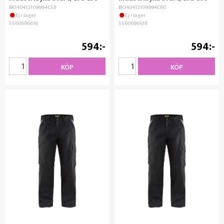
BK140412109994C58
BK140412109994C60
Ej i lager
Ej i lager
5560696618
5560696618
594
594
KÖP
KÖP