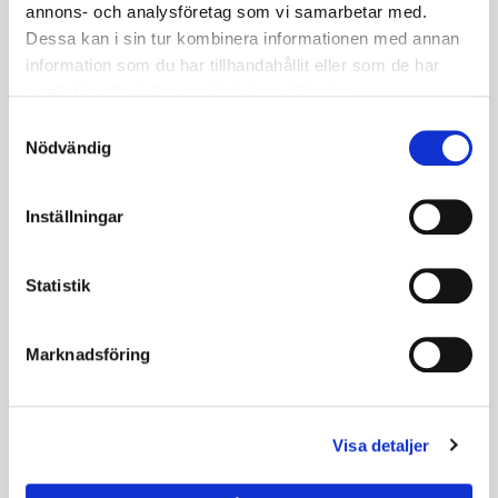
annons- och analysföretag som vi samarbetar med.
Dessa kan i sin tur kombinera informationen med annan
information som du har tillhandahållit eller som de har
samlat in när du har använt deras tjänster.
Samtyckesval
Nödvändig
Inställningar
Statistik
Servicebyxa med Stretch
Servicebyxa med stretch
paneler Svart C56
Svart C58
Marknadsföring
BK145918459900C56
BK145918459900C58
Ej i lager
Ej i lager
5560696618
Beställningsvara
5560696618
Visa detaljer
883
883