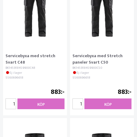
Servicebyxa med stretch
Servicebyxa med Stretch
Svart C48
paneler Svart C50
BK145918459900C48
BK145918459900C50
Ej i lager
Ej i lager
5560696618
5560696618
883
883
KÖP
KÖP