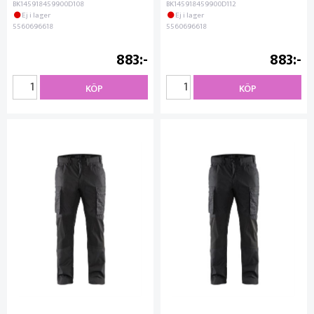
BK145918459900D108
BK145918459900D112
Ej i lager
Ej i lager
5560696618
5560696618
883
883
KÖP
KÖP