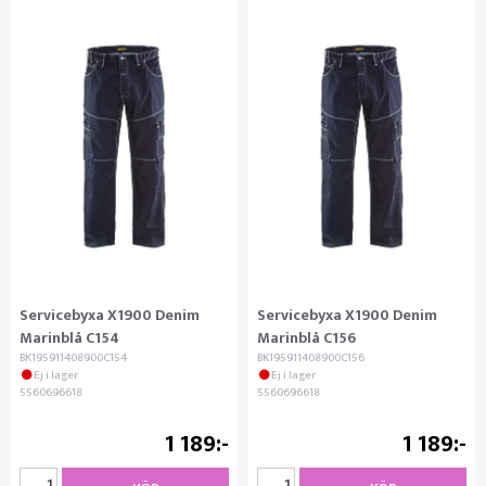
Servicebyxa X1900 Denim
Servicebyxa X1900 Denim
Marinblå C154
Marinblå C156
BK195911408900C154
BK195911408900C156
Ej i lager
Ej i lager
5560696618
5560696618
1 189
1 189