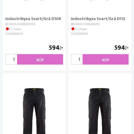
Industribyxa Svart/Grå D108
Industribyxa Svart/Grå D112
BK140412109994D108
BK140412109994D112
Ej i lager
Ej i lager
5560696618
5560696618
594
594
KÖP
KÖP