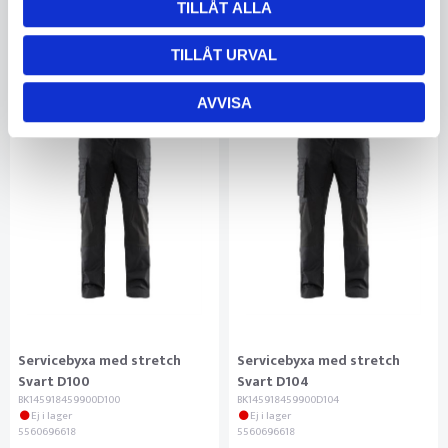
TILLÅT ALLA
KÖP
KÖP
TILLÅT URVAL
AVVISA
Servicebyxa med stretch
Servicebyxa med stretch
Svart D100
Svart D104
BK145918459900D100
BK145918459900D104
Ej i lager
Ej i lager
5560696618
5560696618