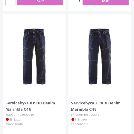
KÖP
KÖP
Servicebyxa X1900 Denim
Servicebyxa X1900 Denim
Marinblå C46
Marinblå C48
BK195911408900C46
BK195911408900C48
Ej i lager
Ej i lager
5560696618
5560696618