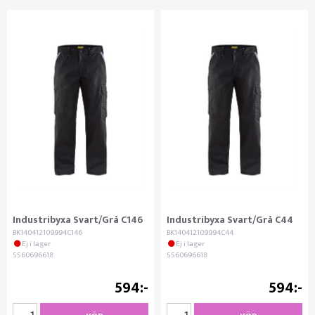
Industribyxa Svart/Grå C146
Industribyxa Svart/Grå C44
BK140412109994C146
BK140412109994C44
Ej i lager
Ej i lager
5560696618
5560696618
594
594