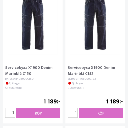
Servicebyxa X1900 Denim
Servicebyxa X1900 Denim
Marinblå C150
Marinblå C152
BK195911408900C150
BK195911408900C152
Ej i lager
Ej i lager
5560696618
5560696618
1 189
1 189
KÖP
KÖP