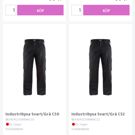
KÖP
KÖP
Industribyxa Svart/Grå C50
Industribyxa Svart/Grå C52
BK140412109994C50
BK140412109994C52
Ej i lager
Ej i lager
5560696618
5560696618