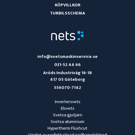
KÖPVILLKOR
TURBILSSCHEMA
info@svetsmaskinservice.se
031-52 44 66
Aröds Industriväg 16-18
417 05 Göteborg
556070-7142
Invertersvets
Elsvets
Svetsa gjutjärn
Svetsa aluminium
Hypertherm Flushcut
Värdet av perfekt slipad wolframelektrod