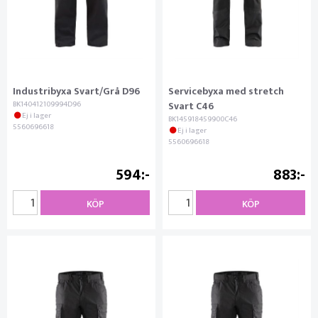
Industribyxa Svart/Grå D96
Servicebyxa med stretch
BK140412109994D96
Svart C46
Ej i lager
BK145918459900C46
5560696618
Ej i lager
5560696618
594
883
KÖP
KÖP