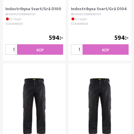
Industribyxa Svart/Grå D100
Industribyxa Svart/Grå D104
BK140412109994D100
BK140412109994D104
Ej i lager
Ej i lager
5560696618
5560696618
594
594
KÖP
KÖP