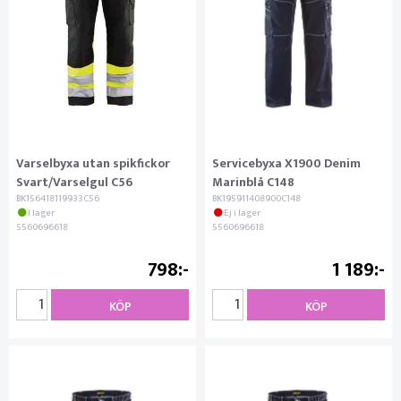
Varselbyxa utan spikfickor
Servicebyxa X1900 Denim
Svart/Varselgul C56
Marinblå C148
BK156418119933C56
BK195911408900C148
I lager
Ej i lager
5560696618
5560696618
798
1 189
KÖP
KÖP