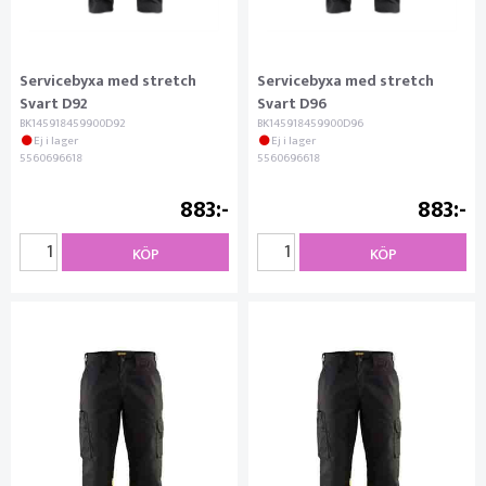
Servicebyxa med stretch
Servicebyxa med stretch
Svart D92
Svart D96
BK145918459900D92
BK145918459900D96
Ej i lager
Ej i lager
5560696618
5560696618
883
883
KÖP
KÖP