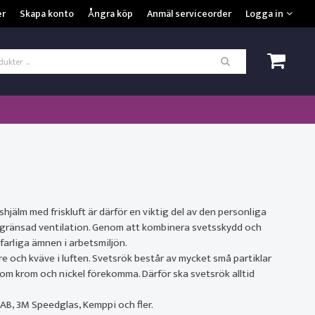
VISA VARUKORGEN
TILL KASSAN
er
Skapa konto
Ångra köp
Anmäl serviceorder
Logga in
ogga in
*
Användarnamn
*
Lösenord
Kom ihåg mig
ömt ditt lösenord?
hjälm med friskluft är därför en viktig del av den personliga
begränsad ventilation. Genom att kombinera svetsskydd och
SKAPA NYTT KONTO
arliga ämnen i arbetsmiljön.
 och kväve i luften. Svetsrök består av mycket små partiklar
som krom och nickel förekomma. Därför ska svetsrök alltid
SAB, 3M Speedglas, Kemppi och fler.