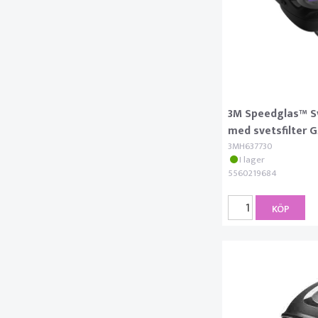
3M Speedglas™ Sv
med svetsfilter 
3MH637730
I lager
5560219684
KÖP