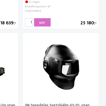
Ej i lager
Beställningsvara
5560219684
18 639
25 180
KÖP
Lite utan
3M Speedglas Svetshjälm G5-01, utan