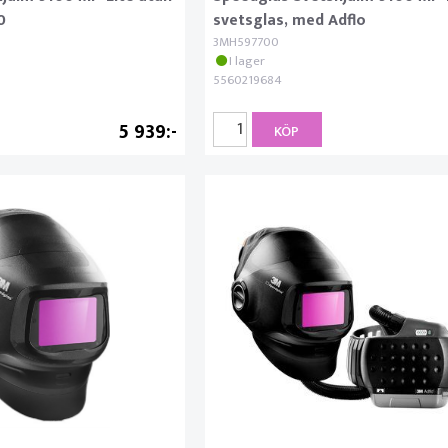
0
svetsglas, med Adflo
3MH597700
I lager
5560219684
5 939
KÖP