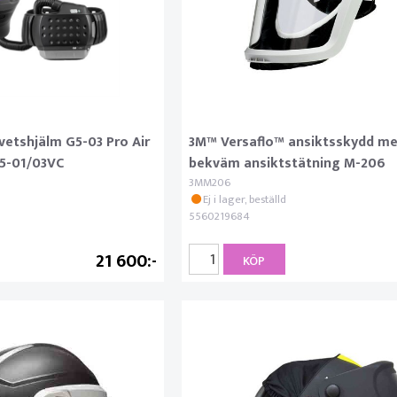
etshjälm G5-03 Pro Air
3M™ Versaflo™ ansiktsskydd m
G5-01/03VC
bekväm ansiktstätning M-206
3MM206
Ej i lager, beställd
5560219684
21 600
KÖP