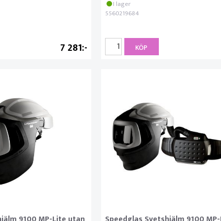
I lager
5560219684
7 281
KÖP
jälm 9100 MP-Lite utan
Speedglas Svetshjälm 9100 MP-