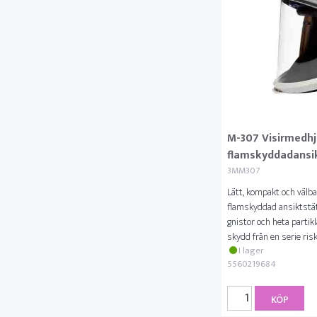
M-307 Visirmedh
flamskyddadansi
3MM307
Lätt, kompakt och välb
flamskyddad ansiktstät
gnistor och heta partik
skydd från en serie risk
I lager
5560219684
KÖP