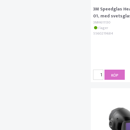
3M Speedglas He
01, med svetsgla
3MH611130
I lager
5560219684
KÖP