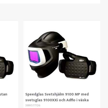
utan
Speedglas Svetshjälm 9100 MP med
svetsglas 9100XXi och Adflo i väska
3MH577726