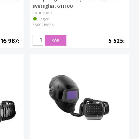
svetsglas, 611100
3MH611100
I lager
5560219684
16 987
5 525
KÖP