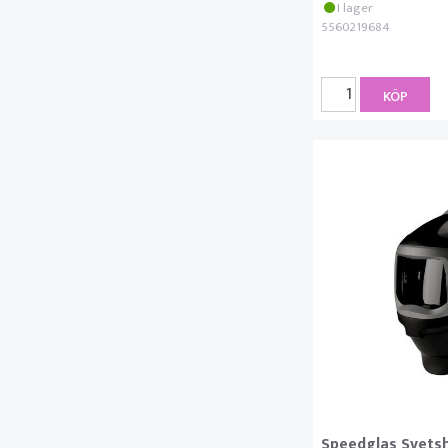
I lager
5560219684
KÖP
Speedglas Svetsh