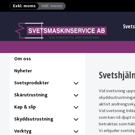
Exkl. moms
Inkl. moms
Svets
Om oss
Nyheter
Svetshjäl
Svetsprodukter
Vid svetsning uppst
Skärutrustning
skyddsutrustningen
aktivt andningssky
Kap & slip
Vid svetsning bild
som kan nå djupt n
Skyddsutrustning
betraktas som häls
Vi erbjuder svetsh
Verktyg