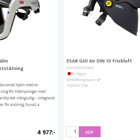
jälm
ESAB G30 Air DIN 10 Friskluft
ktstätning
ES0700000433
Ej i lager
Beställningsvara
alanserad hjälm med en
5560057738
ning för tillämpningar med
larMycket mångsidig – integrerat
er för andning, huvud, a
4 977
KÖP