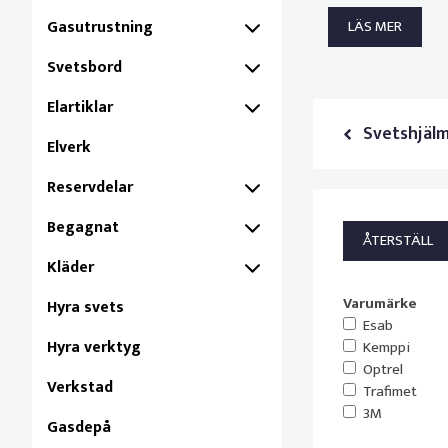
Gasutrustning
LÄS MER
Svetsbord
Elartiklar
Svetshjäl
Elverk
Reservdelar
Begagnat
Kläder
Varumärke
Hyra svets
Esab
Hyra verktyg
Kemppi
Optrel
Verkstad
Trafimet
3M
Gasdepå