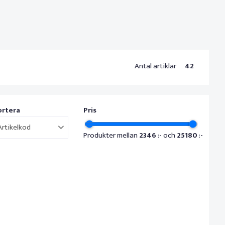
Antal artiklar
42
ortera
Pris
Artikelkod
Produkter mellan
2346
:- och
25180
:-