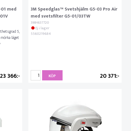
-01 med
3M Speedglas™ Svetshjälm G5-03 Pro Air
-01V
med svetsfilter G5-01/03TW
3MH637720
Ej i lager
thetsgrad 5,
5560219684
t mörka läget
v
23 366
20 371
KÖP