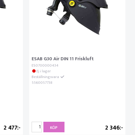
ESAB G30 Air DIN 11 Friskluft
ES0700000434
Ej i lager
Beställningsvara
5560057738
2 477
2 346
KÖP