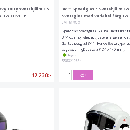
avy-Duty svetshjälm G5-
3M™ Speedglas™ Svetshjälm G5
s, G5-01VC, 6111
Svetsglas med variabel färg G5
3MH617830
Speedglas Svetsglas G5-01VC: inställbar tä
8-14 och möjlighet att justera färgerna i de
(för täthetsgrad 8-14). För de flesta typer a
bågsvetsningDet stora (104 x 170 mm),
I lager
5560219684
12 230
KÖP