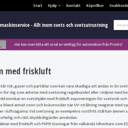
Säkerhet & Cookies
Start
Hjälp
Kontakt
Köpvillkor
Snabbord
L
maskinservice - Allt inom svets och svetsutrustning
Här kan man hitta ett urval av verktyg för automation från ProArc!
Nyhet! MinarcMig 190 Auto och MinarcMig 220 Auto från Kemppi!
Nyhet! Lägesställare, rullbockar och längdsvets från ProArc!
Klicka här för att se alla våra nuvarande kampanjer!
Nyhet! Tig-svets Minarc T 223 AC/DC från Kemppi!
Nyhet! Tig-svets från Esab, Rogue ET 230iP AC/DC!
Nyhet! Nya PAPR-enheten från ESAB EPR-X1.1!
m med friskluft
Gl
år rök, gaser och partiklar som kan vara skadliga att andas in. En svets
 för dig som arbetar med svetsning regelbundet eller i miljöer med 
dd minskar en svetshjälm med friskluft exponeringen för svetsrök och f
as bland annat ozon och kväveoxider när UV-strålning reagerar med syre
er i luftvägarna. Vid svetsning av exempelvis rostfritt stål kan ämnen 
ofarlig och rätt skyddsåtgärder användas.
jälmar med friskluft och PAPR-lösningar från välkända tillverkare som E