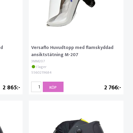
ed
Versaflo Huvudtopp med flamskyddad
ansiktstätning M-207
3MM207
I lager
5560219684
2 865
2 766
KÖP