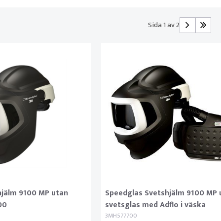
Sida 1 av 2
hjälm 9100 MP utan
Speedglas Svetshjälm 9100 MP 
00
svetsglas med Adflo i väska
3MH577700