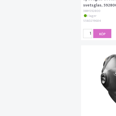
svetsglas, 59280
3MH592800
I lager
5560219684
KÖP