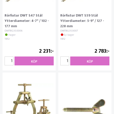
Rörfixtur DWT S47 Stål
Rörfixtur DWT S59 Stål
Ytterdiameter: 4-7" / 102 -
Ytterdiameter: 5-9" / 127 -
177 mm
228 mm
DWTRG350006
DWTRG350007
I lager
Ej i lager
1912
1912
2 231
2 783
KÖP
KÖP