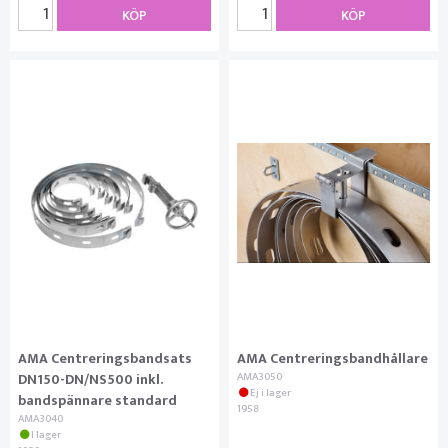
KÖP
KÖP
AMA Centreringsbandsats
AMA Centreringsbandhållare
DN150-DN/NS500 inkl.
AMA3050
Ej i lager
bandspännare standard
1958
AMA3040
I lager