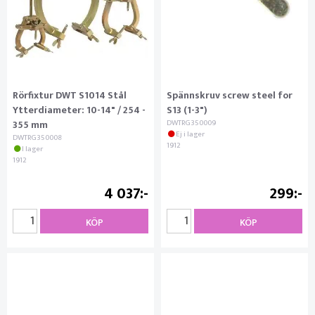
Rörfixtur DWT S1014 Stål
Spännskruv screw steel for
Ytterdiameter: 10-14" / 254 -
S13 (1-3")
355 mm
DWTRG350009
Ej i lager
DWTRG350008
1912
I lager
1912
4 037
299
KÖP
KÖP