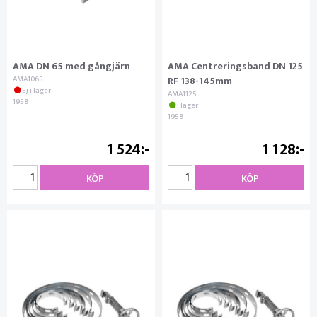
AMA DN 65 med gångjärn
AMA Centreringsband DN 125
AMA1065
RF 138-145mm
Ej i lager
AMA1125
1958
I lager
1958
1 524
1 128
KÖP
KÖP