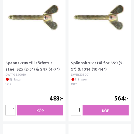
Spännskruv till rörfixtur
Spännskruv stål for S59 (5-
steel S25 (2-5") & S47 (4-7")
9") & 1014 (10-14")
DWTRG350010
DWTRG350011
Ej i lager
Ej i lager
1912
1912
483
564
KÖP
KÖP