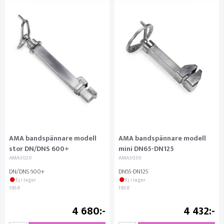
AMA bandspännare modell
AMA bandspännare modell
stor DN/DNS 600+
mini DN65-DN125
AMA3020
AMA3030
DN/DNS 600+
DN65-DN125
Ej i lager
Ej i lager
1958
1958
4 680
4 432