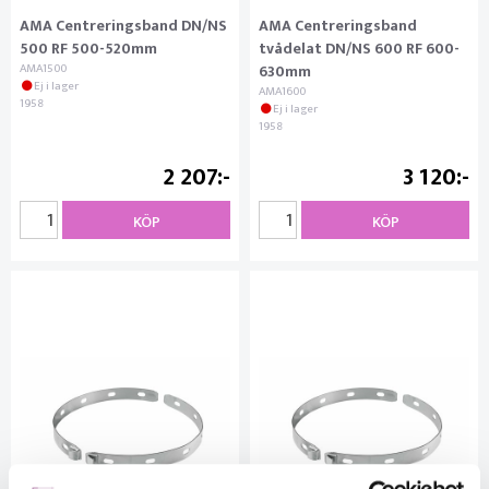
AMA Centreringsband DN/NS
AMA Centreringsband
500 RF 500-520mm
tvådelat DN/NS 600 RF 600-
AMA1500
630mm
Ej i lager
AMA1600
1958
Ej i lager
1958
2 207
3 120
KÖP
KÖP