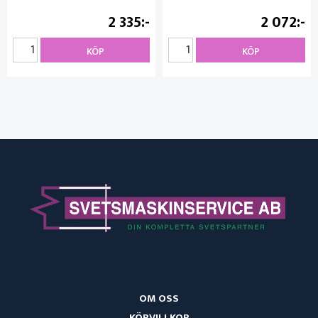
2 335
2 072
KÖP
KÖP
OM OSS
KÖPVILLKOR