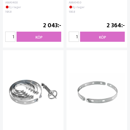
AMA1400
AMA1450
Ej i lager
Ej i lager
1958
1958
2 043
2 364
KÖP
KÖP