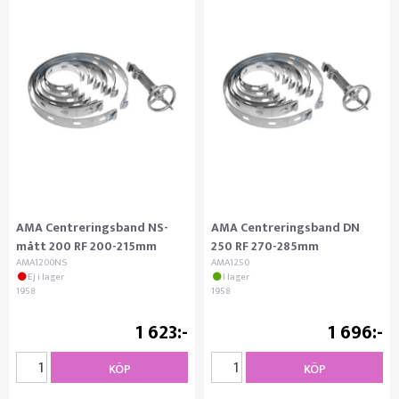
AMA Centreringsband NS-
AMA Centreringsband DN
mått 200 RF 200-215mm
250 RF 270-285mm
AMA1200NS
AMA1250
Ej i lager
I lager
1958
1958
1 623
1 696
KÖP
KÖP