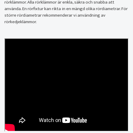
rörklämmor. Alla rörklämmor är enkla, säkra och snabba att
använda. En rörfixtur kan rikta in en mängd olika rördiametrar. För
större rördiametrar rekommenderar vi användning av
rörkedjeklämmor.