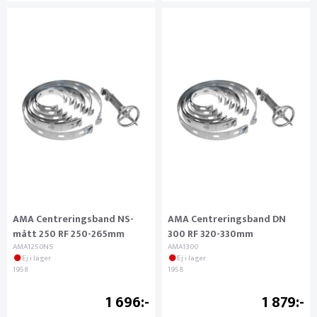
AMA Centreringsband NS-
AMA Centreringsband DN
mått 250 RF 250-265mm
300 RF 320-330mm
AMA1250NS
AMA1300
Ej i lager
Ej i lager
1958
1958
1 696
1 879