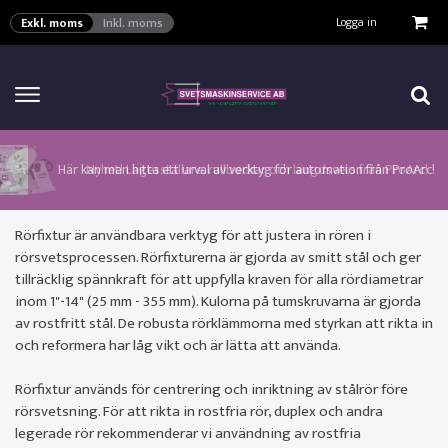
VISA VARUKORGEN
TILL KASSAN
Logga in
Exkl. moms
Inkl. moms
Här kan man hitta ett urval av verktyg för automation från ProArc!
Nyhet! MinarcMig 190 Auto och MinarcMig 220 Auto från Kemppi!
Klicka här för att se alla våra nuvarande kampanjer!
Nyhet! Lägesställare, rullbockar och längdsvets från ProArc!
Nyhet! Tig-svets Minarc T 223 AC/DC från Kemppi!
Nyhet! Tig-svets från Esab, Rogue ET 230iP AC/DC!
Nyhet! Nya PAPR-enheten från ESAB EPR-X1.1!
Rörfixtur är användbara verktyg för att justera in rören i
rörsvetsprocessen. Rörfixturerna är gjorda av smitt stål och ger
tillräcklig spännkraft för att uppfylla kraven för alla rördiametrar
inom 1"-14" (25 mm - 355 mm). Kulorna på tumskruvarna är gjorda
av rostfritt stål. De robusta rörklämmorna med styrkan att rikta in
och reformera har låg vikt och är lätta att använda.
Rörfixtur används för centrering och inriktning av stålrör före
rörsvetsning. För att rikta in rostfria rör, duplex och andra
legerade rör rekommenderar vi användning av rostfria