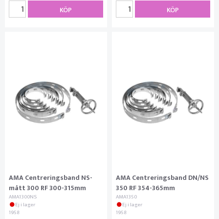
KÖP
KÖP
AMA Centreringsband NS-
AMA Centreringsband DN/NS
mått 300 RF 300-315mm
350 RF 354-365mm
AMA1300NS
AMA1350
Ej i lager
Ej i lager
1958
1958