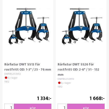
Rörfixtur DWT SS13 för
Rörfixtur DWT SS26 för
rostfritt OD: 1-3" / 25 - 76 mm
rostfritt OD: 2-6" / 51 - 152
DWTRG350012
mm
Ej i lager
DWTRG350013
1912
Ej i lager
1912
1 334
1 668
KÖP
KÖP