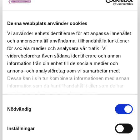
Denna webbplats använder cookies
AMA Centreringsband
AMA Centreringsband
Vi använder enhetsidentifierare för att anpassa innehållet
tvådelat DN/NS 700 RF 700-
tvådelat DN/NS 800 RF 800-
och annonserna till användarna, tillhandahålla funktioner
730mm
830mm
för sociala medier och analysera vår trafik. Vi
AMA1700
AMA1800
Ej i lager
Ej i lager
vidarebefordrar även sådana identifierare och annan
1958
1958
information från din enhet till de sociala medier och
annons- och analysföretag som vi samarbetar med.
3 936
4 236
Dessa kan i sin tur kombinera informationen med annan
information som du har tillhandahållit eller som de har
KÖP
KÖP
samlat in när du har använt deras tjänster.
Samtyckesval
Nödvändig
Inställningar