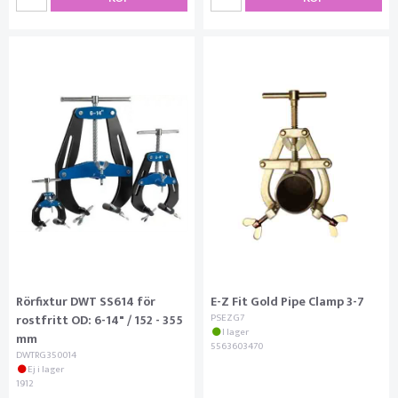
Rörfixtur DWT SS614 för
E-Z Fit Gold Pipe Clamp 3-7
rostfritt OD: 6-14" / 152 - 355
PSEZG7
I lager
mm
5563603470
DWTRG350014
Ej i lager
1912