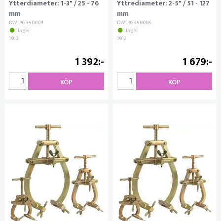
Ytterdiameter: 1-3" / 25 - 76
Yttrediameter: 2-5" / 51 - 127
mm
mm
DWTRG350004
DWTRG350005
I lager
I lager
1912
1912
1 392
1 679
KÖP
KÖP