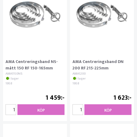
AMA Centreringsband NS-
AMA Centreringsband DN
mått 150 RF 150-165mm
200 RF 215-225mm
AMA1150NS
AMA1200
I lager
I lager
1958
1958
1 459
1 623
KÖP
KÖP