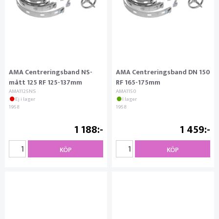
AMA Centreringsband NS-
AMA Centreringsband DN 150
mått 125 RF 125-137mm
RF 165-175mm
AMA1125NS
AMA1150
Ej i lager
I lager
1958
1958
1 188
1 459
KÖP
KÖP