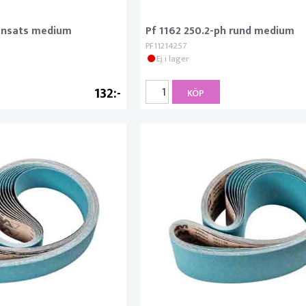
 ansats medium
Pf 1162 250.2-ph rund medium
PF11214257
Ej i lager
132
KÖP