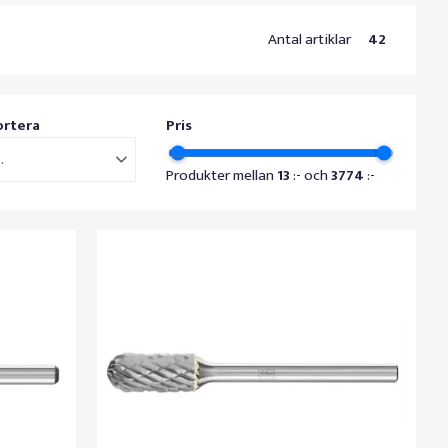
Antal artiklar
42
ortera
Pris
..
Produkter mellan
13
:- och
3774
:-