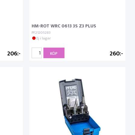
HM-ROT WRC 0613 3S Z3 PLUS
PF21205283
Ej i lager
206
260
KÖP