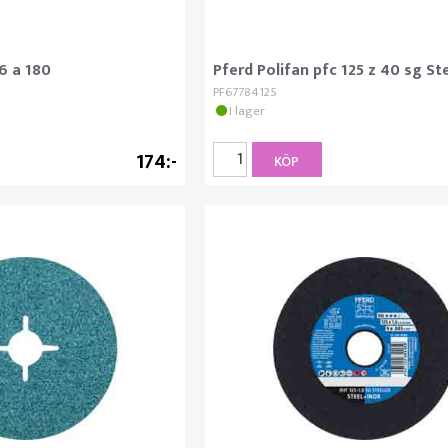
6 a 180
Pferd Polifan pfc 125 z 40 sg St
PF67784125
I lager
174
KÖP