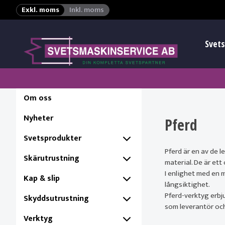
Exkl. moms
Inkl. moms
Svets
Om oss
Nyheter
Pferd
Svetsprodukter
Pferd är en av de 
Skärutrustning
material. De är ett
I enlighet med en 
Kap & slip
långsiktighet.
Pferd-verktyg erbj
Skyddsutrustning
som leverantör och
Verktyg