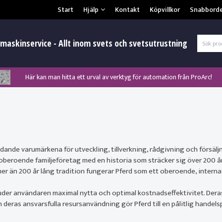
Säkerhet & Cookies
Start
Hjälp
Kontakt
Köpvillkor
Snabbord
L
maskinservice - Allt inom svets och svetsutrustning
Här kan man hitta ett urval av verktyg för automation från ProArc!
Nyhet! MinarcMig 190 Auto och MinarcMig 220 Auto från Kemppi!
Nyhet! Lägesställare, rullbockar och längdsvets från ProArc!
Klicka här för att se alla våra nuvarande kampanjer!
Nyhet! Tig-svets Minarc T 223 AC/DC från Kemppi!
Nyhet! Tig-svets från Esab, Rogue ET 230iP AC/DC!
Nyhet! Nya PAPR-enheten från ESAB EPR-X1.1!
Gl
ledande varumärkena för utveckling, tillverkning, rådgivning och försä
 oberoende familjeföretag med en historia som sträcker sig över 200 år t
mer än 200 år lång tradition fungerar Pferd som ett oberoende, interna
uder användaren maximal nytta och optimal kostnadseffektivitet. Der
 deras ansvarsfulla resursanvändning gör Pferd till en pålitlig handels