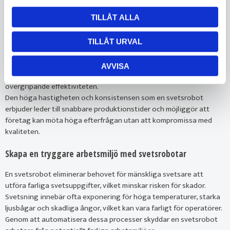
Automatisering av svetsprocessen med en svetsrobot minskar
TILLÅT ALLA
cykeltider och ökar genomströmningen i produktionslinjer. En
svetsrobot kan arbeta kontinuerligt utan pauser, vilket innebär att
TILLÅT URVAL
produktionen kan fortsätta dygnet runt om det behövs. Dessutom
kan en svetsrobot programmeras för att snabbt växla mellan olika
AVVISA
uppgifter, vilket minskar stilleståndstiden och förbättrar den
övergripande effektiviteten.
Den höga hastigheten och konsistensen som en svetsrobot
erbjuder leder till snabbare produktionstider och möjliggör att
företag kan möta höga efterfrågan utan att kompromissa med
kvaliteten.
Skapa en tryggare arbetsmiljö med svetsrobotar
En svetsrobot eliminerar behovet för mänskliga svetsare att
utföra farliga svetsuppgifter, vilket minskar risken för skador.
Svetsning innebär ofta exponering för höga temperaturer, starka
ljusbågar och skadliga ångor, vilket kan vara farligt för operatörer.
Genom att automatisera dessa processer skyddar en svetsrobot