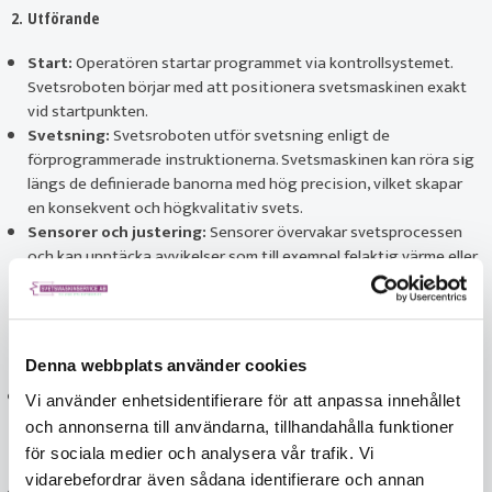
2. Utförande
Start:
Operatören startar programmet via kontrollsystemet.
Svetsroboten börjar med att positionera svetsmaskinen exakt
vid startpunkten.
Svetsning:
Svetsroboten utför svetsning enligt de
förprogrammerade instruktionerna. Svetsmaskinen kan röra sig
längs de definierade banorna med hög precision, vilket skapar
en konsekvent och högkvalitativ svets.
Sensorer och justering:
Sensorer övervakar svetsprocessen
och kan upptäcka avvikelser som till exempel felaktig värme eller
rörelse. Kontrollenheten justerar omedelbart svetsparametrarna
och robotrörelserna för att kompensera för eventuella fel.
3. Efterbearbetning
Denna webbplats använder cookies
Kylning och inspektion:
Efter svetsning tillåts arbetsstycket
Vi använder enhetsidentifierare för att anpassa innehållet
att svalna. Det finns även möjlighet att ha sensorer eller externa
och annonserna till användarna, tillhandahålla funktioner
inspektionssystem som kan användas för att kontrollera
för sociala medier och analysera vår trafik. Vi
kvaliteten på svetsen.
vidarebefordrar även sådana identifierare och annan