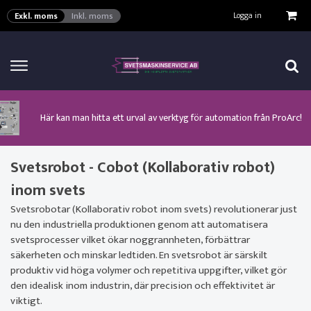
VISA VARUKORGEN
TILL KASSAN
Logga in
Exkl. moms
Inkl. moms
Här kan man hitta ett urval av verktyg för automation från ProArc!
Nyhet! MinarcMig 190 Auto och MinarcMig 220 Auto från Kemppi!
Klicka här för att se alla våra nuvarande kampanjer!
Nyhet! Lägesställare, rullbockar och längdsvets från ProArc!
Nyhet! Tig-svets Minarc T 223 AC/DC från Kemppi!
Nyhet! Tig-svets från Esab, Rogue ET 230iP AC/DC!
Nyhet! Nya PAPR-enheten från ESAB EPR-X1.1!
Svetsrobot - Cobot (Kollaborativ robot)
inom svets
Svetsrobotar (Kollaborativ robot inom svets) revolutionerar just
nu den industriella produktionen genom att automatisera
svetsprocesser vilket ökar noggrannheten, förbättrar
säkerheten och minskar ledtiden. En svetsrobot är särskilt
produktiv vid höga volymer och repetitiva uppgifter, vilket gör
den idealisk inom industrin, där precision och effektivitet är
viktigt.