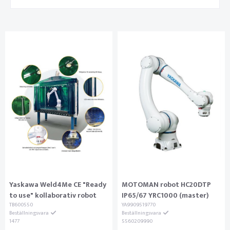
Yaskawa Weld4Me CE "Ready
MOTOMAN robot HC20DTP
to use" kollaborativ robot
IP65/67 YRC1000 (master)
TB600550
YA9909519770
Beställningsvara
Beställningsvara
1477
5560209990