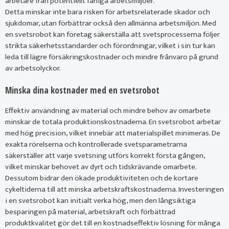
arbetare från potentiellt farliga arbetsmiljöer.
Detta minskar inte bara risken för arbetsrelaterade skador och
sjukdomar, utan förbättrar också den allmänna arbetsmiljön. Med
en svetsrobot kan företag säkerställa att svetsprocesserna följer
strikta säkerhetsstandarder och förordningar, vilket i sin tur kan
leda till lägre försäkringskostnader och mindre frånvaro på grund
av arbetsolyckor.
Minska dina kostnader med en svetsrobot
Effektiv användning av material och mindre behov av omarbete
minskar de totala produktionskostnaderna. En svetsrobot arbetar
med hög precision, vilket innebär att materialspillet minimeras. De
exakta rörelserna och kontrollerade svetsparametrarna
säkerställer att varje svetsning utförs korrekt första gången,
vilket minskar behovet av dyrt och tidskrävande omarbete.
Dessutom bidrar den ökade produktiviteten och de kortare
cykeltiderna till att minska arbetskraftskostnaderna. Investeringen
i en svetsrobot kan initialt verka hög, men den långsiktiga
besparingen på material, arbetskraft och förbättrad
produktkvalitet gör det till en kostnadseffektiv lösning för många