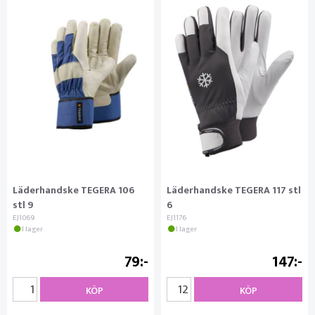
Läderhandske TEGERA 106
Läderhandske TEGERA 117 stl
stl 9
6
EJ1069
EJ1176
I lager
I lager
79
147
KÖP
KÖP