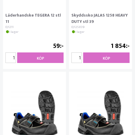
Läderhandske TEGERA 12 stl
Skyddssko JALAS 1258 HEAVY
11
DUTY stl 39
EJ1211
EJ125839
I lager
I lager
59
1 854
KÖP
KÖP