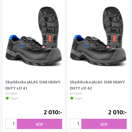
Skyddssko JALAS 1268 HEAVY
Skyddssko JALAS 1268 HEAVY
DUTY stl 41
DUTY stl 42
EJ126841
EJ126842
I lager
I lager
2 010
2 010
KÖP
KÖP