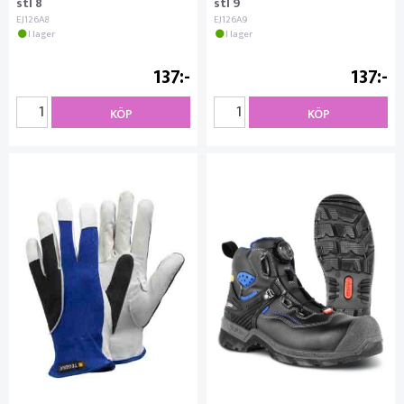
stl 8
stl 9
EJ126A8
EJ126A9
I lager
I lager
137
137
KÖP
KÖP