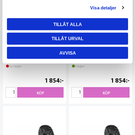
Visa detaljer
TILLÅT ALLA
TILLÅT URVAL
Skyddssko JALAS 1258 HEAVY
Skyddssko JALAS 1258 HEAVY
AVVISA
DUTY stl 44
DUTY stl 45
EJ125844
EJ125845
Ej i lager
I lager
1 854
1 854
KÖP
KÖP