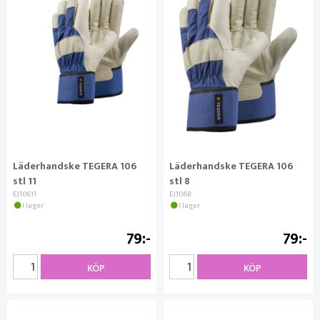
Läderhandske TEGERA 106
Läderhandske TEGERA 106
stl 11
stl 8
EJ10611
EJ1068
I lager
I lager
79
79
KÖP
KÖP