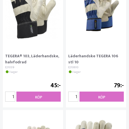
TEGERA® 103, Läderhandske,
Läderhandske TEGERA 106
halvfodrad
stl 10
EJ1039
EJ10610
I lager
I lager
45
79
KÖP
KÖP