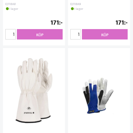
EJ118A8
EJ118A9
I lager
I lager
171
171
KÖP
KÖP