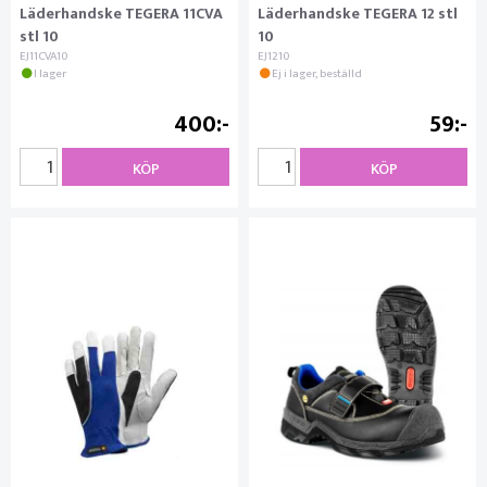
Läderhandske TEGERA 11CVA
Läderhandske TEGERA 12 stl
stl 10
10
EJ11CVA10
EJ1210
I lager
Ej i lager, beställd
400
59
KÖP
KÖP