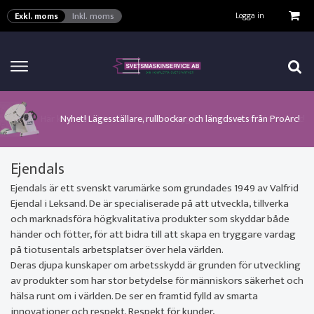
VISA VARUKORGEN
TILL KASSAN
Logga in
Exkl. moms
Inkl. moms
Här kan man hitta ett urval av verktyg för automation från ProArc!
Nyhet! MinarcMig 190 Auto och MinarcMig 220 Auto från Kemppi!
Klicka här för att se alla våra nuvarande kampanjer!
Nyhet! Lägesställare, rullbockar och längdsvets från ProArc!
Nyhet! Tig-svets Minarc T 223 AC/DC från Kemppi!
Nyhet! Tig-svets från Esab, Rogue ET 230iP AC/DC!
Nyhet! Nya PAPR-enheten från ESAB EPR-X1.1!
Ejendals
Ejendals är ett svenskt varumärke som grundades 1949 av Valfrid
Ejendal i Leksand. De är specialiserade på att utveckla, tillverka
och marknadsföra högkvalitativa produkter som skyddar både
händer och fötter, för att bidra till att skapa en tryggare vardag
på tiotusentals arbetsplatser över hela världen.
Deras djupa kunskaper om arbetsskydd är grunden för utveckling
av produkter som har stor betydelse för människors säkerhet och
hälsa runt om i världen. De ser en framtid fylld av smarta
innovationer och respekt. Respekt för kunder,