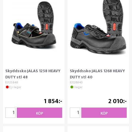
Skyddssko JALAS 1258 HEAVY
Skyddssko JALAS 1268 HEAVY
DUTY stl 48
DUTY stl 40
EJ125848
EJ126840
Ej i lager
I lager
1 854
2 010
KÖP
KÖP