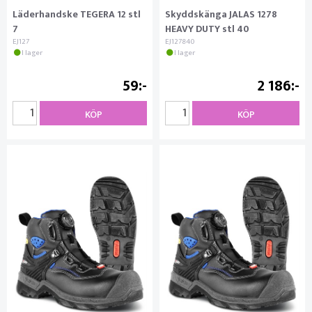
Läderhandske TEGERA 12 stl
Skyddskänga JALAS 1278
7
HEAVY DUTY stl 40
EJ127
EJ127840
I lager
I lager
59
2 186
KÖP
KÖP