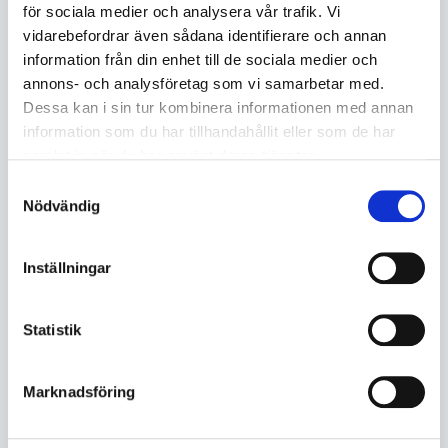
för sociala medier och analysera vår trafik. Vi
vidarebefordrar även sådana identifierare och annan
information från din enhet till de sociala medier och
annons- och analysföretag som vi samarbetar med.
Dessa kan i sin tur kombinera informationen med annan
Skyddssko JALAS 1258 HEAVY
Skyddssko JALAS 1258 HEAVY
information som du har tillhandahållit eller som de har
DUTY stl 42
DUTY stl 43
samlat in när du har använt deras tjänster.
EJ125842
EJ125843
I lager
I lager
Samtyckesval
Nödvändig
1 854
1 854
KÖP
KÖP
Inställningar
Statistik
Marknadsföring