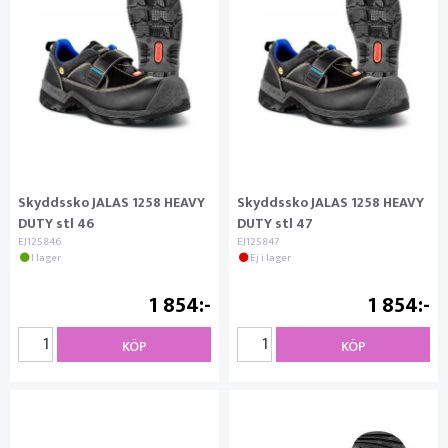
Skyddssko JALAS 1258 HEAVY
Skyddssko JALAS 1258 HEAVY
DUTY stl 46
DUTY stl 47
EJ125846
EJ125847
I lager
Ej i lager
1 854
1 854
KÖP
KÖP