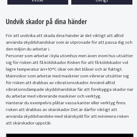
Vinter
Övrigt
Undvik skador på dina händer
För att undvika att skada dina händer är det viktigt att alltid
använda skyddshandskar som är utprovade för att passa dig och
den miljön du arbetar i.
Personer som arbetar i kyla utomhus men även inom hus utsätter
sig för risken att få köldskador. Risken för att få köldskador vid
lägre temperatur än+10°C ökar om det blåser och är fuktigt.
Människor som arbetar med maskiner som vibrerar utsätter sig
för risken att drabbas av vibrationsskador. Använd alltid
vibrationsdämpade skyddshandskar fär att förebygga skador när
du arbetar med vibrerande maskiner och verktyg.
Hanterar du exempelvis plåtar vassa kanter eller verktyg finns
risken att drabbas av skärskador. Det är därför viktigt att
använda skyddshandske med skärskydd för att minimera risken
att skärskador uppstår.