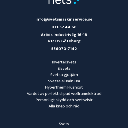
info@svetsmaskinservice.se
031-52 44 66
Aröds Industriväg 16-18
417 05 Göteborg
556070-7142
Invertersvets
Elsvets
Svetsa gjutjärn
Svetsa aluminium
Hypertherm Flushcut
Värdet av perfekt slipad wolframelektrod
Personligt skydd och svetsvisir
Alla knep och råd
Svets