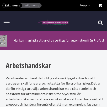
VISA VARUKORGEN
TILL KASSAN
Logga in
Exkl. moms
Inkl. moms
Här kan man hitta ett urval av verktyg för automation från ProArc!
Nyhet! MinarcMig 190 Auto och MinarcMig 220 Auto från Kemppi!
Klicka här för att se alla våra nuvarande kampanjer!
Nyhet! Lägesställare, rullbockar och längdsvets från ProArc!
Nyhet! Tig-svets Minarc T 223 AC/DC från Kemppi!
Nyhet! Tig-svets från Esab, Rogue ET 230iP AC/DC!
Nyhet! Nya PAPR-enheten från ESAB EPR-X1.1!
Arbetshandskar
Våra händer är bland det viktigaste verktyget vi har för att
vardagen skall fungera. och utsatta för flera olika risker. Det är
därför viktigt att välja arbetshandskar med rätt storlek och
passform för att minimera risken för olycksfall. Är
arbetshandskarna för stora kan öka risken att man har svårt att
greppa och hantera föremål eller att man exempelvis fastnar i