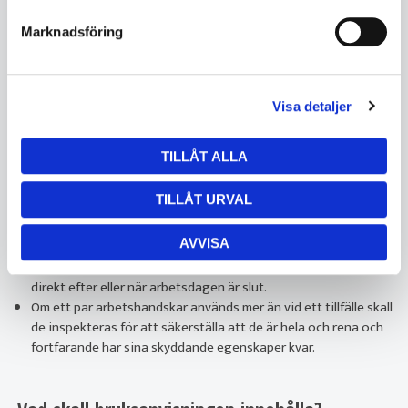
Marknadsföring
Visa detaljer
Hur tar jag hand om mina handskar på bästa
sätt?
TILLÅT ALLA
TILLÅT URVAL
Läs i bruksanvisningen om hur handskarna skall förvaras,
torkas, rengöras för att bibehålla sin skyddande förmåga.
AVVISA
Arbetshandskar skall vara rena inuti.
Har handskarna utsatts för farliga kemikalier bör de slängas
direkt efter eller när arbetsdagen är slut.
Om ett par arbetshandskar används mer än vid ett tillfälle skall
de inspekteras för att säkerställa att de är hela och rena och
fortfarande har sina skyddande egenskaper kvar.