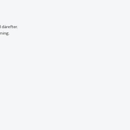
 därefter.
rning.