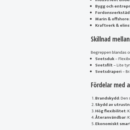
Bygg och entrep
Fordonsverkstäd
Marin & offshore
Kraftverk & elins
Skillnad mellan
Begreppen blandas oft
Svetsduk
– Flexib
Svetsfilt
– Lite ty
Svetsdraperi
– Br
Fördelar med a
Brandskydd
: Den 
Skydd av utrustn
Hög flexibilitet
: 
Återanvändbar
: 
Ekonomiskt smar