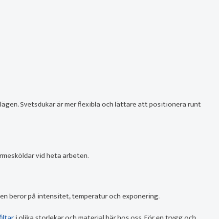
 lägen. Svetsdukar är mer flexibla och lättare att positionera runt
ärmesköldar vid heta arbeten.
en beror på intensitet, temperatur och exponering.
iltar
i olika storlekar och material här hos oss. För en trygg och