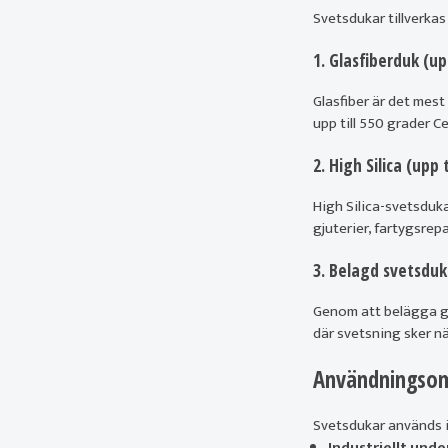
Svetsdukar tillverkas
1. Glasfiberduk (upp
Glasfiber är det mest
upp till 550 grader Ce
2. High Silica (upp t
High Silica-svetsduka
gjuterier, fartygsrep
3. Belagd svetsduk
Genom att belägga gla
där svetsning sker nä
Användningsom
Svetsdukar används i
Industriellt unde