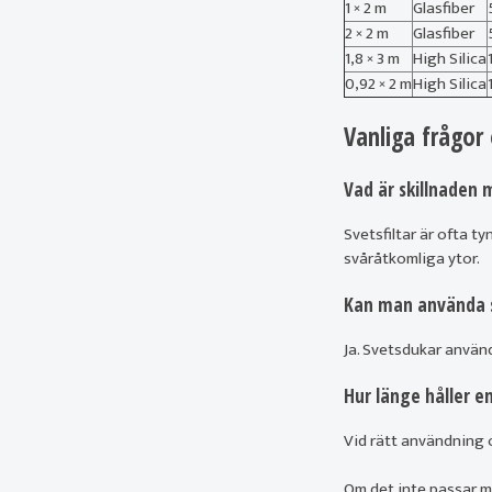
1 × 2 m
Glasfiber
2 × 2 m
Glasfiber
1,8 × 3 m
High Silica
0,92 × 2 m
High Silica
Vanliga frågor
Vad är skillnaden 
Svetsfiltar är ofta t
svåråtkomliga ytor.
Kan man använda s
Ja. Svetsdukar använd
Hur länge håller e
Vid rätt användning 
Om det inte passar m