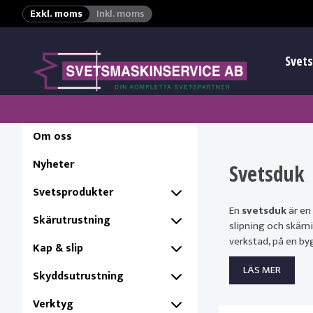
Exkl. moms
Inkl. moms
Svets
Om oss
Nyheter
Svetsduk
Svetsprodukter
En
svetsduk
är en
Skärutrustning
slipning och skärn
verkstad, på en by
Kap & slip
LÄS MER
Skyddsutrustning
Verktyg