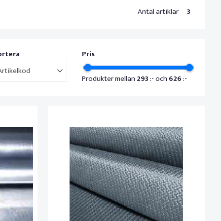
Antal artiklar
3
ortera
Pris
Artikelkod
Produkter mellan
293
:- och
626
:-