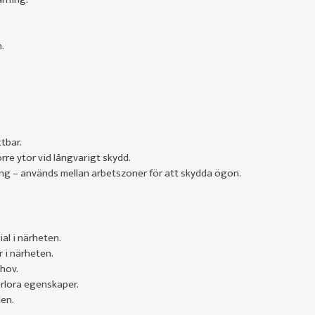
.
tbar.
rre ytor vid långvarigt skydd.
ng – används mellan arbetszoner för att skydda ögon.
al i närheten.
r i närheten.
hov.
örlora egenskaper.
den.