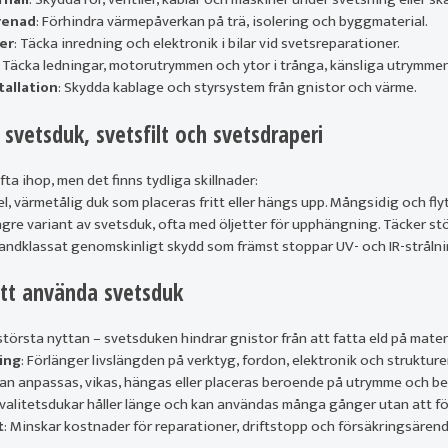
renad
: Förhindra värmepåverkan på trä, isolering och byggmaterial.
er
: Täcka inredning och elektronik i bilar vid svetsreparationer.
: Täcka ledningar, motorutrymmen och ytor i trånga, känsliga utrymmen
tallation
: Skydda kablage och styrsystem från gnistor och värme.
 svetsduk, svetsfilt och svetsdraperi
a ihop, men det finns tydliga skillnader:
el, värmetålig duk som placeras fritt eller hängs upp. Mångsidig och flyt
ngre variant av svetsduk, ofta med öljetter för upphängning. Täcker stö
andklassat genomskinligt skydd som främst stoppar UV- och IR-strålni
tt använda svetsduk
största nyttan – svetsduken hindrar gnistor från att fatta eld på materi
ing
: Förlänger livslängden på verktyg, fordon, elektronik och strukture
Kan anpassas, vikas, hängas eller placeras beroende på utrymme och be
Kvalitetsdukar håller länge och kan användas många gånger utan att f
t
: Minskar kostnader för reparationer, driftstopp och försäkringsären