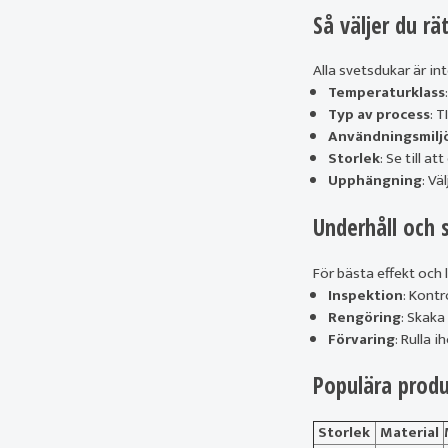
Så väljer du rä
Alla svetsdukar är int
Temperaturklass
Typ av process
: 
Användningsmilj
Storlek
: Se till a
Upphängning
: Vä
Underhåll och 
För bästa effekt och 
Inspektion
: Kontr
Rengöring
: Skaka
Förvaring
: Rulla 
Populära produ
Storlek
Material