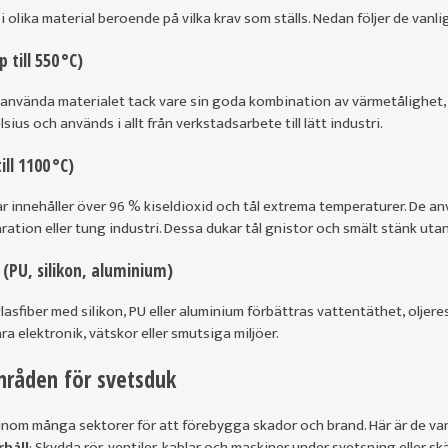
 i olika material beroende på vilka krav som ställs. Nedan följer de vanl
 till 550 °C)
 använda materialet tack vare sin goda kombination av värmetålighet, f
lsius och används i allt från verkstadsarbete till lätt industri.
ill 1100 °C)
r innehåller över 96 % kiseldioxid och tål extrema temperaturer. De anv
aration eller tung industri. Dessa dukar tål gnistor och smält stänk utan
 (PU, silikon, aluminium)
sfiber med silikon, PU eller aluminium förbättras vattentäthet, oljer
ra elektronik, vätskor eller smutsiga miljöer.
råden för svetsduk
nom många sektorer för att förebygga skador och brand. Här är de van
rhåll
: Skydda rör, ventiler, kablar och maskiner under svetsning eller sk