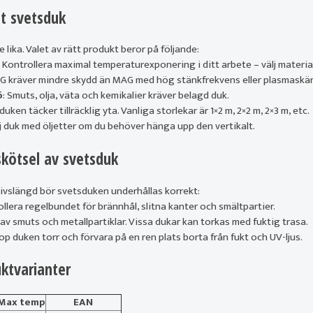
tt svetsduk
e lika. Valet av rätt produkt beror på följande:
: Kontrollera maximal temperaturexponering i ditt arbete – välj material
TIG kräver mindre skydd än MAG med hög stänkfrekvens eller plasmaskä
ö
: Smuts, olja, väta och kemikalier kräver belagd duk.
tt duken täcker tillräcklig yta. Vanliga storlekar är 1×2 m, 2×2 m, 2×3 m, etc.
lj duk med öljetter om du behöver hänga upp den vertikalt.
skötsel av svetsduk
livslängd bör svetsduken underhållas korrekt:
ollera regelbundet för brännhål, slitna kanter och smältpartier.
 av smuts och metallpartiklar. Vissa dukar kan torkas med fuktig trasa.
ihop duken torr och förvara på en ren plats borta från fukt och UV-ljus.
ktvarianter
Max temp
EAN