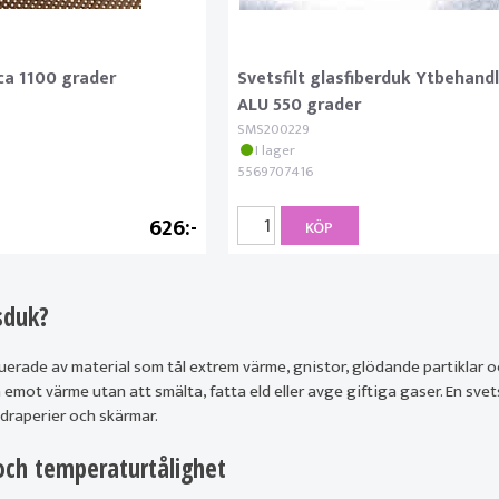
ica 1100 grader
Svetsfilt glasfiberduk Ytbehan
ALU 550 grader
SMS200229
I lager
5569707416
626
KÖP
sduk?
rade av material som tål extrem värme, gnistor, glödande partiklar och sm
tå emot värme utan att smälta, fatta eld eller avge giftiga gaser. En sve
tsdraperier och skärmar.
och temperaturtålighet