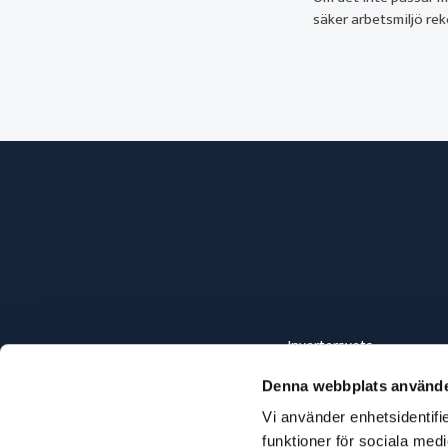
säker arbetsmiljö re
Invertersvets
Elsvets
Denna webbplats använde
Svetsa gjutjärn
Svetsa aluminium
Vi använder enhetsidentifie
Hypertherm Flushcut
funktioner för sociala medi