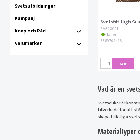
Svetsutbildningar
Kampanj
Svetsfilt High Sil
SMS200211
Knep och Råd
I lager
5569707416
Varumärken
KÖP
Vad är en svet
Svetsdukar är konstrue
tillverkade för att s
skapa tillfälliga sve
Materialtyper 