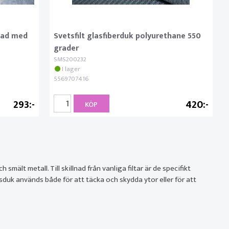
dlad med
Svetsfilt glasfiberduk polyurethane 550
grader
SMS200232
I lager
5569707416
293
420
KÖP
ält metall. Till skillnad från vanliga filtar är de specifikt
tsduk används både för att täcka och skydda ytor eller för att