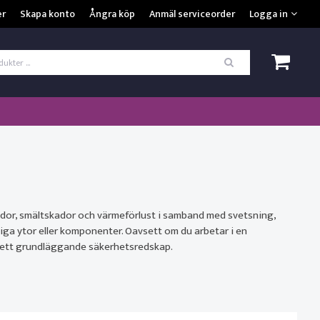
VISA VARUKORGEN
TILL KASSAN
er
Skapa konto
Ångra köp
Anmäl serviceorder
Logga in
ogga in
*
Användarnamn
*
Lösenord
Kom ihåg mig
ömt ditt lösenord?
ador, smältskador och värmeförlust i samband med svetsning,
iga ytor eller komponenter. Oavsett om du arbetar i en
SKAPA NYTT KONTO
k ett grundläggande säkerhetsredskap.