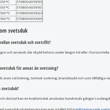
550 °C
5708004059103
550 °C
5708004059110
1100 °C
5708004059325
1100 °C
5708004059301
 om svetsduk
mellan svetsduk och svetsfilt?
yngre och används där skydd behövs under längre tid eller i horisontella
vetsduk för annat än svetsning?
s även vid lödning, termisk isolering, brandskydd och som tillfälliga v
n svetsduk?
och skötsel kan en kvalitetsduk användas hundratals gånger. Livslängd
ed svetsduk på metervara kan man istället hitta
måttanpassade svetsf