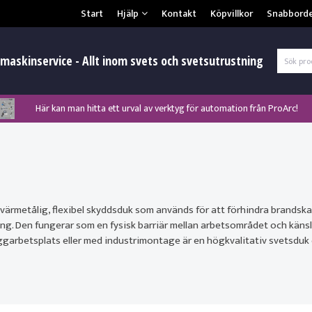
Säkerhet & Cookies
Start
Hjälp
Kontakt
Köpvillkor
Snabbord
L
maskinservice - Allt inom svets och svetsutrustning
Här kan man hitta ett urval av verktyg för automation från ProArc!
Nyhet! MinarcMig 190 Auto och MinarcMig 220 Auto från Kemppi!
Nyhet! Lägesställare, rullbockar och längdsvets från ProArc!
Klicka här för att se alla våra nuvarande kampanjer!
Nyhet! Tig-svets Minarc T 223 AC/DC från Kemppi!
Nyhet! Tig-svets från Esab, Rogue ET 230iP AC/DC!
Nyhet! Nya PAPR-enheten från ESAB EPR-X1.1!
Gl
 värmetålig, flexibel skyddsduk som används för att förhindra brandsk
ing. Den fungerar som en fysisk barriär mellan arbetsområdet och känsl
ggarbetsplats eller med industrimontage är en högkvalitativ svetsdu