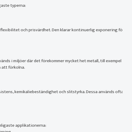
igaste typerna:
lexibilitet och prisvärdhet. Den klarar kontinuerlig exponering för
änds i miljöer där det förekommer mycket het metall, till exempel
 att förkolna.
esistens, kemikaliebeständighet och slitstyrka. Dessa används ofta
ligaste applikationerna:
ärning.