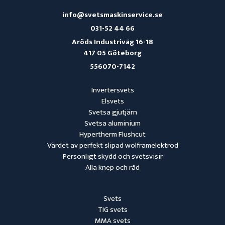
info@svetsmaskinservice.se
031-52 44 66
Aröds Industriväg 16-18
417 05 Göteborg
556070-7142
Invertersvets
Elsvets
Svetsa gjutjärn
Svetsa aluminium
Hypertherm Flushcut
Värdet av perfekt slipad wolframelektrod
Personligt skydd och svetsvisir
Alla knep och råd
Svets
TIG svets
MMA svets