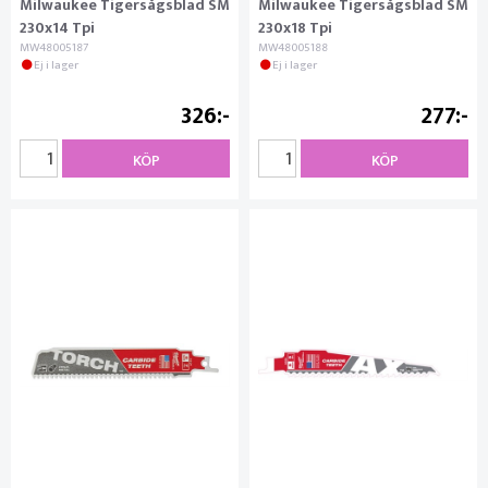
Milwaukee Tigersågsblad SM
Milwaukee Tigersågsblad SM
230x14 Tpi
230x18 Tpi
MW48005187
MW48005188
Ej i lager
Ej i lager
326
277
KÖP
KÖP