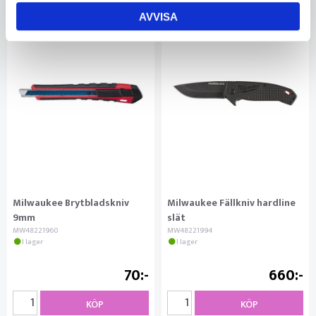
AVVISA
Milwaukee Brytbladskniv
Milwaukee Fällkniv hardline
9mm
slät
MW48221960
MW48221994
I lager
I lager
70
660
KÖP
KÖP