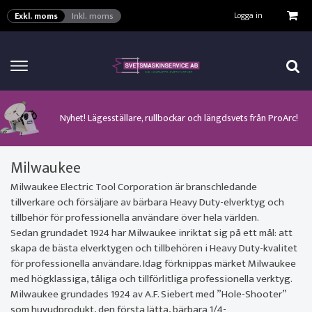
VISA VARUKORGEN
TILL KASSAN
Logga in
Exkl. moms
Inkl. moms
Här kan man hitta ett urval av verktyg för automation från ProArc!
Nyhet! MinarcMig 190 Auto och MinarcMig 220 Auto från Kemppi!
Klicka här för att se alla våra nuvarande kampanjer!
Nyhet! Lägesställare, rullbockar och längdsvets från ProArc!
Nyhet! Tig-svets Minarc T 223 AC/DC från Kemppi!
Nyhet! Tig-svets från Esab, Rogue ET 230iP AC/DC!
Nyhet! Nya PAPR-enheten från ESAB EPR-X1.1!
Milwaukee
Milwaukee Electric Tool Corporation är branschledande
tillverkare och försäljare av bärbara Heavy Duty-elverktyg och
tillbehör för professionella användare över hela världen.
Sedan grundadet 1924 har Milwaukee inriktat sig på ett mål: att
skapa de bästa elverktygen och tillbehören i Heavy Duty-kvalitet
för professionella användare. Idag förknippas märket Milwaukee
med högklassiga, tåliga och tillförlitliga professionella verktyg.
Milwaukee grundades 1924 av A.F. Siebert med ”Hole-Shooter”
som huvudprodukt, den första lätta, bärbara 1/4-