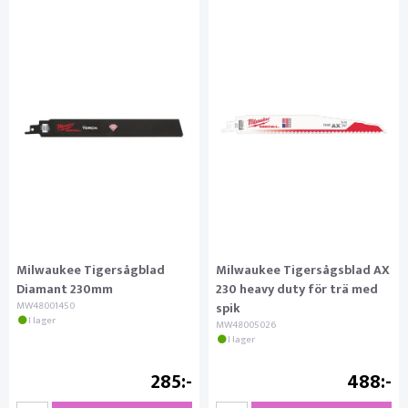
Milwaukee Tigersågblad
Milwaukee Tigersågsblad AX
Diamant 230mm
230 heavy duty för trä med
MW48001450
spik
I lager
MW48005026
I lager
285
488