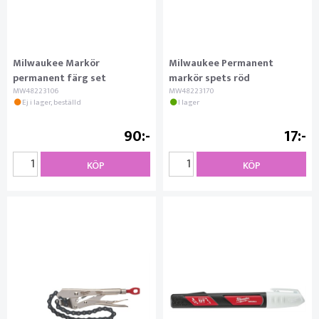
Milwaukee Markör
Milwaukee Permanent
permanent färg set
markör spets röd
MW48223106
MW48223170
Ej i lager, beställd
I lager
90
17
KÖP
KÖP