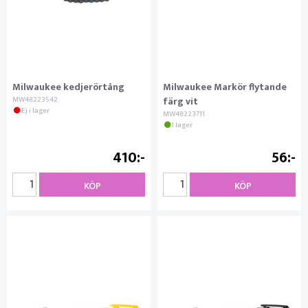
Milwaukee kedjerörtång
Milwaukee Markör flytande
MW48223542
färg vit
Ej i lager
MW48223711
I lager
410
56
KÖP
KÖP