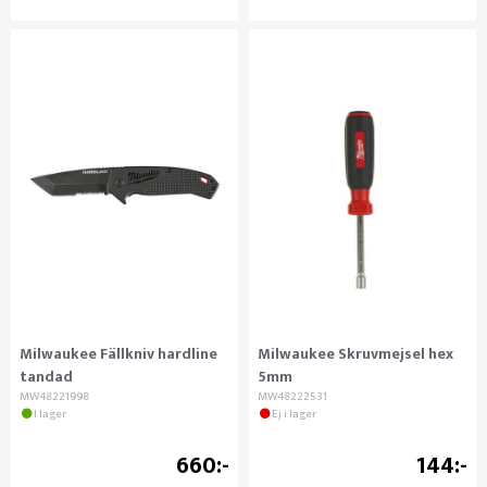
Milwaukee Fällkniv hardline
Milwaukee Skruvmejsel hex
tandad
5mm
MW48221998
MW48222531
I lager
Ej i lager
660
144