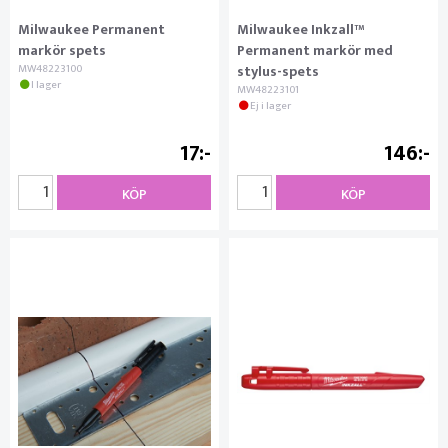
Milwaukee Permanent
Milwaukee Inkzall™
markör spets
Permanent markör med
MW48223100
stylus-spets
I lager
MW48223101
Ej i lager
17
146
KÖP
KÖP