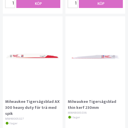
KÖP
KÖP
Milwaukee Tigersågsblad AX
Milwaukee Tigersågsblad
300 heavy duty för trä med
thin kerf 230mm
spik
MW48005036
I lager
MW48005027
I lager