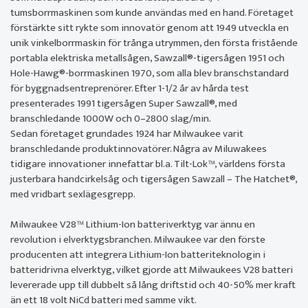
tumsborrmaskinen som kunde användas med en hand. Företaget
förstärkte sitt rykte som innovatör genom att 1949 utveckla en
unik vinkelborrmaskin för trånga utrymmen, den första fristående
portabla elektriska metallsågen, Sawzall®-tigersågen 1951 och
Hole-Hawg®-borrmaskinen 1970, som alla blev branschstandard
för byggnadsentreprenörer. Efter 1-1/2 år av hårda test
presenterades 1991 tigersågen Super Sawzall®, med
branschledande 1000W och 0–2800 slag/min.
Sedan företaget grundades 1924 har Milwaukee varit
branschledande produktinnovatörer. Några av Miluwakees
tidigare innovationer innefattar bl.a. Tilt-Lok™, världens första
justerbara handcirkelsåg och tigersågen Sawzall – The Hatchet®,
med vridbart sexlägesgrepp.
Milwaukee V28™ Lithium-Ion batteriverktyg var ännu en
revolution i elverktygsbranchen. Milwaukee var den förste
producenten att integrera Lithium-Ion batteriteknologin i
batteridrivna elverktyg, vilket gjorde att Milwaukees V28 batteri
levererade upp till dubbelt så lång driftstid och 40-50% mer kraft
än ett 18 volt NiCd batteri med samme vikt.