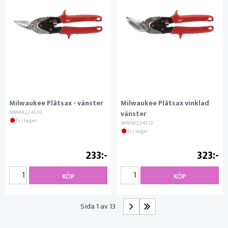
Milwaukee Plåtsax - vänster
Milwaukee Plåtsax vinklad
MW48224510
vänster
Ej i lager
MW48224512
Ej i lager
233
323
KÖP
KÖP
Sida 1 av 13