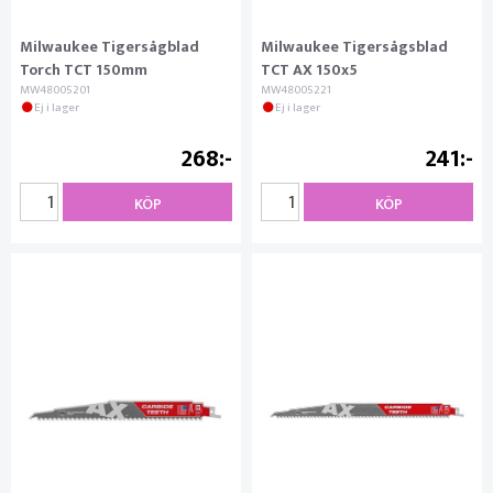
Milwaukee Tigersågblad
Milwaukee Tigersågsblad
Torch TCT 150mm
TCT AX 150x5
MW48005201
MW48005221
Ej i lager
Ej i lager
268
241
KÖP
KÖP