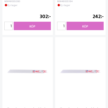
MW48005093
MW48005184
Ej i lager
Ej i lager
302
242
KÖP
KÖP