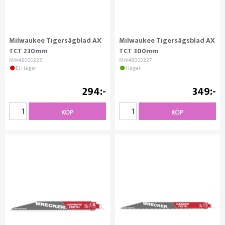
Milwaukee Tigersågblad AX
Milwaukee Tigersågsblad AX
TCT 230mm
TCT 300mm
MW48005226
MW48005227
Ej i lager
I lager
294
349
KÖP
KÖP