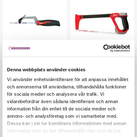
Denna webbplats använder cookies
Milwaukee Bågfil kompakt
Milwaukee Bågfil 300mm
MW48220012
MW48220050
Vi använder enhetsidentifierare för att anpassa innehållet
Ej i lager
Ej i lager
och annonserna till användarna, tillhandahålla funktioner
230
450
för sociala medier och analysera vår trafik. Vi
vidarebefordrar även sådana identifierare och annan
KÖP
KÖP
information från din enhet till de sociala medier och
annons- och analysföretag som vi samarbetar med.
Dessa kan i sin tur kombinera informationen med annan
information som du har tillhandahållit eller som de har