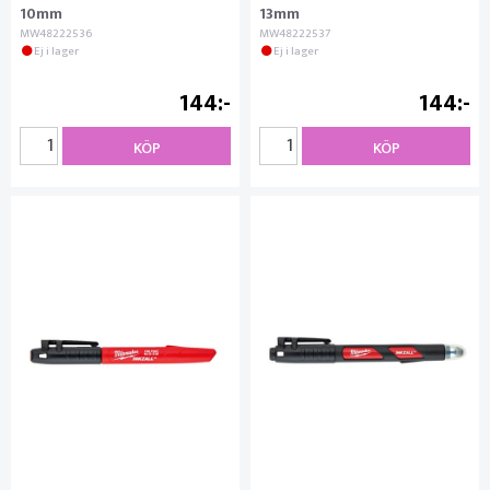
10mm
13mm
MW48222536
MW48222537
Ej i lager
Ej i lager
144
144
KÖP
KÖP