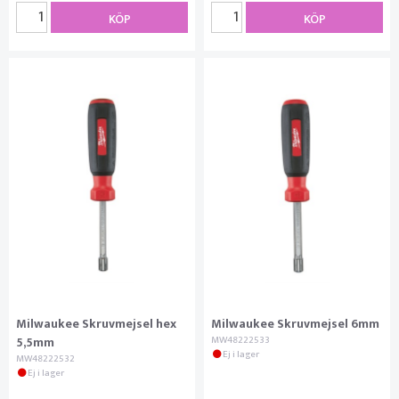
KÖP
KÖP
Milwaukee Skruvmejsel hex
Milwaukee Skruvmejsel 6mm
5,5mm
MW48222533
Ej i lager
MW48222532
Ej i lager