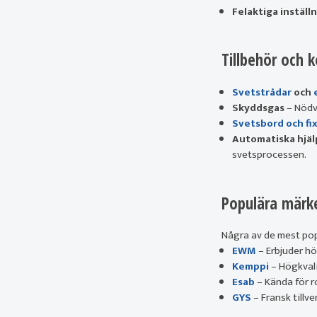
Felaktiga inställ
Tillbehör och 
Svetstrådar
och
Skyddsgas
– Nödv
Svetsbord och fi
Automatiska hjä
svetsprocessen.
Populära märk
Några av de mest po
EWM
– Erbjuder h
Kemppi
– Högkvali
Esab
– Kända för r
GYS
– Fransk tillv