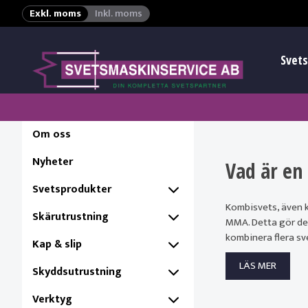
Exkl. moms
Inkl. moms
Svets
Om oss
Nyheter
Vad är en
Svetsprodukter
Kombisvets, även k
Skärutrustning
MMA. Detta gör den
kombinera flera sv
Kap & slip
LÄS MER
Skyddsutrustning
Verktyg