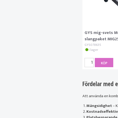
GYS mig-svets M
slangpaket MIG2
GYS078635
I lager
KÖP
Fördelar med 
Att använda en kombis
Mångsidighet
– K
Kostnadseffektiv
Platsbesparande