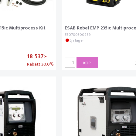
15ic Multiprocess Kit
ESAB Rebel EMP 235ic Multiproce
ES0700300989
Ej i lager
18 537
KÖP
Rabatt
30.0%