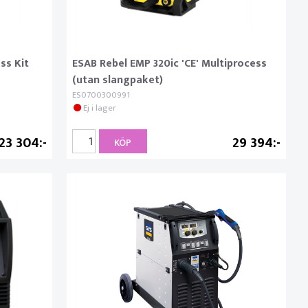
ss Kit
ESAB Rebel EMP 320ic 'CE' Multiprocess
(utan slangpaket)
ES0700300991
Ej i lager
23 304
29 394
KÖP