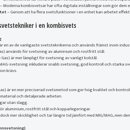
– Moderna kombisvetsar har ofta digitala inställningar som gör dem e
tet
– Genom att ha flera svetsfunktioner i en enhet kan arbetet effekt
 svetstekniker i en kombisvets
g
 en av de vanligaste svetsteknikerna och används främst inom industr
as) används för svetsning av aluminium och rostfritt stål.
Gas) är mer lämpligt för svetsning av vanligt kolstål.
AG-svetsning inkluderar snabb svetsning, god kontroll och starka sve
ion krävs.
Gas) är en mer preciserad svetsmetod som ger hög kvalitet och kontrol
material och detaljerade arbeten.
gar utan slagg.
ör aluminium, rostfritt stål och kopparlegeringar.
 dock mer skicklighet och tar längre tid jämfört med MIG/MAG, men den
nnsvetsning)