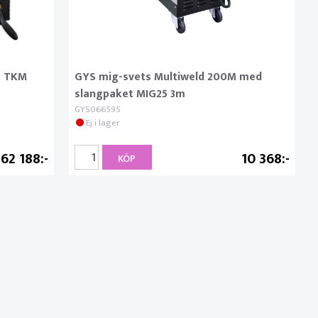
s TKM
GYS mig-svets Multiweld 200M med
slangpaket MIG25 3m
GYS066595
Ej i lager
62 188
10 368
KÖP