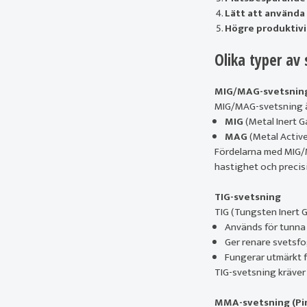
Lätt att använda
Högre produktivi
Olika typer av
MIG/MAG-svetsnin
MIG/MAG-svetsning är
MIG
(Metal Inert G
MAG
(Metal Active 
Fördelarna med MIG/M
hastighet och precis
TIG-svetsning
TIG (Tungsten Inert 
Används för tunna 
Ger renare svetsfo
Fungerar utmärkt f
TIG-svetsning kräver
MMA-svetsning (Pi