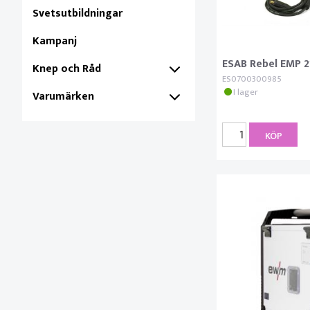
Svetsutbildningar
Kampanj
ESAB Rebel EMP 2
Knep och Råd
ES0700300985
I lager
Varumärken
KÖP