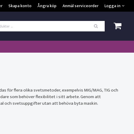
VISA VARUKORGEN
TILL KASSAN
er
Skapa konto
Ångra köp
Anmäl serviceorder
Logga in
ogga in
*
Användarnamn
*
Lösenord
Kom ihåg mig
ömt ditt lösenord?
as för flera olika svetsmetoder, exempelvis MIG/MAG, TIG och
are som behöver flexibilitet i sitt arbete. Genom att
SKAPA NYTT KONTO
rial och svetsuppgifter utan att behöva byta maskin.