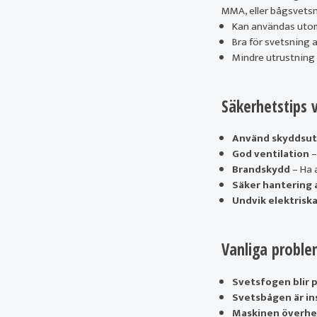
MMA, eller bågsvetsn
Kan användas utomh
Bra för svetsning a
Mindre utrustning
Säkerhetstips 
Använd skyddsut
God ventilation
–
Brandskydd
– Ha a
Säker hantering 
Undvik elektriska
Vanliga proble
Svetsfogen blir 
Svetsbågen är in
Maskinen överhe