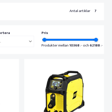
Antal artiklar
7
ortera
Pris
..
Produkter mellan
10368
:- och
62188
:-