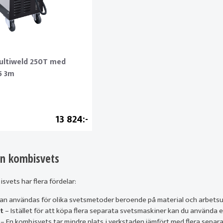
ultiweld 250T med
5 3m
13 824
en kombisvets
vets har flera fördelar:
an användas för olika svetsmetoder beroende på material och arbetsu
t
– Istället för att köpa flera separata svetsmaskiner kan du använda e
– En kombisvets tar mindre plats i verkstaden jämfört med flera separ