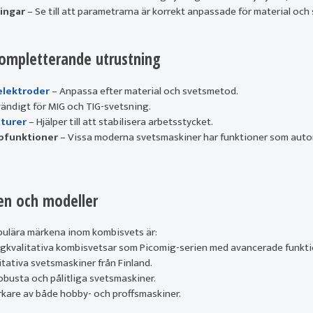
ningar
– Se till att parametrarna är korrekt anpassade för material oc
kompletterande utrustning
elektroder
– Anpassa efter material och svetsmetod.
ändigt för MIG och TIG-svetsning.
xturer
– Hjälper till att stabilisera arbetsstycket.
lpfunktioner
– Vissa moderna svetsmaskiner har funktioner som autom
en och modeller
pulära märkena inom kombisvets är:
ögkvalitativa kombisvetsar som Picomig-serien med avancerade funktio
tativa svetsmaskiner från Finland.
obusta och pålitliga svetsmaskiner.
erkare av både hobby- och proffsmaskiner.