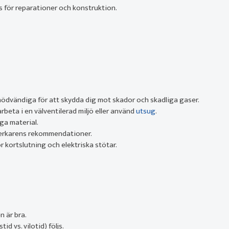
 för reparationer och konstruktion.
nödvändiga för att skydda dig mot skador och skadliga gaser.
rbeta i en välventilerad miljö eller använd
utsug
.
ga material.
lverkarens rekommendationer.
r kortslutning och elektriska stötar.
n är bra.
id vs. vilotid) följs.