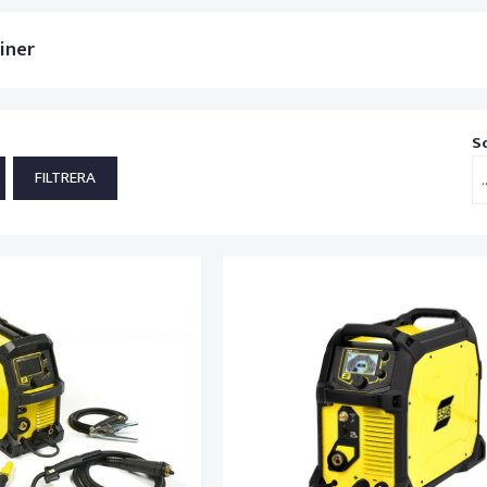
iner
S
.