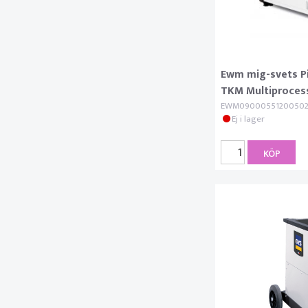
Ewm mig-svets Pi
TKM Multiproces
EWM0900055120050
Ej i lager
KÖP