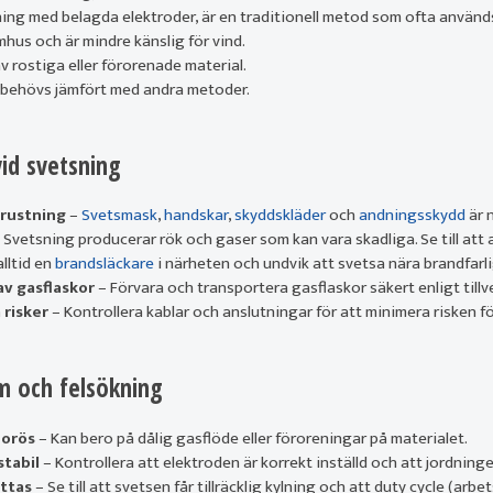
ing med belagda elektroder, är en traditionell metod som ofta används
us och är mindre känslig för vind.
v rostiga eller förorenade material.
 behövs jämfört med andra metoder.
vid svetsning
rustning
–
Svetsmask
,
handskar
,
skyddskläder
och
andningsskydd
är 
 Svetsning producerar rök och gaser som kan vara skadliga. Se till att a
lltid en
brandsläckare
i närheten och undvik att svetsa nära brandfarli
av gasflaskor
– Förvara och transportera gasflaskor säkert enligt til
 risker
– Kontrollera kablar och anslutningar för att minimera risken fö
m och felsökning
porös
– Kan bero på dålig gasflöde eller föroreningar på materialet.
stabil
– Kontrollera att elektroden är korrekt inställd och att jordninge
ttas
– Se till att svetsen får tillräcklig kylning och att duty cycle (arbetst