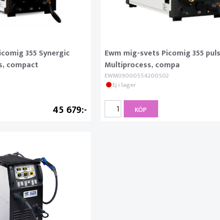
comig 355 Synergic
Ewm mig-svets Picomig 355 pul
s, compact
Multiprocess, compa
2
EWM09000554200502
Ej i lager
45 679
KÖP