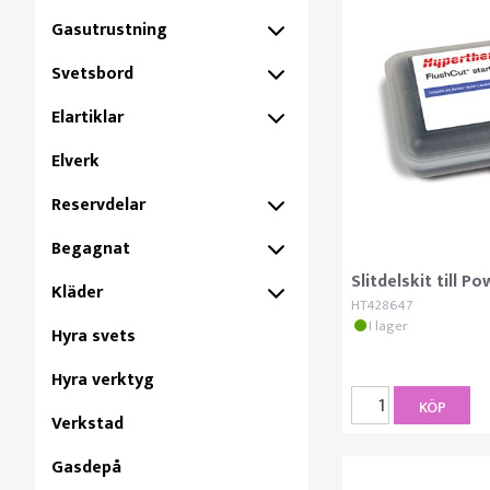
Gasutrustning
Svetsbord
Elartiklar
Elverk
Reservdelar
Begagnat
Slitdelskit till 
Kläder
HT428647
I lager
Hyra svets
Hyra verktyg
KÖP
Verkstad
Gasdepå