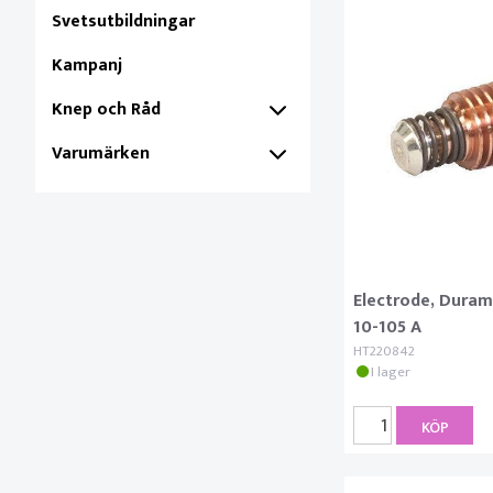
Svetsutbildningar
Kampanj
Knep och Råd
Varumärken
Electrode, Dura
10-105 A
HT220842
I lager
KÖP