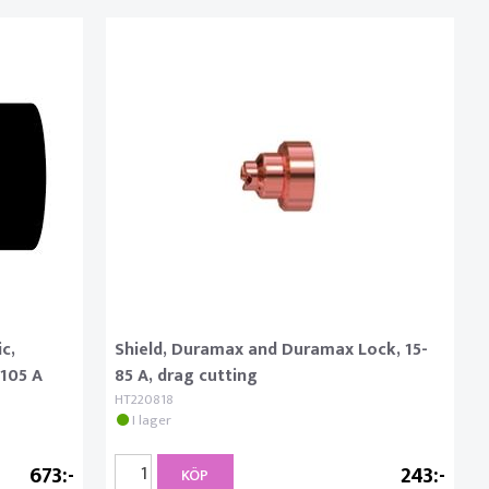
c,
Shield, Duramax and Duramax Lock, 15-
105 A
85 A, drag cutting
HT220818
I lager
673
243
KÖP