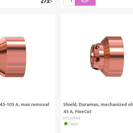
273
KÖP
 45-105 A, max removal
Shield, Duramax, mechanized oh
45 A, FineCut
HT220948
I lager