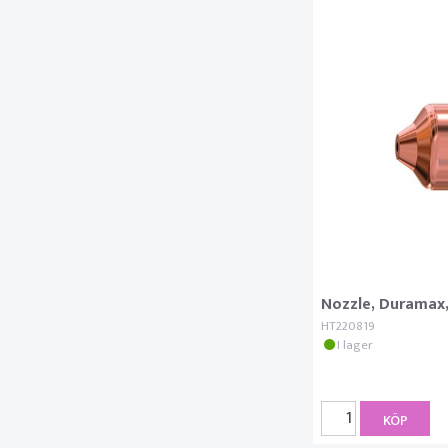
Nozzle, Duramax,
HT220819
I lager
KÖP