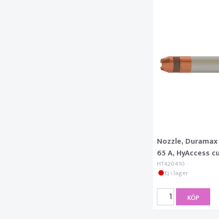
Nozzle, Duramax
65 A, HyAccess c
HT420410
Ej i lager
KÖP