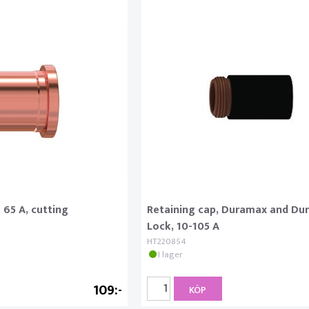
 65 A, cutting
Retaining cap, Duramax and Du
Lock, 10-105 A
HT220854
I lager
109
KÖP