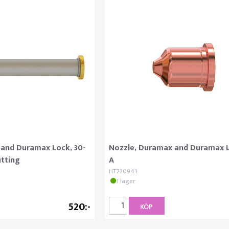
 and Duramax Lock, 30-
Nozzle, Duramax and Duramax L
utting
A
HT220941
I lager
520
KÖP