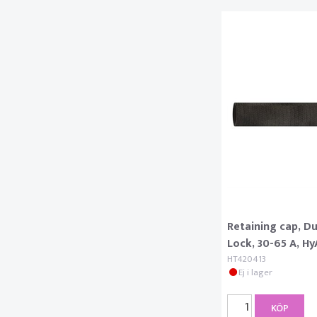
Retaining cap, 
Lock, 30-65 A, H
HT420413
Ej i lager
KÖP