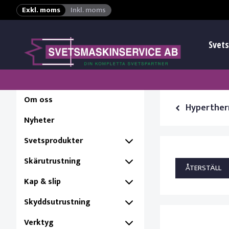
Exkl. moms
Inkl. moms
Svets
Om oss
Hypertherm
Nyheter
Svetsprodukter
Skärutrustning
Kap & slip
Skyddsutrustning
Verktyg