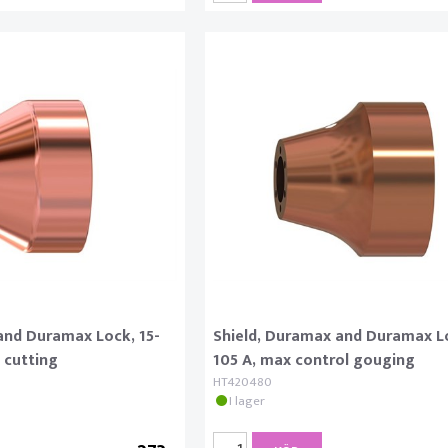
and Duramax Lock, 15-
Shield, Duramax and Duramax L
 cutting
105 A, max control gouging
HT420480
I lager