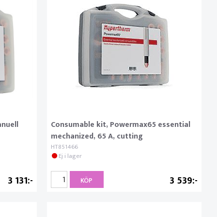
anuell
Consumable kit, Powermax65 essential
mechanized, 65 A, cutting
HT851466
Ej i lager
3 131
3 539
KÖP