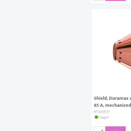
Shield, Duramax 
85 A, mechanized
HT220817
I lager