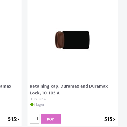
ramax
Retaining cap, Duramax and Duramax
Lock, 10-105 A
HT220854
I lager
515
515
KÖP