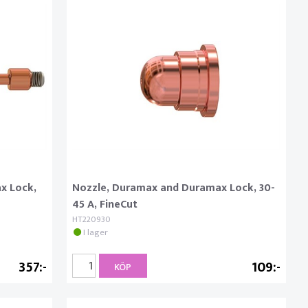
x Lock,
Nozzle, Duramax and Duramax Lock, 30-
45 A, FineCut
HT220930
I lager
357
109
KÖP