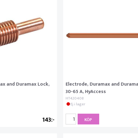
max and Duramax Lock,
Electrode, Duramax and Durama
30-65 A, HyAccess
HT420408
Ej i lager
143
KÖP