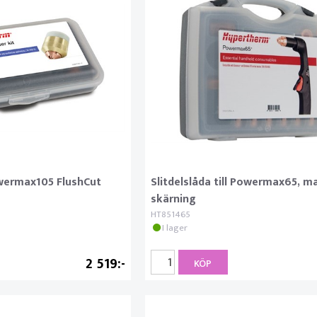
Powermax105 FlushCut
Slitdelslåda till Powermax65, m
skärning
HT851465
I lager
2 519
KÖP