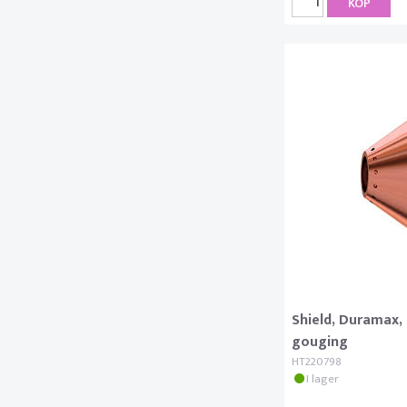
KÖP
Shield, Duramax,
gouging
HT220798
I lager