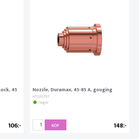
ock, 45
Nozzle, Duramax, 45-85 A, gouging
HT220797
I lager
106
148
KÖP