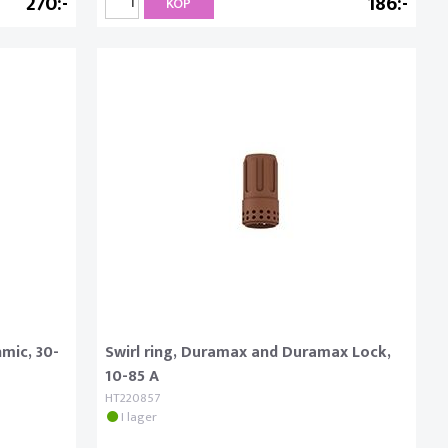
270
186
KÖP
mic, 30-
Swirl ring, Duramax and Duramax Lock,
10-85 A
HT220857
I lager