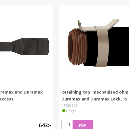
Duramax and Duramax
Retaining cap, mechanized ohmi
yAccess
Duramax and Duramax Lock, 15-
HT220953
I lager
643
KÖP