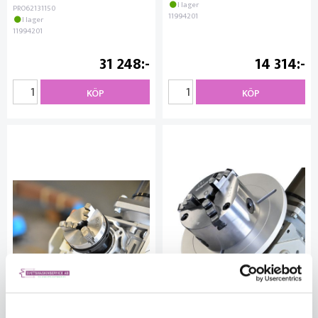
I lager
PRO62131150
11994201
I lager
11994201
31 248
14 314
KÖP
KÖP