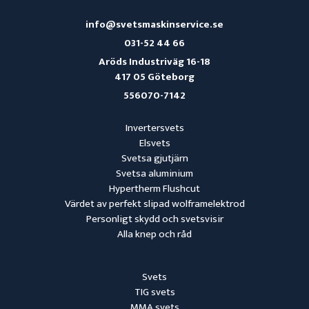
info@svetsmaskinservice.se
031-52 44 66
Aröds Industriväg 16-18
417 05 Göteborg
556070-7142
Invertersvets
Elsvets
Svetsa gjutjärn
Svetsa aluminium
Hypertherm Flushcut
Värdet av perfekt slipad wolframelektrod
Personligt skydd och svetsvisir
Alla knep och råd
Svets
TIG svets
MMA svets