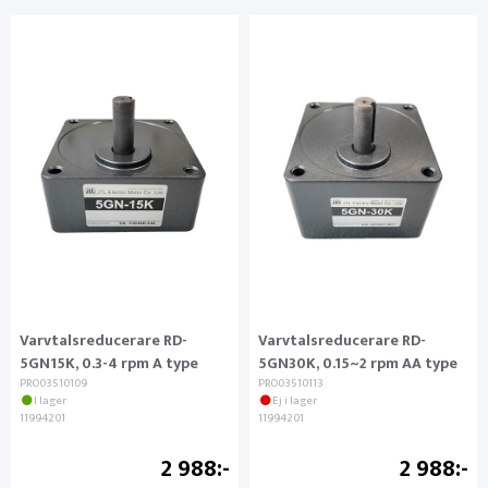
Varvtalsreducerare RD-
Varvtalsreducerare RD-
5GN15K, 0.3-4 rpm A type
5GN30K, 0.15~2 rpm AA type
PRO03510109
PRO03510113
I lager
Ej i lager
11994201
11994201
2 988
2 988