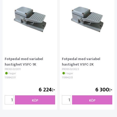
Fotpedal med variabel
Fotpedal med variabel
hastighet VSFC-1K
hastighet VSFC-2K
PRO65020011
PRO65020023
I lager
I lager
11994201
11994201
6 224
6 300
KÖP
KÖP