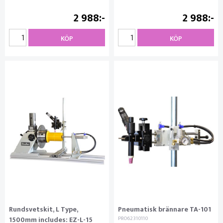
2 988
2 988
KÖP
KÖP
Rundsvetskit, L Type,
Pneumatisk brännare TA-101
1500mm includes: EZ-L-15
PRO62310110