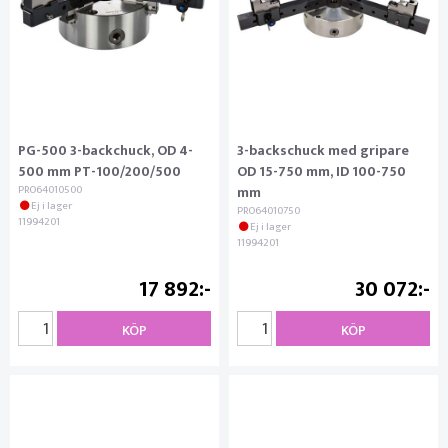
PG-500 3-backchuck, OD 4-
3-backschuck med gripare
500 mm PT-100/200/500
OD 15-750 mm, ID 100-750
PRO64010500
mm
Ej i lager
PRO64010750
11994201
Ej i lager
11994201
17 892
30 072
KÖP
KÖP