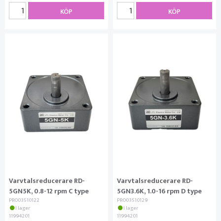
KÖP
KÖP
Varvtalsreducerare RD-
Varvtalsreducerare RD-
5GN5K, 0.8-12 rpm C type
5GN3.6K, 1.0-16 rpm D type
PRO03510122
PRO03510129
I lager
I lager
11994201
11994201