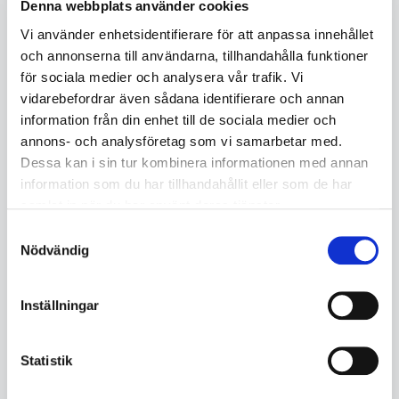
Denna webbplats använder cookies
PG-050L 3-backschuck OD:
PG-095L 3-backschuck OD:
Vi använder enhetsidentifierare för att anpassa innehållet
1~50mm
3~95mm
och annonserna till användarna, tillhandahålla funktioner
PRO64010050
PRO64010095
I lager
Ej i lager
för sociala medier och analysera vår trafik. Vi
11994201
Beställningsvara
vidarebefordrar även sådana identifierare och annan
11994201
information från din enhet till de sociala medier och
6 285
6 905
annons- och analysföretag som vi samarbetar med.
Dessa kan i sin tur kombinera informationen med annan
KÖP
KÖP
information som du har tillhandahållit eller som de har
samlat in när du har använt deras tjänster.
Samtyckesval
Nödvändig
Inställningar
Statistik