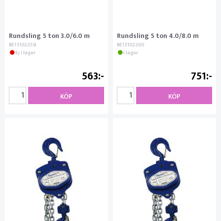
Rundsling 5 ton 3.0/6.0 m
Rundsling 5 ton 4.0/8.0 m
BE13102259
BE13102260
Ej i lager
I lager
563
751
KÖP
KÖP