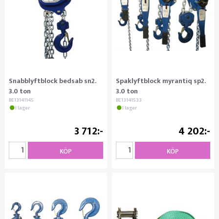
Snabblyftblock bedsab sn2.
Spaklyftblock myrantiq sp2.
3.0 ton
3.0 ton
BE13141145
BE13141533
I lager
I lager
3 712
4 202
KÖP
KÖP