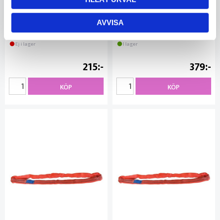
AVVISA
Rundsling 5 ton 1.0/2.0 m
Rundsling 5 ton 2.0/4.0 m
BE13102255
BE13102257
Ej i lager
I lager
215
379
KÖP
KÖP