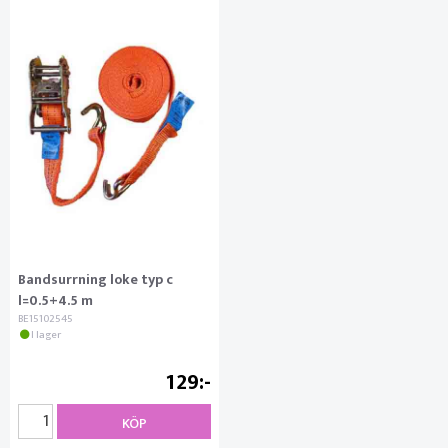
Bandsurrning loke typ c
l=0.5+4.5 m
BE15102545
I lager
129
KÖP