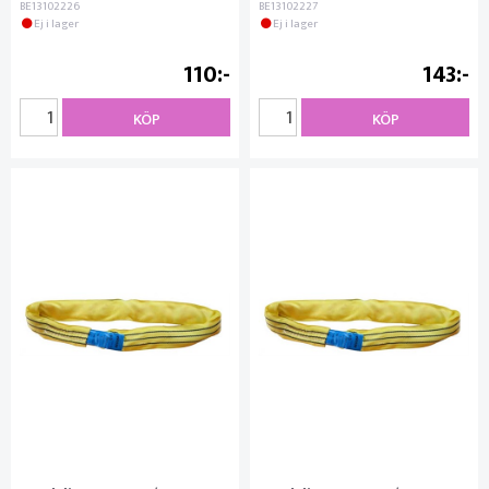
BE13102226
BE13102227
Ej i lager
Ej i lager
110
143
KÖP
KÖP