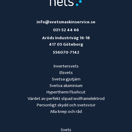
info@svetsmaskinservice.se
031-52 44 66
Aröds Industriväg 16-18
417 05 Göteborg
556070-7142
Invertersvets
Elsvets
Svetsa gjutjärn
Svetsa aluminium
Hypertherm Flushcut
Värdet av perfekt slipad wolframelektrod
Personligt skydd och svetsvisir
Alla knep och råd
Svets