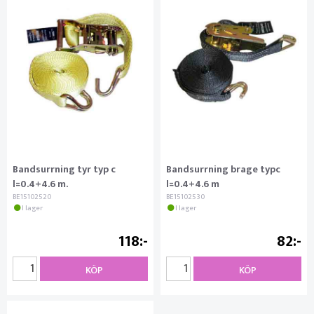
Bandsurrning tyr typ c
Bandsurrning brage typc
l=0.4+4.6 m.
l=0.4+4.6 m
BE15102520
BE15102530
I lager
I lager
118
82
KÖP
KÖP