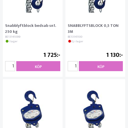
Snabblyftblock bedsab sn1.
SNABBLYFTSBLOCK 0,5 TON
250 kg
3M
BE13141099
BE13141100
I lager
Ej i lager
1 725
1 130
KÖP
KÖP