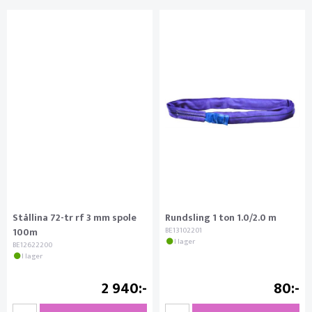
Stållina 72-tr rf 3 mm spole
Rundsling 1 ton 1.0/2.0 m
100m
BE13102201
I lager
BE12622200
I lager
2 940
80