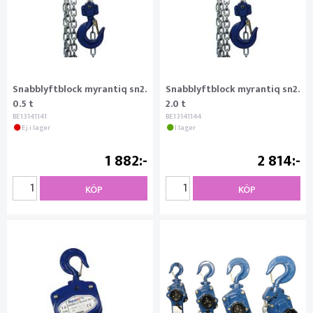
Snabblyftblock myrantiq sn2.
Snabblyftblock myrantiq sn2.
0.5 t
2.0 t
BE13141141
BE13141144
Ej i lager
I lager
1 882
2 814
KÖP
KÖP