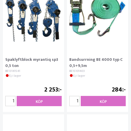
Spaklyftblock myrantiq sp3
Bandsurrning BE 4000 typ C
0,5 ton
0,5+9,5m
BE13141541
BE15101403
Ej i lager
Ej i lager
2 253
284
KÖP
KÖP