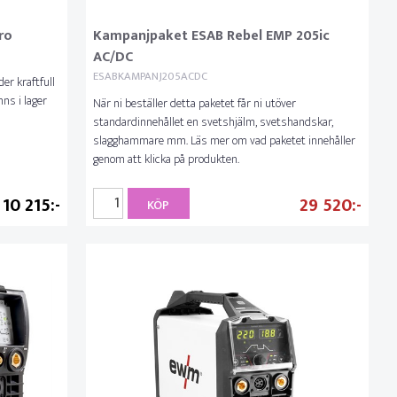
ro
Kampanjpaket ESAB Rebel EMP 205ic
AC/DC
ESABKAMPANJ205ACDC
r kraftfull
nns i lager
När ni beställer detta paketet får ni utöver
standardinnehållet en svetshjälm, svetshandskar,
slagghammare mm. Läs mer om vad paketet innehåller
genom att klicka på produkten.
10 215
29 520
KÖP