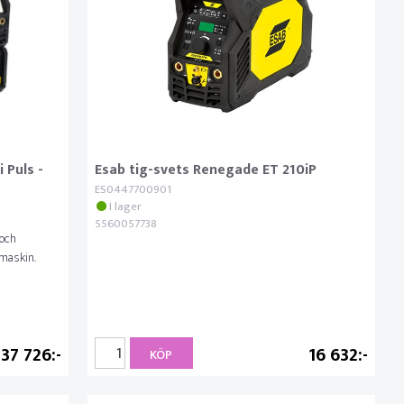
 Puls -
Esab tig-svets Renegade ET 210iP
ES0447700901
I lager
5560057738
 och
maskin.
37 726
16 632
KÖP