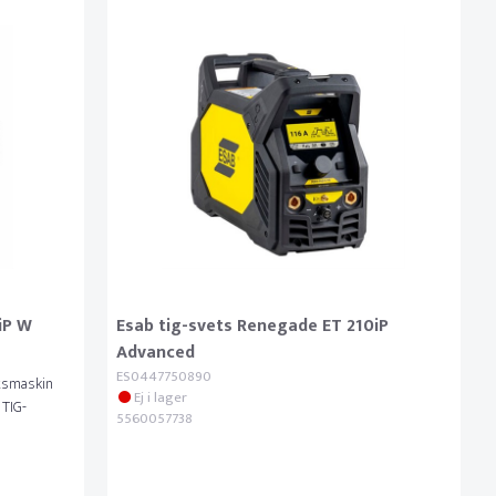
iP W
Esab tig-svets Renegade ET 210iP
Advanced
ES0447750890
etsmaskin
Ej i lager
 TIG-
5560057738