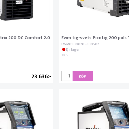
trix 200 DC Comfort 2.0
Ewm tig-svets Picotig 200 puls
EWM09000205800502
Ej i lager
2
1165
23 636
KÖP