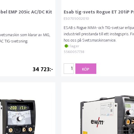
ebel EMP 205ic AC/DC Kit
Esab tig-svets Rogue ET 201iP P
ES0705002010
ESAB:s Rogue MMA- och TIG-svetsar erbjude
industriell prestanda till ett instegspris. Fi
svetsmaskin som klarar av MIG,
hos oss på Svetsmaskinservice.
AC TIG-svetsning.
I lager
5560057738
34 723
KÖP