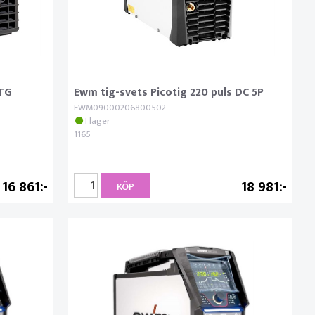
 TG
Ewm tig-svets Picotig 220 puls DC 5P
EWM09000206800502
I lager
1165
16 861
18 981
KÖP