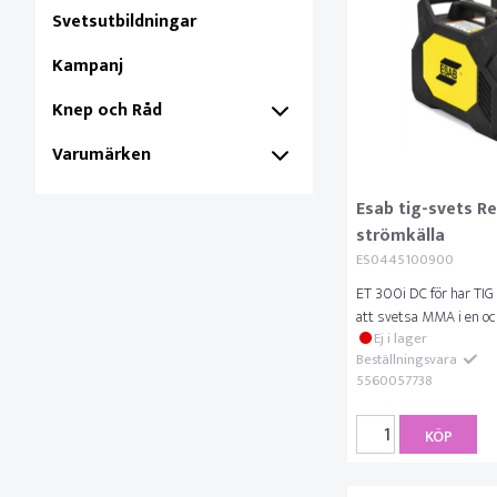
Svetsutbildningar
Kampanj
Knep och Råd
Varumärken
Esab tig-svets R
strömkälla
ES0445100900
ET 300i DC för har TIG
att svetsa MMA i en o
Ej i lager
Beställningsvara
5560057738
KÖP