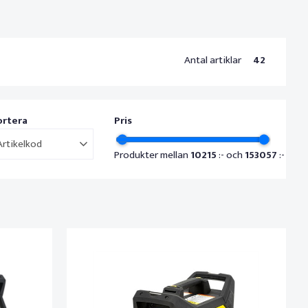
Antal artiklar
42
ortera
Pris
Artikelkod
Produkter mellan
10215
:- och
153057
:-