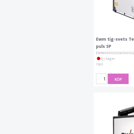
Ewm tig-svets Te
puls 5P
EWM0900002610050
Ej i lager
1165
KÖP