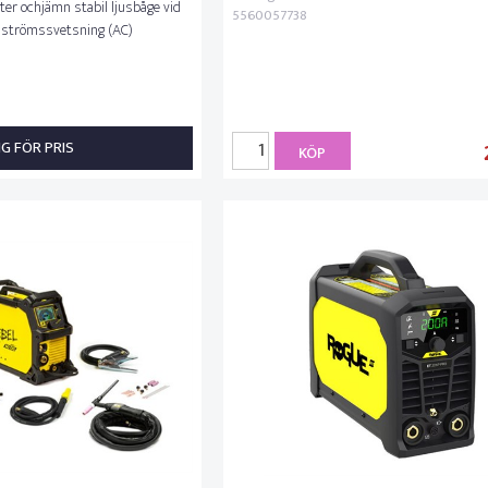
rter ochjämn stabil ljusbåge vid
5560057738
elströmssvetsning (AC)
NG FÖR PRIS
KÖP