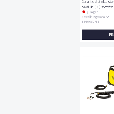
Ger alltid distinkta sta
såväl lik- (DC) somväx
Ej i lager
Beställningsvara
5560057738
RI