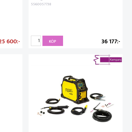
5560057738
25 600
36 177
KÖP