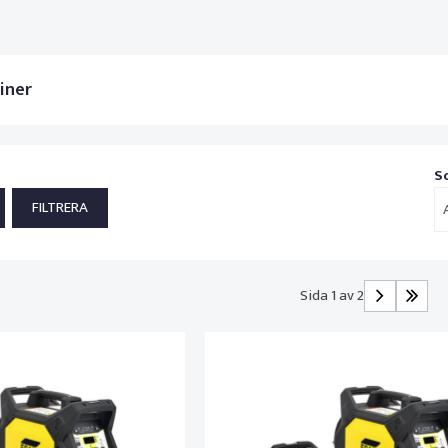
iner
S
Sida 1 av 2