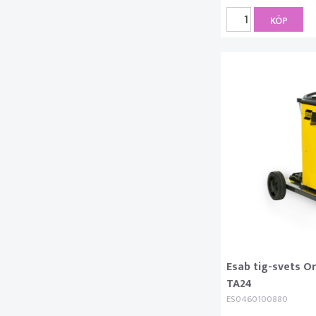
KÖP
Esab tig-svets O
TA24
ES0460100880