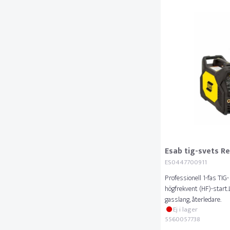
Esab tig-svets R
ES0447700911
Professionell 1-fas T
högfrekvent (HF)-start
gasslang, återledare.
Ej i lager
5560057738