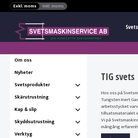
Exkl. moms
Inkl. moms
Svets
Om oss
Nyheter
TIG svets
Svetsprodukter
Hos oss på Svetsma
Skärutrustning
Tungsten Inert Gas
arbetsstycket varv
Kap & slip
tillsatsmaterialet
Vi på Svetsmaskins
Skyddsutrustning
mångårig erfarenhe
Verktyg