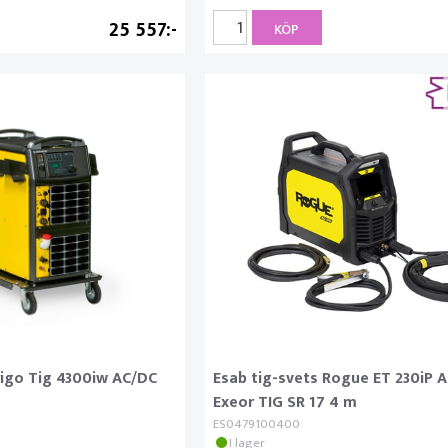
25 557
KÖP
rigo Tig 4300iw AC/DC
Esab tig-svets Rogue ET 230iP A
Exeor TIG SR 17 4 m
ES0479100400
I lager