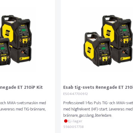
enegade ET 210iP Kit
Esab tig-svets Renegade ET 210
ES0447700912
IG- och MMA-svetsmaskin med
Professionell 1-fas Puls TIG- och MMA-sv
.Levereras med TIG-brännare,
med högfrekvent (HF)-start. Levereras med
brännare, gasslang, återledare.
Ej i lager
5560057738