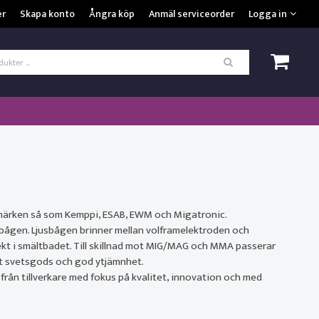
VISA VARUKORGEN
TILL KASSAN
er
Skapa konto
Ångra köp
Anmäl serviceorder
Logga in
ogga in
*
Användarnamn
*
Lösenord
Kom ihåg mig
ömt ditt lösenord?
rumärken så som Kemppi, ESAB, EWM och Migatronic.
sbågen. Ljusbågen brinner mellan volframelektroden och
SKAPA NYTT KONTO
rekt i smältbadet. Till skillnad mot MIG/MAG och MMA passerar
nt svetsgods och god ytjämnhet.
 från tillverkare med fokus på kvalitet, innovation och med