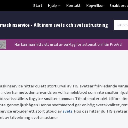
Säkerhet & Cookies
Start
Hjälp
Kontakt
Köpvillkor
Snabbord
L
maskinservice - Allt inom svets och svetsutrustning
Här kan man hitta ett urval av verktyg för automation från ProArc!
Nyhet! MinarcMig 190 Auto och MinarcMig 220 Auto från Kemppi!
Nyhet! Lägesställare, rullbockar och längdsvets från ProArc!
Klicka här för att se alla våra nuvarande kampanjer!
Nyhet! Tig-svets Minarc T 223 AC/DC från Kemppi!
Nyhet! Tig-svets från Esab, Rogue ET 230iP AC/DC!
Nyhet! Nya PAPR-enheten från ESAB EPR-X1.1!
Gl
skinservice hittar du ett stort urval av TIG-svetsar från ledande va
, i den här metoden används en volframelektrod som inte smälter i lju
id svetsställets fogytor smälter samman. Tillsatsmaterialet tillförs di
 inte genom ljusbågen. Denna svetsmetod ger en hög svetskvalitet, re
ervice erbjuder ett stort utbud av
svets
. Hos oss hittar du TIG-svetsar
t av tillverkning svetsmaskiner.