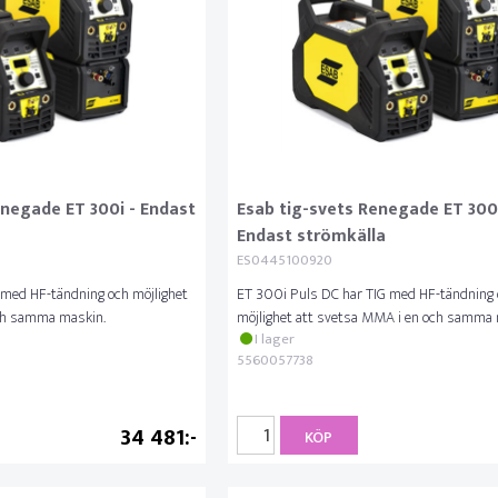
enegade ET 300i - Endast
Esab tig-svets Renegade ET 300i
Endast strömkälla
ES0445100920
 med HF-tändning och möjlighet
ET 300i Puls DC har TIG med HF-tändning
ch samma maskin.
möjlighet att svetsa MMA i en och samma 
I lager
5560057738
34 481
KÖP