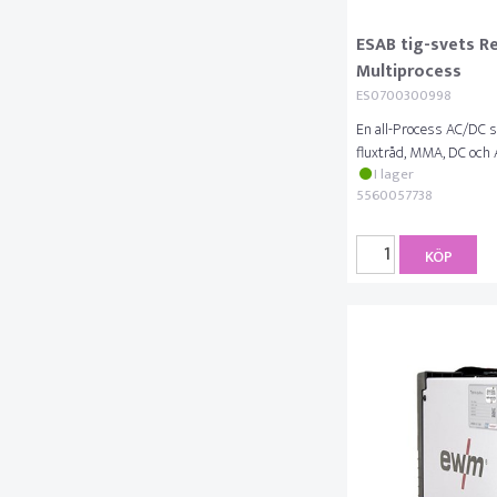
ESAB tig-svets R
Multiprocess
ES0700300998
En all-Process AC/DC 
fluxtråd, MMA, DC och 
I lager
5560057738
KÖP