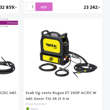
32 859
23 242
KÖP
C/DC inkl.
Esab tig-svets Rogue ET 230iP AC/DC W
inkl. Exeor TIG SR 21 4 m
ES0479100401
I lager