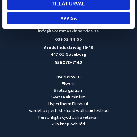
TILLÅT URVAL
AVVISA
info@svetsmaskinservice.se
031-52 44 66
Aröds Industriväg 16-18
417 05 Göteborg
556070-7142
Invertersvets
Elsvets
Svetsa gjutjärn
Svetsa aluminium
Hypertherm Flushcut
Värdet av perfekt slipad wolframelektrod
Personligt skydd och svetsvisir
Alla knep och råd