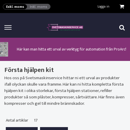
VISA VARUKORGEN
TILL KASSAN
Logga in
Exkl. moms
Inkl. moms
Här kan man hitta ett urval av verktyg för automation från ProArc!
Nyhet! MinarcMig 190 Auto och MinarcMig 220 Auto från Kemppi!
Klicka här för att se alla våra nuvarande kampanjer!
Nyhet! Lägesställare, rullbockar och längdsvets från ProArc!
Nyhet! Tig-svets Minarc T 223 AC/DC från Kemppi!
Nyhet! Tig-svets från Esab, Rogue ET 230iP AC/DC!
Nyhet! Nya PAPR-enheten från ESAB EPR-X1.1!
Första hjälpen kit
Hos oss på Svetsmaskinservice hittar ni ett urval av produkter
ifall olyckan skulle vara framme. Här kan ni hitta kompletta första
hjälpen kit i olika storlekar, första hjälpen stationer, refiller
produkter så som plåster, kompresser, sårtvättare. Här finns även
kompresser och gel till mindre brännskador.
Antal artiklar
17