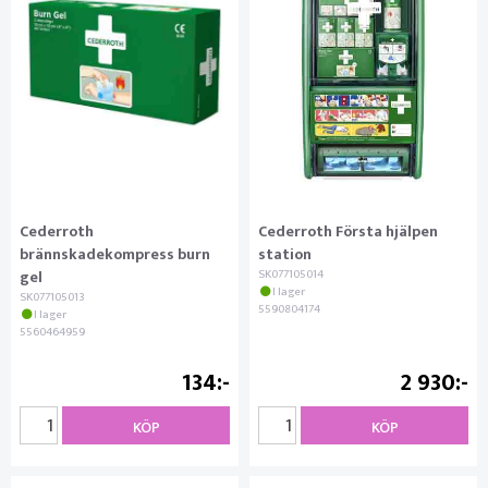
Cederroth
Cederroth Första hjälpen
brännskadekompress burn
station
gel
SK077105014
I lager
SK077105013
5590804174
I lager
5560464959
134
2 930
KÖP
KÖP