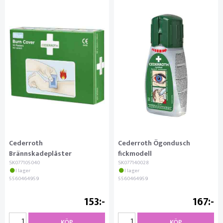
Cederroth
Cederroth Ögondusch
Brännskadeplåster
fickmodell
SK077105040
SK077140028
I lager
I lager
5560464959
5560464959
153
167
KÖP
KÖP