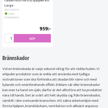
Cederroth Första hjälpen kit
Large
SK077190314
I lager
5560464959
959
KÖP
Brännskador
Vid en brännskada är varje sekund viktig för att rädda huden. Vi
erbjuder produkter som är enkla att använda med tydliga
instruktioner som ska förhindra att skadan blir värre och med
kylande och smärtlindrande effekt. Enklare sår eller brännskador
kan man ta hand om själv, därför är det alltid bra att ha produkter
nära till hands. Det är svårt att helt skydda sig från brännskador,
särskilt i den svetsande branschen. Att säkra arbetsmiljön med
första hjälpen, brandsläckare, ventilation och allmänt anpassa