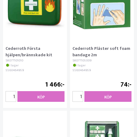
Cederroth Första
Cederroth Plåster soft foam
hjälpen/brännskade kit
bandage 2m
SK077101010
SK077105009
I lager
I lager
5560464959
5560464959
1 466
74
KÖP
KÖP