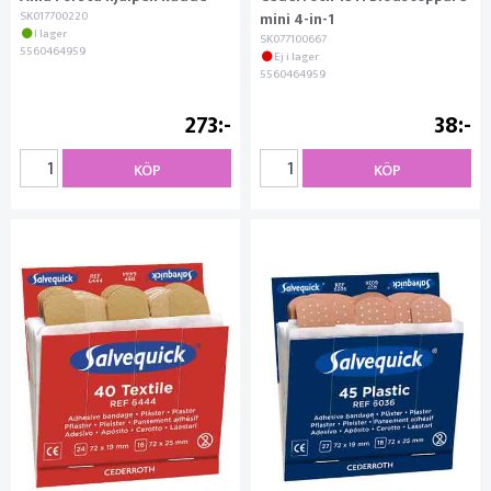
SK017700220
mini 4-in-1
I lager
SK077100667
5560464959
Ej i lager
5560464959
273
38
KÖP
KÖP