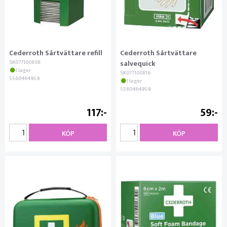
Cederroth Sårtvättare refill
Cederroth Sårtvättare
SK077100808
salvequick
I lager
SK077100816
5560464959
I lager
5560464959
117
59
KÖP
KÖP