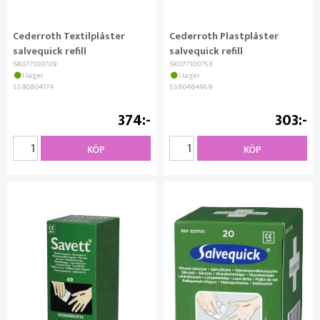
Cederroth Textilplåster
Cederroth Plastplåster
salvequick refill
salvequick refill
SK077100709
SK077100758
I lager
I lager
5590804174
5560464959
374
303
KÖP
KÖP