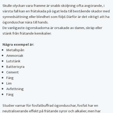
Skulle olyckan vara framme är snabb sköljning ofta avgörande, i
värsta fall kan en frätskada på ögat leda till bestående skador med
synnedsättning eller blindhet som följd. Därför är det viktigt att ha
ögonduschar nära till hands.
De vanligaste ögonskadorna är orsakade av damm, skräp eller
stänk från frätande kemikalier.
Några exempel är:
Metallspån
Ammoniak
Lutstänk
Batterisyra
Cement
Färg
Lim
Avfettning
Färg
Studier varnar för fosfatbuffrad ögonduschar, fosfat har en
neutraliserande effekt på frätande syror och alkalier, men har