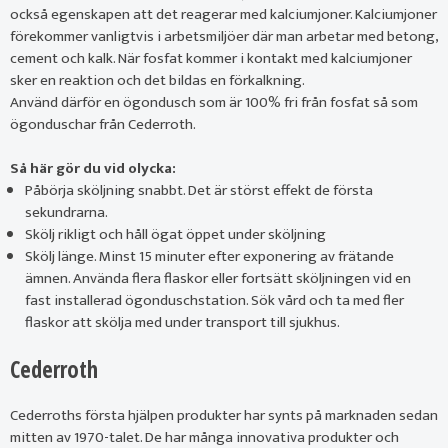
också egenskapen att det reagerar med kalciumjoner. Kalciumjoner
förekommer vanligtvis i arbetsmiljöer där man arbetar med betong,
cement och kalk. När fosfat kommer i kontakt med kalciumjoner
sker en reaktion och det bildas en förkalkning.
Använd därför en ögondusch som är 100% fri från fosfat så som
ögonduschar från Cederroth.
Så här gör du vid olycka:
Påbörja sköljning snabbt. Det är störst effekt de första
sekundrarna.
Skölj rikligt och håll ögat öppet under sköljning
Skölj länge. Minst 15 minuter efter exponering av frätande
ämnen. Använda flera flaskor eller fortsätt sköljningen vid en
fast installerad ögonduschstation. Sök vård och ta med fler
flaskor att skölja med under transport till sjukhus.
Cederroth
Cederroths första hjälpen produkter har synts på marknaden sedan
mitten av 1970-talet. De har många innovativa produkter och