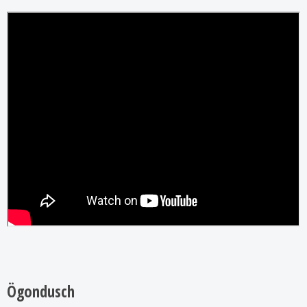
Ögondusch