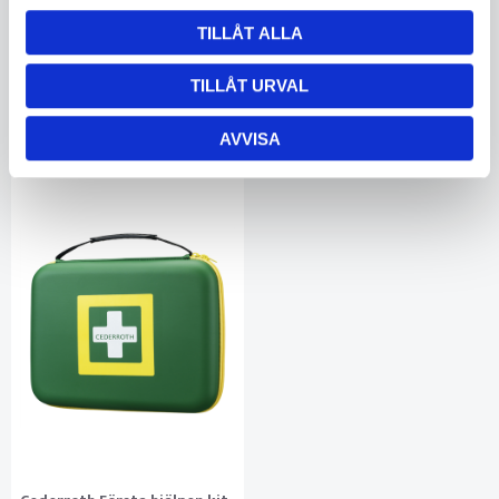
Ej i lager
I lager
5560464959
5590804174
TILLÅT ALLA
368
577
TILLÅT URVAL
KÖP
KÖP
AVVISA