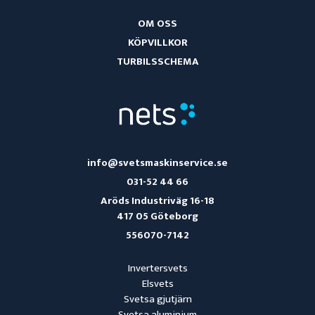
OM OSS
KÖPVILLKOR
TURBILSSCHEMA
info@svetsmaskinservice.se
031-52 44 66
Aröds Industriväg 16-18
417 05 Göteborg
556070-7142
Invertersvets
Elsvets
Svetsa gjutjärn
Svetsa aluminium