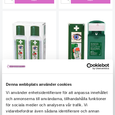
Denna webbplats använder cookies
Cederroth
Cederroth Vägghållare för
Ögondusch/vägghållare
ögondusch
Vi använder enhetsidentifierare för att anpassa innehållet
SK077140044
SK077140051
och annonserna till användarna, tillhandahålla funktioner
I lager
I lager
för sociala medier och analysera vår trafik. Vi
5590804174
5560464959
vidarebefordrar även sådana identifierare och annan