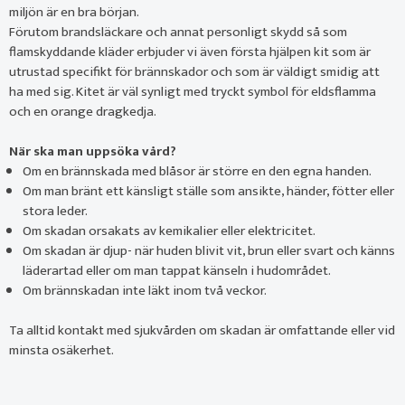
miljön är en bra början.
Förutom brandsläckare och annat personligt skydd så som
flamskyddande kläder erbjuder vi även första hjälpen kit som är
utrustad specifikt för brännskador och som är väldigt smidig att
ha med sig. Kitet är väl synligt med tryckt symbol för eldsflamma
och en orange dragkedja.
När ska man uppsöka vård?
Om en brännskada med blåsor är större en den egna handen.
Om man bränt ett känsligt ställe som ansikte, händer, fötter eller
stora leder.
Om skadan orsakats av kemikalier eller elektricitet.
Om skadan är djup- när huden blivit vit, brun eller svart och känns
läderartad eller om man tappat känseln i hudområdet.
Om brännskadan inte läkt inom två veckor.
Ta alltid kontakt med sjukvården om skadan är omfattande eller vid
minsta osäkerhet.