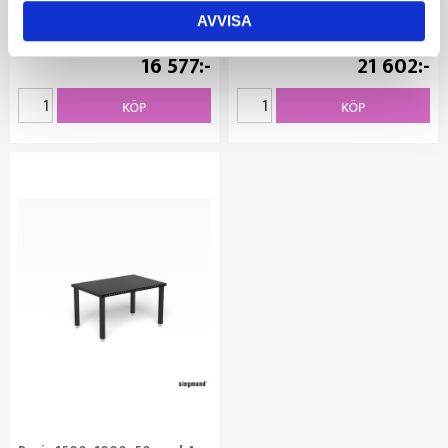
Beställningsvara
Beställningsvara
1470
1470
AVVISA
16 577
21 602
KÖP
KÖP