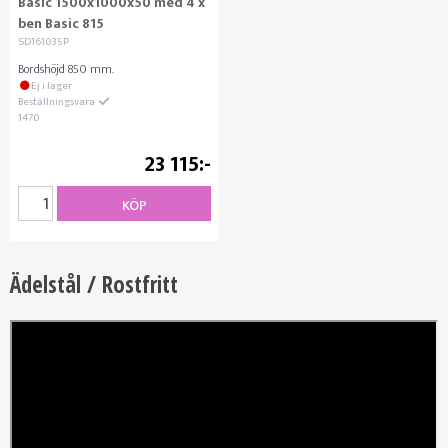
Basic 1500x1000x50 med 4 x
ben Basic 815
SD161035P
Bordshöjd 850 mm.
Ej i lager
Beställningsvara
1470
23 115
KÖP
Ädelstål / Rostfritt