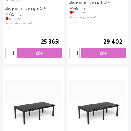
SD160015P
Med plasmanitrering + BAR-
beläggning
Med plasmanitrering + BAR-
Ej i lager
beläggning
Beställningsvara
Ej i lager
1470
Beställningsvara
1470
25 365
29 402
KÖP
KÖP