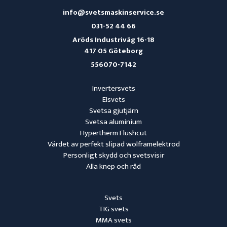
info@svetsmaskinservice.se
031-52 44 66
Aröds Industriväg 16-18
417 05 Göteborg
556070-7142
Invertersvets
Elsvets
Svetsa gjutjärn
Svetsa aluminium
Hypertherm Flushcut
Värdet av perfekt slipad wolframelektrod
Personligt skydd och svetsvisir
Alla knep och råd
Svets
TIG svets
MMA svets