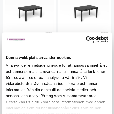
Professional 750 -
Extreme 8.7 - 1500x1000x100
1500x1000x100
plasmanitrerad yta - 4x ben
Denna webbplats använder cookies
plasmanitrerad yta - 4x Ben
basic 750
basic 750
SD160035X7D
Vi använder enhetsidentifierare för att anpassa innehållet
SD160035P
Med plasmanitrering + BAR-
och annonserna till användarna, tillhandahålla funktioner
beläggning
Med plasmanitrering + BAR-
för sociala medier och analysera vår trafik. Vi
Ej i lager
beläggning
vidarebefordrar även sådana identifierare och annan
Beställningsvara
Ej i lager
1470
information från din enhet till de sociala medier och
Beställningsvara
1470
annons- och analysföretag som vi samarbetar med.
Dessa kan i sin tur kombinera informationen med annan
26 890
30 927
information som du har tillhandahållit eller som de har