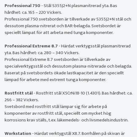
Professional 750
- Stål S355J2+N plasmanitrerad yta. Bas
hårdhet: ca. 165 – 220 Vickers.
Professional 750 svetsborden är tillverkade av S355J2+N stål och
dessutom plasma-nitrerat och BAR-belagda. Svetsbordet är
speciellt lämpat för att arbeta med tunga komponenter.
Professional Extreme 8.7
- Härdat verktygsstål plasmanitrerad
yta. Bas hårdhet: ca. 280 – 340 Vickers.
Professional Extreme 8.7 svetsborden är tillverkade av
specialverktygsstål och dessutom plasma-nitrerade och belagda.
Baserat på svetsbordets ökade lastkapacitet är den speciellt
lämpad för arbete med extremt tunga komponenter.
Rostfritt stål
- Rostfritt stål X5CrNi18-10 (1.4301). Bas hårdhet: ca.
266 – 382 Vickers.
Svetsbord med rostfritt stål lämpar sig för arbete på
komponenter av rostfritt stål, speciellt om mycket hög
korrosions krav ställs, t.ex. läkemedels- och livsmedelsindustrin.
Workstation
- Härdat verktygstål X8.7. Borrhålen på skivan är