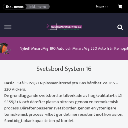
VISA VARUKORGEN
TILL KASSAN
Logga in
Exkl. moms
Inkl. moms
Här kan man hitta ett urval av verktyg för automation från ProArc!
Nyhet! MinarcMig 190 Auto och MinarcMig 220 Auto från Kemppi!
Klicka här för att se alla våra nuvarande kampanjer!
Nyhet! Lägesställare, rullbockar och längdsvets från ProArc!
Nyhet! Tig-svets Minarc T 223 AC/DC från Kemppi!
Nyhet! Tig-svets från Esab, Rogue ET 230iP AC/DC!
Nyhet! Nya PAPR-enheten från ESAB EPR-X1.1!
Svetsbord System 16
Basic
- Stål S355J2+N plasmanitrerad yta. Bas hårdhet: ca. 165 –
220 Vickers.
De grundläggande svetsbord är tillverkade av högkvalitativt stål
S355J2+N och därefter plasma nitreras genom en termokemisk
process. Därefter passerar svetsborden genom en ytterligare
termokemisk process, vilket gör det mer resistent mot korrosion.
Samtidigt ökar kapaciteten på bordet.