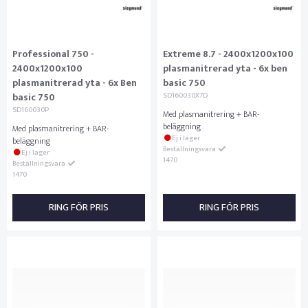
Professional 750 -
Extreme 8.7 - 2400x1200x100
2400x1200x100
plasmanitrerad yta - 6x ben
plasmanitrerad yta - 6x Ben
basic 750
basic 750
SD160030X7D
SD160030P
Med plasmanitrering + BAR-
beläggning
Med plasmanitrering + BAR-
Ej i lager
beläggning
Beställningsvara
Ej i lager
1470
Beställningsvara
1470
RING FÖR PRIS
RING FÖR PRIS