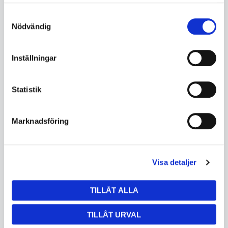
samlat in när du har använt deras tjänster.
KÖP
KÖP
Samtyckesval
Nödvändig
Inställningar
Statistik
Marknadsföring
Visa detaljer
Basic 1000x1000x50 med 4 x
Basic 1200x1200x50 med 4 x
ben basic 815
ben Basic 815
TILLÅT ALLA
SD161010P
SD161015P
Bordshöjd 850 mm.
Bordshöjd 850 mm
TILLÅT URVAL
Ej i lager
Ej i lager