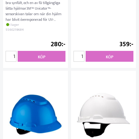
bra synfält, och en av få tillgängliga
lätta hjälmar3M™ Uvicator™-
sensorskivan talar om när din hjälm
har blivit överexponerad för UV-
strålning och måste bytas u
I lager
5560219684
280
359
KÖP
KÖP