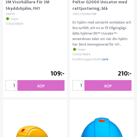
3M Visirhållare för 3M
Peltor G2000 Uvicator med
Skyddshjälm, FH1
rattjustering, blå
3MFH1
3MG2000NUVBB
I lager
En hjälm med utmärkt ventilation och
5560219684
bra synfält, och en av få tillgängliga
lätta hjälmar3M™ Uvicator™-
sensorskivan talar om när din hjälm
har blivit överexponerad för UV-
strålning och måste bytas u
I lager
5560219684
Ersättningsprodukt:
Länk
109
210
KÖP
KÖP