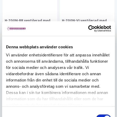
H-700N-BB ventilerad med
H-700N-VI ventilerad med
rattjustering, blå
rattjustering, vit
3MH700NBB
3MH700NVI
Syntetiskt svettbandHuvudsele kan
Syntetiskt svettbandHuvudsele kan
roteras 180° för att bära hjälmen
roteras 180° för att bära hjälmen
"fram och bak"Kort brätte för bättre
"fram och bak"Kort brätte för bättre
Denna webbplats använder cookies
synlighet uppåt4-
synlighet uppåt4-
Vi använder enhetsidentifierare för att anpassa innehållet
punktspärrhuvudbandGodkänd för
punktspärrhuvudbandGodkänd för
användning vid -30 °C (EN397:2012)
Ej i lager
användning vid -30 °C (EN397:2012)
Ej i lager
och annonserna till användarna, tillhandahålla funktioner
5560219684
5560219684
och
och
för sociala medier och analysera vår trafik. Vi
vidarebefordrar även sådana identifierare och annan
192
192
information från din enhet till de sociala medier och
annons- och analysföretag som vi samarbetar med.
KÖP
KÖP
Dessa kan i sin tur kombinera informationen med annan
information som du har tillhandahållit eller som de har
samlat in när du har använt deras tjänster.
Samtyckesval