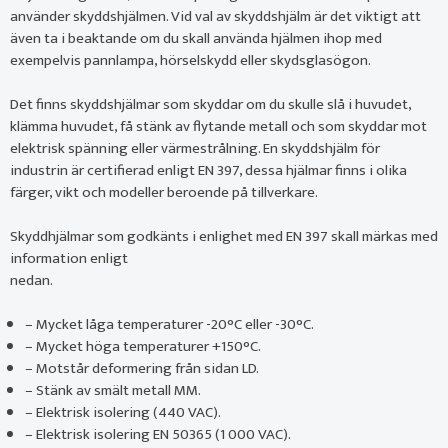
använder skyddshjälmen. Vid val av skyddshjälm är det viktigt att
även ta i beaktande om du skall använda hjälmen ihop med
exempelvis pannlampa, hörselskydd eller skydsglasögon.
Det finns skyddshjälmar som skyddar om du skulle slå i huvudet,
klämma huvudet, få stänk av flytande metall och som skyddar mot
elektrisk spänning eller värmestrålning. En skyddshjälm för
industrin är certifierad enligt EN 397, dessa hjälmar finns i olika
färger, vikt och modeller beroende på tillverkare.
Skyddhjälmar som godkänts i enlighet med EN 397 skall märkas med
information enligt
nedan.
– Mycket låga temperaturer -20°C eller -30°C.
– Mycket höga temperaturer +150°C.
– Motstår deformering från sidan LD.
– Stänk av smält metall MM.
– Elektrisk isolering (440 VAC).
– Elektrisk isolering EN 50365 (1 000 VAC).