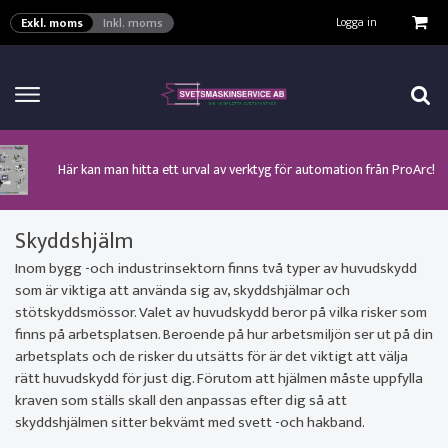
VISA VARUKORGEN
TILL KASSAN
Logga in
Exkl. moms
Inkl. moms
Här kan man hitta ett urval av verktyg för automation från ProArc!
Nyhet! MinarcMig 190 Auto och MinarcMig 220 Auto från Kemppi!
Klicka här för att se alla våra nuvarande kampanjer!
Nyhet! Lägesställare, rullbockar och längdsvets från ProArc!
Nyhet! Tig-svets Minarc T 223 AC/DC från Kemppi!
Nyhet! Tig-svets från Esab, Rogue ET 230iP AC/DC!
Nyhet! Nya PAPR-enheten från ESAB EPR-X1.1!
Skyddshjälm
Inom bygg -och industrinsektorn finns två typer av huvudskydd
som är viktiga att använda sig av, skyddshjälmar och
stötskyddsmössor. Valet av huvudskydd beror på vilka risker som
finns på arbetsplatsen. Beroende på hur arbetsmiljön ser ut på din
arbetsplats och de risker du utsätts för är det viktigt att välja
rätt huvudskydd för just dig. Förutom att hjälmen måste uppfylla
kraven som ställs skall den anpassas efter dig så att
skyddshjälmen sitter bekvämt med svett -och hakband.