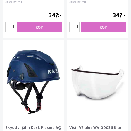
5562394741
5562394741
347
347
KÖP
KÖP
Skyddshjälm Kask Plasma AQ
Visir V2 plus WVI00036 Klar