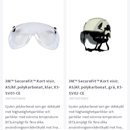
3M™ SecureFit™ Kort visir,
3M™ SecureFit™ Kort visir,
AS/AF, polykarbonat, klar, X5-
AS/AF, polykarbonat, grå, X5-
SV01-CE
SV02-CE
3M7100176840
3M7100176972
Gjuten polykarbonat som ger stötskydd
Gjuten polykarbonat som ger stötskydd
mot höghastighetspartiklar och
mot höghastighetspartiklar och
partiklar med extrema temperaturer
partiklar med extrema temperaturer
(BT)Lämpligt för flera olika
(BT)Lämpligt för flera olika
användningsområdenSkydd mot fina
användningsområdenSkydd mot fina