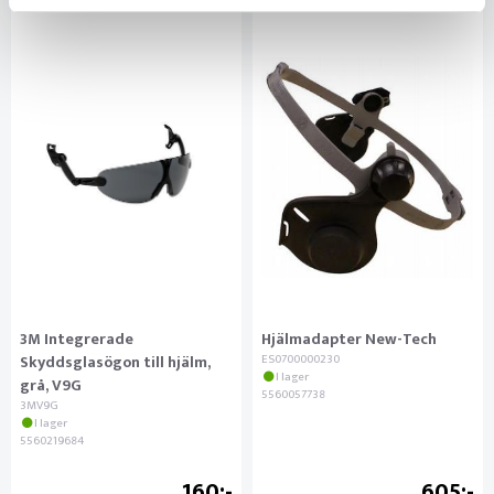
3M Integrerade
Hjälmadapter New-Tech
Skyddsglasögon till hjälm,
ES0700000230
I lager
grå, V9G
5560057738
3MV9G
I lager
5560219684
160
605