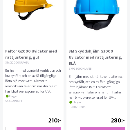
Peltor G2000 Uvicator med
3M Skyddshjälm G3000
rattjustering, gul
Uvicator med rattjustering,
3MG2000NUVGU
BLÅ
3MG3000NUVBB
En hjälm med utmärkt ventilation och
bra synfält, och en av få tillgängliga
En hjälm med utmärkt ventilation och
lätta hjälmar3M™ Uvicator™-
bra synfält, och en av få tillgängliga
sensorskivan talar om när din hjälm
lätta hjälmar3M™ Uvicator™-
har blivit överexponerad för UV-
sensorskivan talar om när din hjälm
strålning och måste bytas u
I lager
har blivit överexponerad för UV-
5560219684
strålning och måste bytas u
I lager
5560219684
210
280