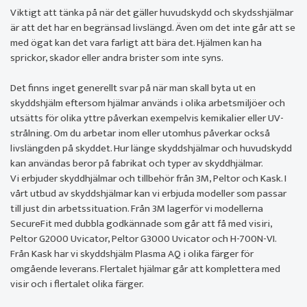
Viktigt att tänka på när det gäller huvudskydd och skydsshjälmar
är att det har en begränsad livslängd. Även om det inte går att se
med ögat kan det vara farligt att bära det. Hjälmen kan ha
sprickor, skador eller andra brister som inte syns.
Det finns inget generellt svar på när man skall byta ut en
skyddshjälm eftersom hjälmar används i olika arbetsmiljöer och
utsätts för olika yttre påverkan exempelvis kemikalier eller UV-
strålning. Om du arbetar inom eller utomhus påverkar också
livslängden på skyddet. Hur länge skyddshjälmar och huvudskydd
kan användas beror på fabrikat och typer av skyddhjälmar.
Vi erbjuder skyddhjälmar och tillbehör från 3M, Peltor och Kask. I
vårt utbud av skyddshjälmar kan vi erbjuda modeller som passar
till just din arbetssituation. Från 3M lagerför vi modellerna
SecureFit med dubbla godkännade som går att få med visiri,
Peltor G2000 Uvicator, Peltor G3000 Uvicator och H-700N-VI.
Från Kask har vi skyddshjälm Plasma AQ i olika färger för
omgående leverans. Flertalet hjälmar går att komplettera med
visir och i flertalet olika färger.