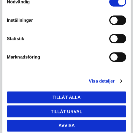
Nödvändig
Inställningar
Statistik
Marknadsföring
3M Hjälmfäste för visir,
3M Integrerade
P3EV/2
Skyddsglasögon till hjälm,
3MP3EV
klar, V9C
Visa detaljer
I lager
3MV9C
5560219684
I lager
5560219684
TILLÅT ALLA
85
160
TILLÅT URVAL
KÖP
KÖP
AVVISA