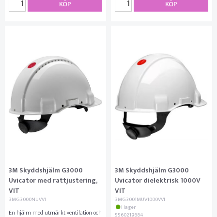
KÖP
KÖP
3M Skyddshjälm G3000
3M Skyddshjälm G3000
Uvicator med rattjustering,
Uvicator dielektrisk 1000V
VIT
VIT
3MG3000NUVVI
3MG3001MUV1000VVI
I lager
En hjälm med utmärkt ventilation och
5560219684