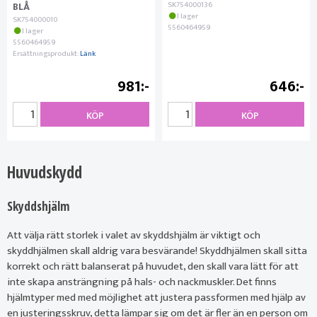
BLÅ
SK754000136
I lager
SK754000010
5560464959
I lager
5560464959
Ersättningsprodukt:
Länk
981
646
KÖP
KÖP
Huvudskydd
Skyddshjälm
Att välja rätt storlek i valet av skyddshjälm är viktigt och
skyddhjälmen skall aldrig vara besvärande! Skyddhjälmen skall sitta
korrekt och rätt balanserat på huvudet, den skall vara lätt för att
inte skapa ansträngning på hals- och nackmuskler. Det finns
hjälmtyper med med möjlighet att justera passformen med hjälp av
en justeringsskruv, detta lämpar sig om det är fler än en person om