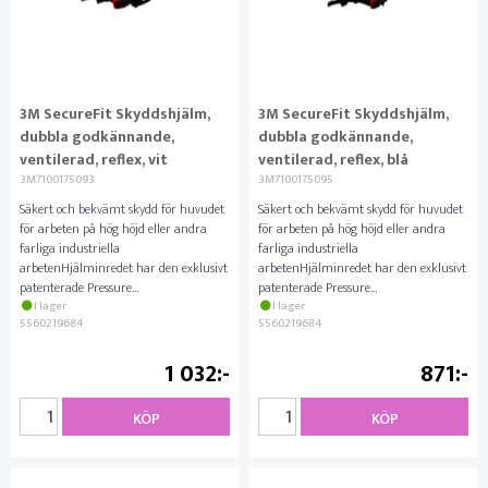
3M SecureFit Skyddshjälm,
3M SecureFit Skyddshjälm,
dubbla godkännande,
dubbla godkännande,
ventilerad, reflex, vit
ventilerad, reflex, blå
3M7100175093
3M7100175095
Säkert och bekvämt skydd för huvudet
Säkert och bekvämt skydd för huvudet
för arbeten på hög höjd eller andra
för arbeten på hög höjd eller andra
farliga industriella
farliga industriella
arbetenHjälminredet har den exklusivt
arbetenHjälminredet har den exklusivt
patenterade Pressure
patenterade Pressure
Diffusionteknologin från
I lager
Diffusionteknologin från
I lager
5560219684
5560219684
3M™Hakbandet med 4
3M™Hakbandet med 4
1 032
871
KÖP
KÖP