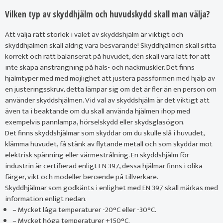
Vilken typ av skyddhjälm och huvudskydd skall man välja?
Att välja rätt storlek i valet av skyddshjälm är viktigt och
skyddhjälmen skall aldrig vara besvärande! Skyddhjälmen skall sitta
korrekt och rätt balanserat på huvudet, den skall vara lätt för att
inte skapa ansträngning på hals- och nackmuskler. Det finns
hjälmtyper med med möjlighet att justera passformen med hjälp av
en justeringsskruv, detta lämpar sig om det är fler än en person om
använder skyddshjälmen. Vid val av skyddshjälm är det viktigt att
även ta i beaktande om du skall använda hjälmen ihop med
exempelvis pannlampa, hörselskydd eller skydsglasögon.
Det finns skyddshjälmar som skyddar om du skulle slå i huvudet,
klämma huvudet, få stänk av flytande metall och som skyddar mot
elektrisk spänning eller värmestrålning. En skyddshjälm för
industrin är certifierad enligt EN 397, dessa hjälmar finns i olika
färger, vikt och modeller beroende på tillverkare.
Skyddhjälmar som godkänts i enlighet med EN 397 skall märkas med
information enligt nedan.
– Mycket låga temperaturer -20°C eller -30°C.
– Mycket höga temperaturer +150°C.