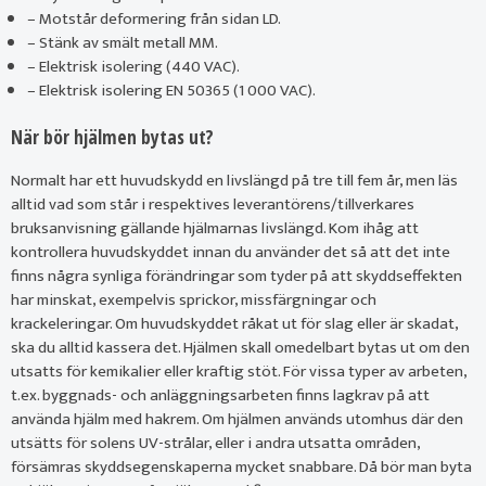
– Motstår deformering från sidan LD.
– Stänk av smält metall MM.
– Elektrisk isolering (440 VAC).
– Elektrisk isolering EN 50365 (1 000 VAC).
När bör hjälmen bytas ut?
Normalt har ett huvudskydd en livslängd på tre till fem år, men läs
alltid vad som står i respektives leverantörens/tillverkares
bruksanvisning gällande hjälmarnas livslängd. Kom ihåg att
kontrollera huvudskyddet innan du använder det så att det inte
finns några synliga förändringar som tyder på att skyddseffekten
har minskat, exempelvis sprickor, missfärgningar och
krackeleringar. Om huvudskyddet råkat ut för slag eller är skadat,
ska du alltid kassera det. Hjälmen skall omedelbart bytas ut om den
utsatts för kemikalier eller kraftig stöt. För vissa typer av arbeten,
t.ex. byggnads- och anläggningsarbeten finns lagkrav på att
använda hjälm med hakrem. Om hjälmen används utomhus där den
utsätts för solens UV-strålar, eller i andra utsatta områden,
försämras skyddsegenskaperna mycket snabbare. Då bör man byta