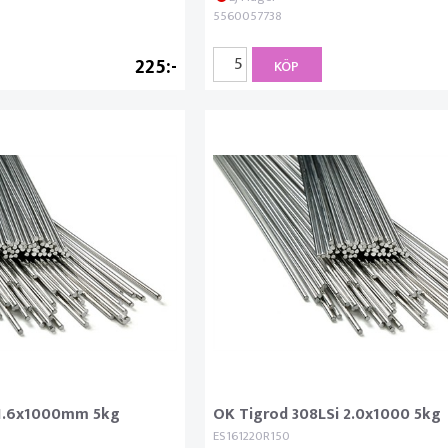
5560057738
225
KÖP
 1.6x1000mm 5kg
OK Tigrod 308LSi 2.0x1000 5kg
ES161220R150