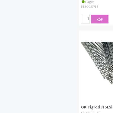
I lager
5560057738
KÖP
OK Tigrod 316LSi
ES163210R150