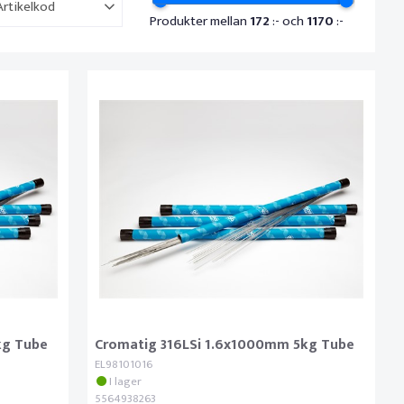
Artikelkod
Produkter mellan
172
:- och
1170
:-
kg Tube
Cromatig 316LSi 1.6x1000mm 5kg Tube
EL98101016
I lager
5564938263