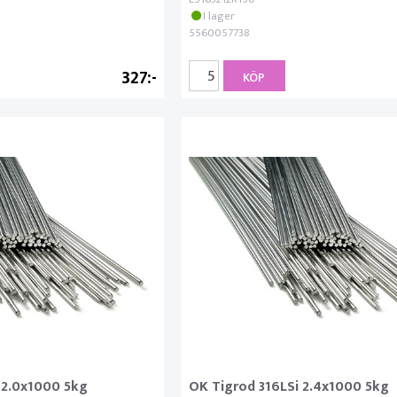
I lager
5560057738
327
KÖP
 2.0x1000 5kg
OK Tigrod 316LSi 2.4x1000 5kg