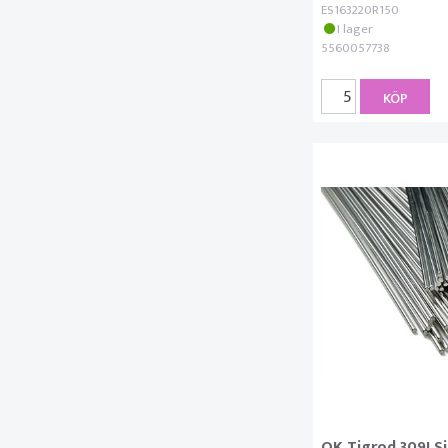
ES163220R150
I lager
5560057738
KÖP
OK Tigrod 309LSi