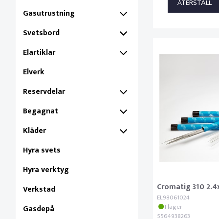
Gasutrustning
Svetsbord
Elartiklar
Elverk
Reservdelar
Begagnat
Kläder
Hyra svets
Hyra verktyg
Cromatig 310 2.
Verkstad
EL98061024
I lager
Gasdepå
5564938263