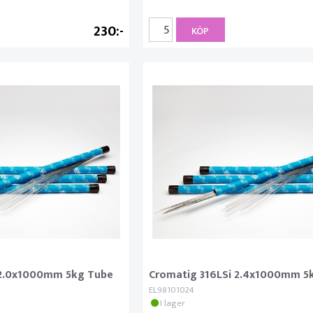
230
KÖP
 2.0x1000mm 5kg Tube
Cromatig 316LSi 2.4x1000mm 5
EL98101024
I lager