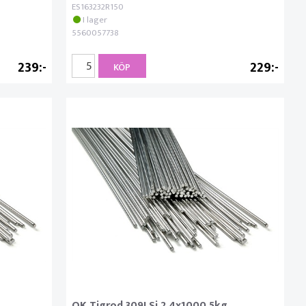
ES163232R150
I lager
5560057738
239
229
KÖP
OK Tigrod 309LSi 2.4x1000 5kg