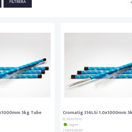
4x1000mm 5kg Tube
Cromatig 316LSi 1.0x1000mm 5
EL98101010
I lager
5564938263