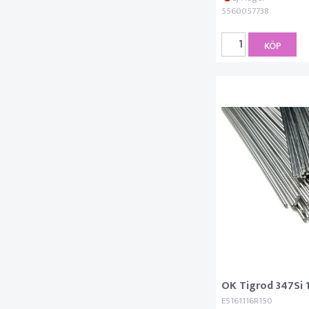
5560057738
KÖP
OK Tigrod 347Si
ES161116R150