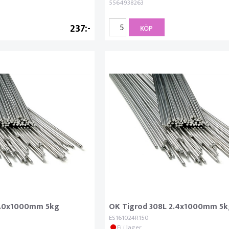
5564938263
237
KÖP
2.0x1000mm 5kg
OK Tigrod 308L 2.4x1000mm 5k
ES161024R150
Ej i lager