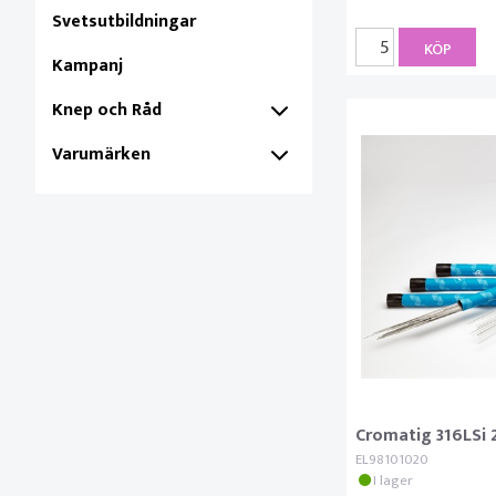
Svetsutbildningar
KÖP
Kampanj
Knep och Råd
Varumärken
Cromatig 316LSi
EL98101020
I lager