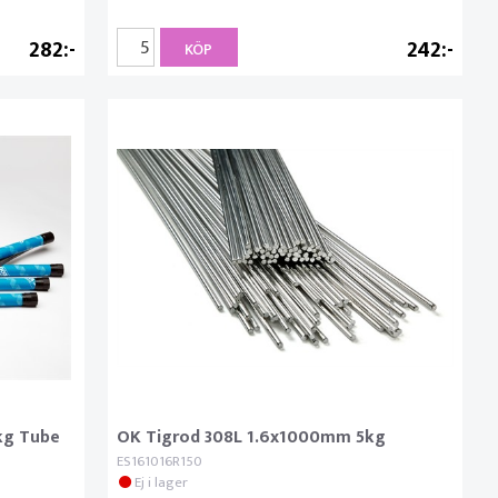
282
242
KÖP
kg Tube
OK Tigrod 308L 1.6x1000mm 5kg
ES161016R150
Ej i lager