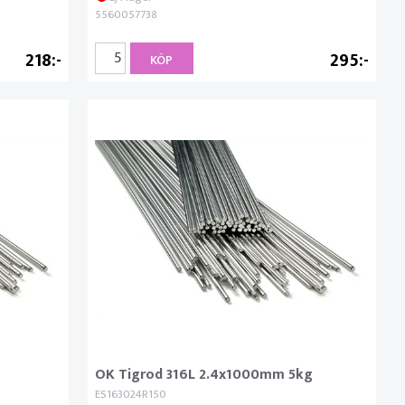
5560057738
218
295
KÖP
OK Tigrod 316L 2.4x1000mm 5kg
ES163024R150