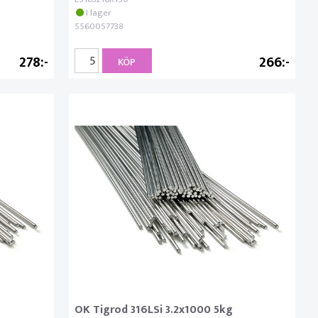
I lager
5560057738
278
266
KÖP
OK Tigrod 316LSi 3.2x1000 5kg