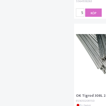
5564938263
KÖP
OK Tigrod 308L 
ES161020R150
Ej i lager