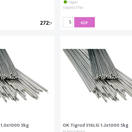
I lager
5560057738
272
KÖP
 1.0x1000 5kg
OK Tigrod 316LSi 1.2x1000 5kg
ES163212R150