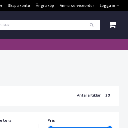
VISA VARUKORGEN
TILL KASSAN
er
Skapa konto
Ångra köp
Anmäl serviceorder
Logga in
ogga in
*
Användarnamn
*
Lösenord
Kom ihåg mig
ömt ditt lösenord?
SKAPA NYTT KONTO
Antal artiklar
30
ortera
Pris