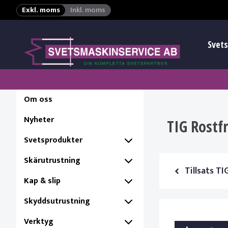
Exkl. moms
Inkl. moms
Svets
Om oss
Nyheter
TIG Rostf
Svetsprodukter
Skärutrustning
Tillsats TI
Kap & slip
Skyddsutrustning
Verktyg