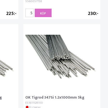
5560057738
225
230
KÖP
g
OK Tigrod 347Si 1.2x1000mm 5kg
ES161112R150
Ej i lager