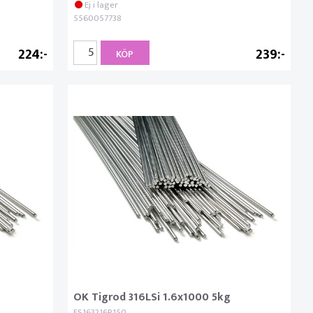
Ej i lager
5560057738
224
239
KÖP
OK Tigrod 316LSi 1.6x1000 5kg
ES163216R150