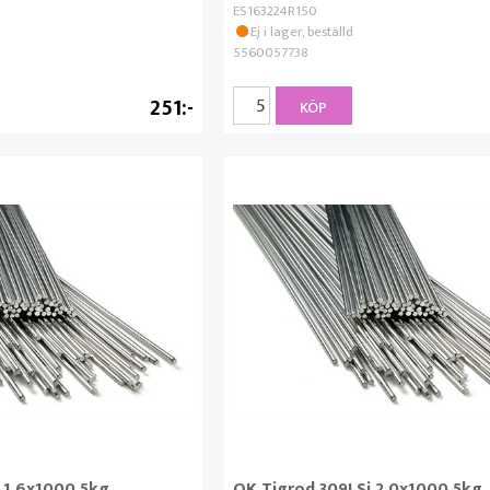
ES163224R150
Ej i lager, beställd
5560057738
251
KÖP
 1.6x1000 5kg
OK Tigrod 309LSi 2.0x1000 5kg