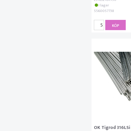
I lager
5560057738
KÖP
OK Tigrod 316LSi