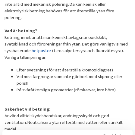
inte alltid med mekanisk polering. Då kan kemisk eller
elektrolytisk betning behövas för att återställa ytan före
polering.
Vad är betning?
Betning innebär att man kemiskt avlägsnar oxidskikt,
svetsblånad och föroreningar från ytan. Det görs vanligtvis med
syrabaserade
betpastor
(t.ex. salpetersyra och fluorvätesyra).
Vanliga tillämpningar:
Efter svetsning (för att återställa kromoxidlagret)
Vid missfärgningar som inte går bort med slipning eller
polish
På svåråtkomliga geometrier (rörskarvar, inre hörn)
Säkerhet vid betning:
Använd alltid skyddshandskar, andningsskydd och god
ventilation. Neutralisera ytan efteråt med vatten eller särskilt
medel.