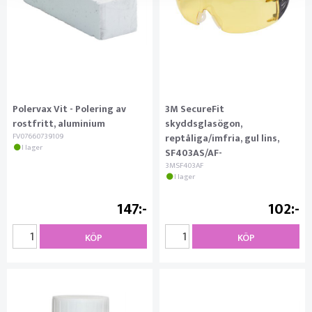
Polervax Vit - Polering av
3M SecureFit
rostfritt, aluminium
skyddsglasögon,
FV07660739109
reptåliga/imfria, gul lins,
I lager
SF403AS/AF-
3MSF403AF
I lager
147
102
KÖP
KÖP