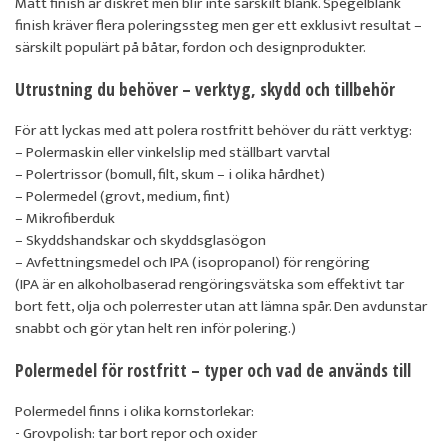
Matt finish är diskret men blir inte särskilt blank. Spegelblank
finish kräver flera poleringssteg men ger ett exklusivt resultat –
särskilt populärt på båtar, fordon och designprodukter.
Utrustning du behöver – verktyg, skydd och tillbehör
För att lyckas med att polera rostfritt behöver du rätt verktyg:
– Polermaskin eller vinkelslip med ställbart varvtal
– Polertrissor (bomull, filt, skum – i olika hårdhet)
– Polermedel (grovt, medium, fint)
– Mikrofiberduk
– Skyddshandskar och skyddsglasögon
– Avfettningsmedel och IPA (isopropanol) för rengöring
(IPA är en alkoholbaserad rengöringsvätska som effektivt tar
bort fett, olja och polerrester utan att lämna spår. Den avdunstar
snabbt och gör ytan helt ren inför polering.)
Polermedel för rostfritt – typer och vad de används till
Polermedel finns i olika kornstorlekar:
- Grovpolish: tar bort repor och oxider