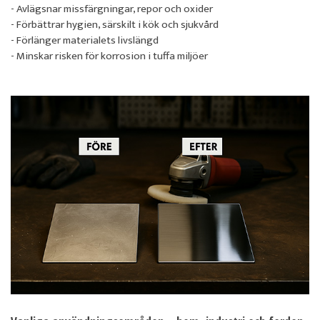
- Avlägsnar missfärgningar, repor och oxider
- Förbättrar hygien, särskilt i kök och sjukvård
- Förlänger materialets livslängd
- Minskar risken för korrosion i tuffa miljöer