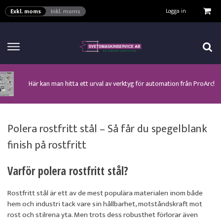
VISA VARUKORGEN
TILL KASSAN
Logga in
Exkl. moms
Inkl. moms
Här kan man hitta ett urval av verktyg för automation från ProArc!
Nyhet! MinarcMig 190 Auto och MinarcMig 220 Auto från Kemppi!
Klicka här för att se alla våra nuvarande kampanjer!
Nyhet! Lägesställare, rullbockar och längdsvets från ProArc!
Nyhet! Tig-svets Minarc T 223 AC/DC från Kemppi!
Nyhet! Tig-svets från Esab, Rogue ET 230iP AC/DC!
Nyhet! Nya PAPR-enheten från ESAB EPR-X1.1!
Polera rostfritt stål – Så får du spegelblank
finish på rostfritt
Varför polera rostfritt stål?
Rostfritt stål är ett av de mest populära materialen inom både
hem och industri tack vare sin hållbarhet, motståndskraft mot
rost och stilrena yta. Men trots dess robusthet förlorar även