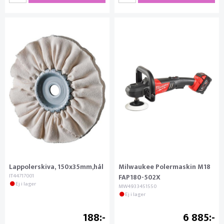
Lappolerskiva, 150x35mm,hål
Milwaukee Polermaskin M18
IT44717001
FAP180-502X
Ej i lager
MW4933451550
Ej i lager
188
6 885