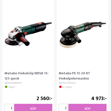
Metabo Vinkelslip WEVA 15-
Metabo PE 15-20 RT
125 quick
Vinkelpolermaskin
ME600496000
ME615200000
I lager
Ej i lager
2 560
4 973
KÖP
KÖP