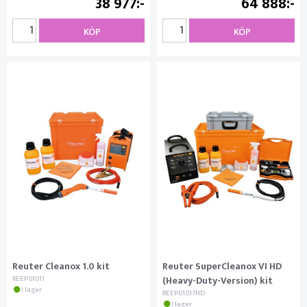
38 977
64 888
KÖP
KÖP
Reuter Cleanox 1.0 kit
Reuter SuperCleanox VI HD
REEP01011
(Heavy-Duty-Version) kit
I lager
REEP01017HD
I lager