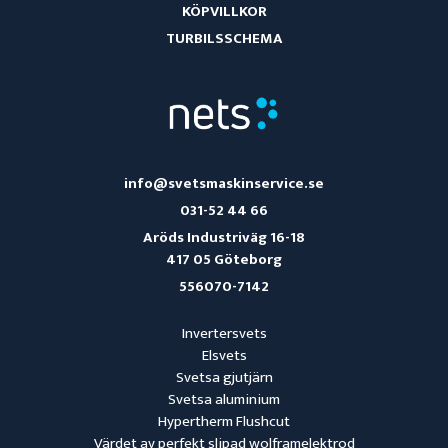
KÖPVILLKOR
TURBILSSCHEMA
info@svetsmaskinservice.se
031-52 44 66
Aröds Industriväg 16-18
417 05 Göteborg
556070-7142
Invertersvets
Elsvets
Svetsa gjutjärn
Svetsa aluminium
Hypertherm Flushcut
Värdet av perfekt slipad wolframelektrod