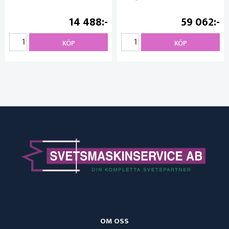
14 488
59 062
KÖP
KÖP
OM OSS