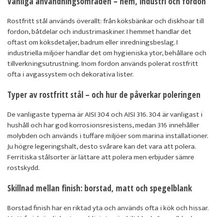
Vanliga användningsområden – hem, industri och fordon
Rostfritt stål används överallt: från köksbänkar och diskhoar till
fordon, båtdelar och industrimaskiner. I hemmet handlar det
oftast om köksdetaljer, badrum eller inredningsbeslag. I
industriella miljöer handlar det om hygieniska ytor, behållare och
tillverkningsutrustning. Inom fordon används polerat rostfritt
ofta i avgassystem och dekorativa lister.
Typer av rostfritt stål – och hur de påverkar poleringen
De vanligaste typerna är AISI 304 och AISI 316. 304 är vanligast i
hushåll och har god korrosionsresistens, medan 316 innehåller
molybden och används i tuffare miljöer som marina installationer.
Ju högre legeringshalt, desto svårare kan det vara att polera.
Ferritiska stålsorter är lättare att polera men erbjuder sämre
rostskydd.
Skillnad mellan finish: borstad, matt och spegelblank
Borstad finish har en riktad yta och används ofta i kök och hissar.