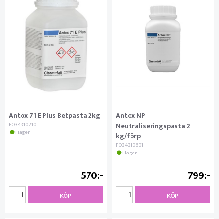
Antox 71 E Plus Betpasta 2kg
Antox NP
FO34310210
Neutraliseringspasta 2
I lager
kg/förp
FO34310601
I lager
570
799
KÖP
KÖP