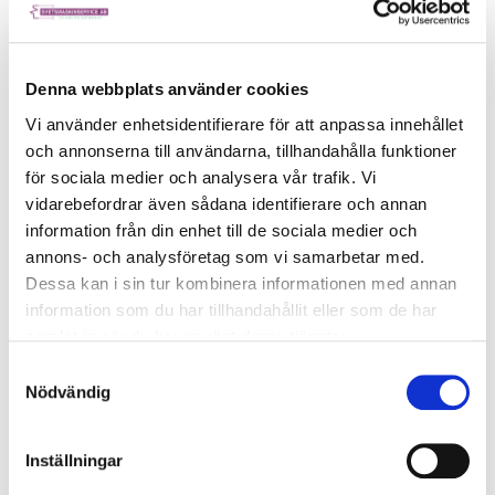
Elektrolytisk betning – snabbare och renare
Till skillnad från vanlig betning sker elektrolytisk betning med
elektrisk ström och en mildare elektrolytvätska. Det är en mer
Denna webbplats använder cookies
kontrollerad och miljövänlig process som används för:
Vi använder enhetsidentifierare för att anpassa innehållet
Precisionsrengöring av svetsskarvar
och annonserna till användarna, tillhandahålla funktioner
Processutrustning i livsmedel-, läkemedel- och kemisk
för sociala medier och analysera vår trafik. Vi
industri
vidarebefordrar även sådana identifierare och annan
Förbehandling inför elektropolering
information från din enhet till de sociala medier och
annons- och analysföretag som vi samarbetar med.
OBS:
Elektrolytisk betning
ersätter inte mekanisk polering om
Dessa kan i sin tur kombinera informationen med annan
slutfinish och glans är målet – men är ett utmärkt förberedande
steg i krävande applikationer.
information som du har tillhandahållit eller som de har
samlat in när du har använt deras tjänster.
Samtyckesval
Vanliga frågor – FAQ
Nödvändig
Kan jag använda bilpolish på rostfritt stål?
Det går i nödfall, men rekommenderas inte. Använd metallpolish.
Inställningar