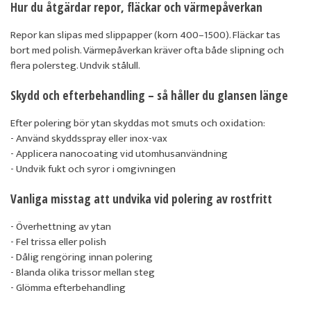
Hur du åtgärdar repor, fläckar och värmepåverkan
Repor kan slipas med slippapper (korn 400–1500). Fläckar tas
bort med polish. Värmepåverkan kräver ofta både slipning och
flera polersteg. Undvik stålull.
Skydd och efterbehandling – så håller du glansen länge
Efter polering bör ytan skyddas mot smuts och oxidation:
- Använd skyddsspray eller inox-vax
- Applicera nanocoating vid utomhusanvändning
- Undvik fukt och syror i omgivningen
Vanliga misstag att undvika vid polering av rostfritt
- Överhettning av ytan
- Fel trissa eller polish
- Dålig rengöring innan polering
- Blanda olika trissor mellan steg
- Glömma efterbehandling