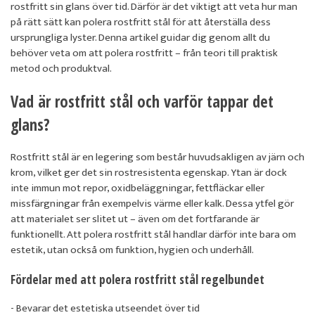
rostfritt sin glans över tid. Därför är det viktigt att veta hur man
på rätt sätt kan polera rostfritt stål för att återställa dess
ursprungliga lyster. Denna artikel guidar dig genom allt du
behöver veta om att polera rostfritt – från teori till praktisk
metod och produktval.
Vad är rostfritt stål och varför tappar det
glans?
Rostfritt stål är en legering som består huvudsakligen av järn och
krom, vilket ger det sin rostresistenta egenskap. Ytan är dock
inte immun mot repor, oxidbeläggningar, fettfläckar eller
missfärgningar från exempelvis värme eller kalk. Dessa ytfel gör
att materialet ser slitet ut – även om det fortfarande är
funktionellt. Att polera rostfritt stål handlar därför inte bara om
estetik, utan också om funktion, hygien och underhåll.
Fördelar med att polera rostfritt stål regelbundet
- Bevarar det estetiska utseendet över tid