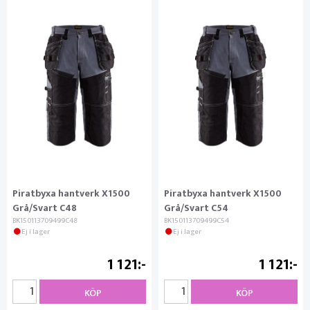
Piratbyxa hantverk X1500
Piratbyxa hantverk X1500
Grå/Svart C48
Grå/Svart C54
BK150113709499C48
BK150113709499C54
Ej i lager
Ej i lager
1 121
1 121
KÖP
KÖP