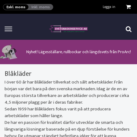
VISA VARUKORGEN
TILL KASSAN
Logga in
Exkl. moms
Inkl. moms
Här kan man hitta ett urval av verktyg för automation från ProArc!
Nyhet! MinarcMig 190 Auto och MinarcMig 220 Auto från Kemppi!
Klicka här för att se alla våra nuvarande kampanjer!
Nyhet! Lägesställare, rullbockar och längdsvets från ProArc!
Nyhet! Tig-svets Minarc T 223 AC/DC från Kemppi!
Nyhet! Tig-svets från Esab, Rogue ET 230iP AC/DC!
Nyhet! Nya PAPR-enheten från ESAB EPR-X1.1!
Blåkläder
I över 60 år har Blåkläder tillverkat och sålt arbetskläder. Från
början var det bara på den svenska marknaden. Idag är de en av
Europas största tillverkare av arbetskläder och producerar cirka
4,5 miljoner plagg per år i deras fabriker.
Sedan 1959 har Blåkläders fokus varit på att producera
arbetskläder som håller länge.
De har en passion för kvalitet därför utvecklar de smarta och
långvariga lösningar baserade på en djup förståelse för kunders
behov. De utmanar ständigt befintliga idéer för att kunna