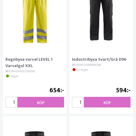
Regnbyxa varsel LEVEL 1
Industribyxa Svart/Grå D96
Varselgul XXL
BK140412109994D96
Ej i lager
BK138420003300XXL
I lager
654
594
KÖP
KÖP