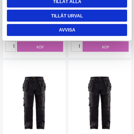
TILLÅT ALLA
Hantverksbyxa X1500
Hantverksbyxa X1500
Grå/Svart D92
Grå/Svart D96
TILLÅT URVAL
BK150013709499D92
BK150013709499D96
Ej i lager
Ej i lager
AVVISA
1 266
1 266
KÖP
KÖP