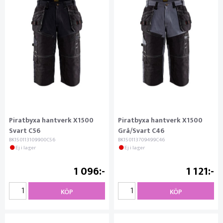
Piratbyxa hantverk X1500
Piratbyxa hantverk X1500
Svart C56
Grå/Svart C46
BK150113109900C56
BK150113709499C46
Ej i lager
Ej i lager
1 096
1 121
KÖP
KÖP