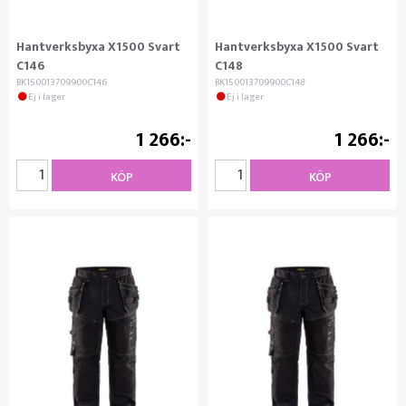
Hantverksbyxa X1500 Svart
Hantverksbyxa X1500 Svart
C146
C148
BK150013709900C146
BK150013709900C148
Ej i lager
Ej i lager
1 266
1 266
KÖP
KÖP