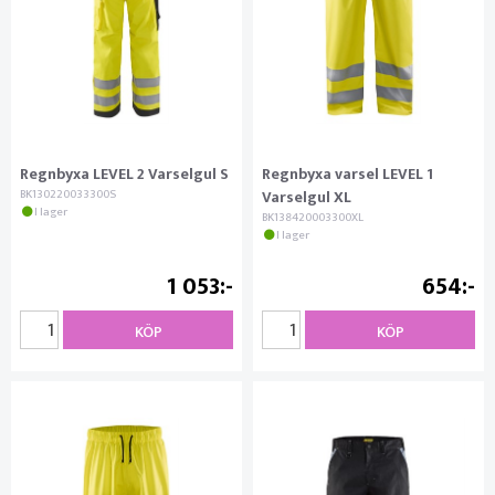
Regnbyxa LEVEL 2 Varselgul S
Regnbyxa varsel LEVEL 1
BK130220033300S
Varselgul XL
I lager
BK138420003300XL
I lager
1 053
654
KÖP
KÖP