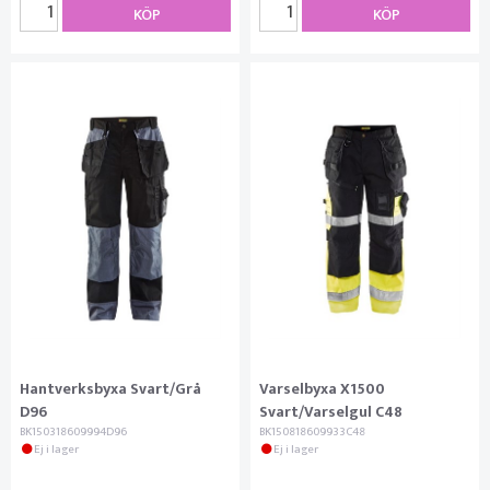
KÖP
KÖP
Hantverksbyxa Svart/Grå
Varselbyxa X1500
D96
Svart/Varselgul C48
BK150318609994D96
BK150818609933C48
Ej i lager
Ej i lager