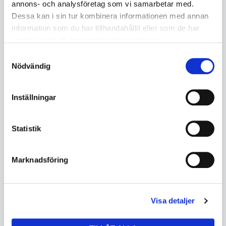
annons- och analysföretag som vi samarbetar med.
BK150013709499D100
BK150013709499D104
Ej i lager
Ej i lager
Dessa kan i sin tur kombinera informationen med annan
information som du har tillhandahållit eller som de har
1 266
1 266
samlat in när du har använt deras tjänster.
Samtyckesval
KÖP
KÖP
Nödvändig
Inställningar
Statistik
Marknadsföring
Visa detaljer