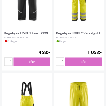
Regnbyxa LEVEL 1 Svart XXXL
Regnbyxa LEVEL 2 Varselgul L
BK130120009900XXXL
BK130220033300L
Ej i lager
I lager
458
1 053
KÖP
KÖP