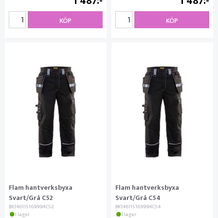
1 487
1 487
KÖP
KÖP
Flam hantverksbyxa
Flam hantverksbyxa
Svart/Grå C52
Svart/Grå C54
BK146115169994C52
BK146115169994C54
I lager
I lager