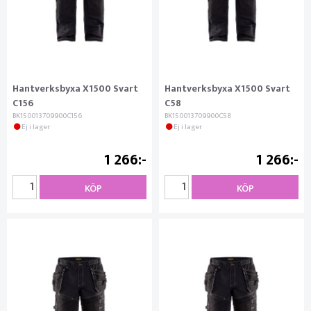
Hantverksbyxa X1500 Svart
Hantverksbyxa X1500 Svart
C156
C58
BK150013709900C156
BK150013709900C58
Ej i lager
Ej i lager
1 266
1 266
KÖP
KÖP