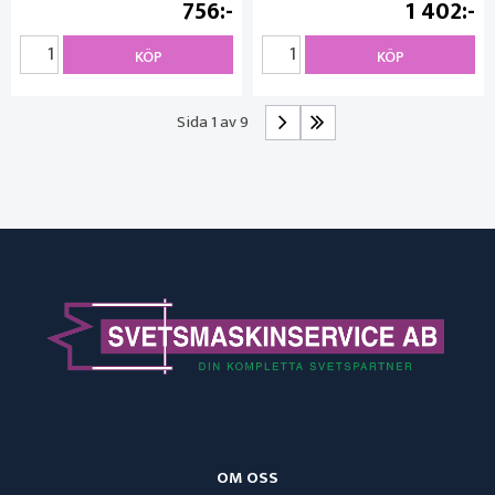
756
1 402
KÖP
KÖP
Sida 1 av 9
OM OSS