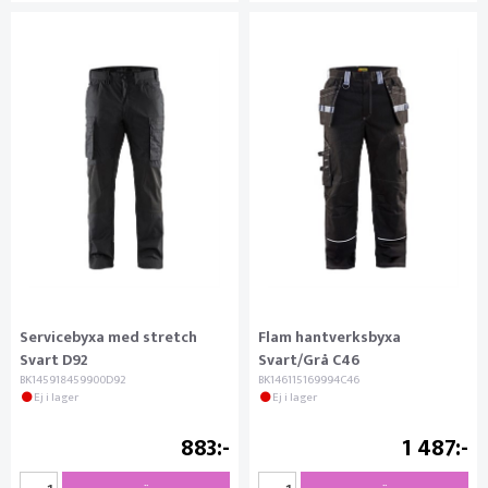
Servicebyxa med stretch
Flam hantverksbyxa
Svart D92
Svart/Grå C46
BK145918459900D92
BK146115169994C46
Ej i lager
Ej i lager
883
1 487