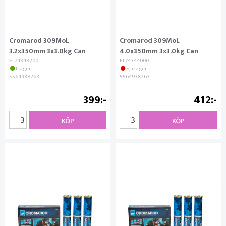
Cromarod 309MoL
Cromarod 309MoL
3.2x350mm 3x3.0kg Can
4.0x350mm 3x3.0kg Can
EL74343200
EL74344000
I lager
Ej i lager
5564938263
5564938263
399
412
KÖP
KÖP