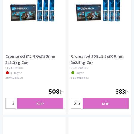
Cromarod 312 4.0x350mm
Cromarod 309L 2.5x300mm
3x3.0kg Can
3x2.5kg Can
EL74384000
EL74392500
Ej i lager
I lager
5564938263
5564938263
508
383
KÖP
KÖP