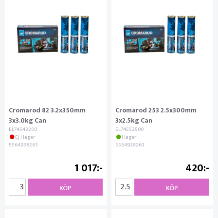
Cromarod 82 3.2x350mm
Cromarod 253 2.5x300mm
3x3.0kg Can
3x2.5kg Can
EL74543200
EL74552500
Ej i lager
I lager
5564938263
5564938263
1 017
420
KÖP
KÖP