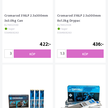
Cromarod 316LP 2.5x300mm
Cromarod 316LP 2.5x300mm
3x3.0kg Can
8x1.3kg Drypac
EL74432500
EL74432504
I lager
I lager
5564938263
5564938263
422
436
KÖP
KÖP