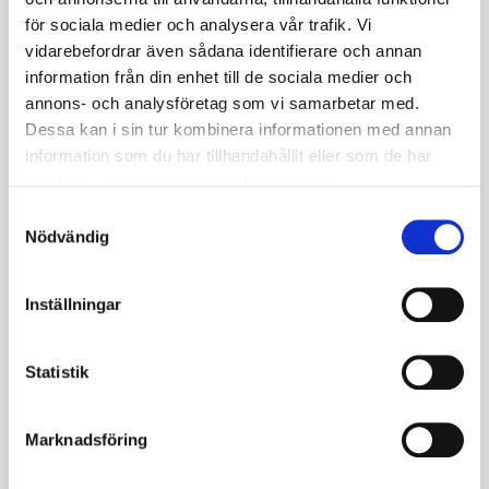
Ej i lager
I lager
för sociala medier och analysera vår trafik. Vi
5564938263
5564938263
vidarebefordrar även sådana identifierare och annan
395
372
information från din enhet till de sociala medier och
annons- och analysföretag som vi samarbetar med.
KÖP
KÖP
Dessa kan i sin tur kombinera informationen med annan
information som du har tillhandahållit eller som de har
samlat in när du har använt deras tjänster.
Samtyckesval
Nödvändig
Inställningar
Statistik
Marknadsföring