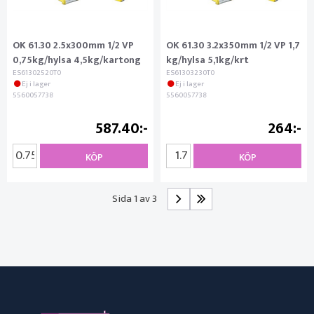
OK 61.30 2.5x300mm 1/2 VP
OK 61.30 3.2x350mm 1/2 VP 1,7
0,75kg/hylsa 4,5kg/kartong
kg/hylsa 5,1kg/krt
ES61302520T0
ES61303230T0
Ej i lager
Ej i lager
5560057738
5560057738
587.40
264
KÖP
KÖP
Sida 1 av 3