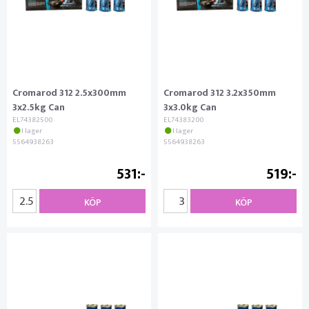
Cromarod 312 2.5x300mm
Cromarod 312 3.2x350mm
3x2.5kg Can
3x3.0kg Can
EL74382500
EL74383200
I lager
I lager
5564938263
5564938263
531
519
KÖP
KÖP