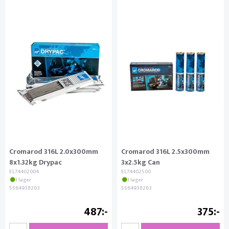
Cromarod 316L 2.0x300mm
Cromarod 316L 2.5x300mm
8x1.32kg Drypac
3x2.5kg Can
EL74402004
EL74402500
I lager
I lager
5564938263
5564938263
487
375