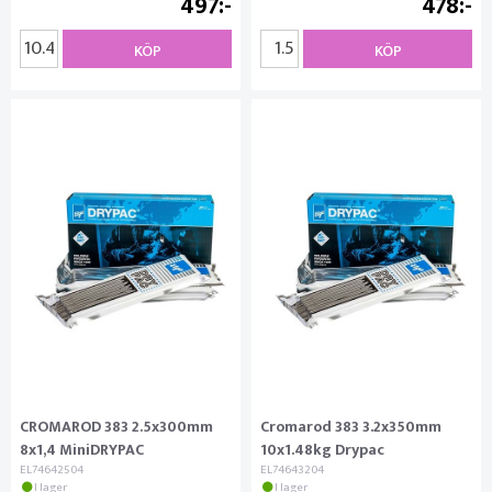
497
478
KÖP
KÖP
CROMAROD 383 2.5x300mm
Cromarod 383 3.2x350mm
8x1,4 MiniDRYPAC
10x1.48kg Drypac
EL74642504
EL74643204
I lager
I lager