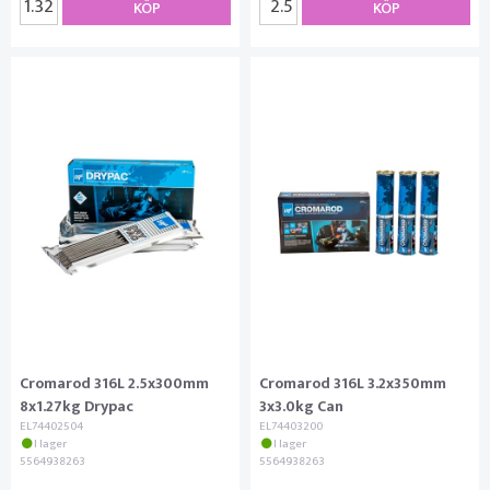
KÖP
KÖP
Cromarod 316L 2.5x300mm
Cromarod 316L 3.2x350mm
8x1.27kg Drypac
3x3.0kg Can
EL74402504
EL74403200
I lager
I lager
5564938263
5564938263