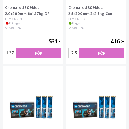
Cromarod 309MoL
Cromarod 309MoL
2.0x300mm 8x1.37kg DP
2.5x300mm 3x2.5kg Can
EL74342004
EL74342500
Ej i lager
I lager
5564938263
5564938263
531
416
KÖP
KÖP