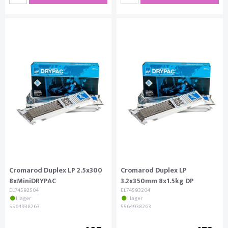
Cromarod Duplex LP 2.5x300
Cromarod Duplex LP
8xMiniDRYPAC
3.2x350mm 8x1.5kg DP
EL74592504
EL74593204
I lager
I lager
5564938263
5564938263