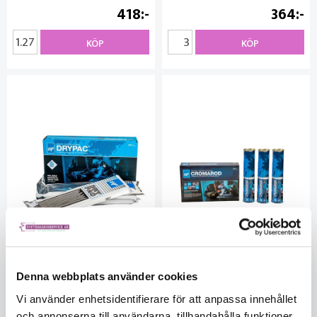
418
364
KÖP
KÖP
Denna webbplats använder cookies
Cromarod 316L 3.2x350mm
Cromarod 316L 4.0x350mm
Vi använder enhetsidentifierare för att anpassa innehållet
10x1.5kg Drypac
3x3.0kg Can
EL74403204
EL74404000
och annonserna till användarna, tillhandahålla funktioner