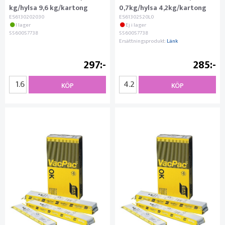
kg/hylsa 9,6 kg/kartong
0,7kg/hylsa 4,2kg/kartong
ES6130202030
ES61302520L0
I lager
Ej i lager
5560057738
5560057738
Ersättningsprodukt:
Länk
297
285
KÖP
KÖP