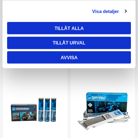
Cromarod 316LP 2.0x300mm
Cromarod 316LP 2.0x300mm
3x3.0kg Can
8x1.08kg Drypac
Visa detaljer
EL74432000
EL74432004
I lager
I lager
5564938263
5564938263
TILLÅT ALLA
458
486
TILLÅT URVAL
KÖP
KÖP
AVVISA