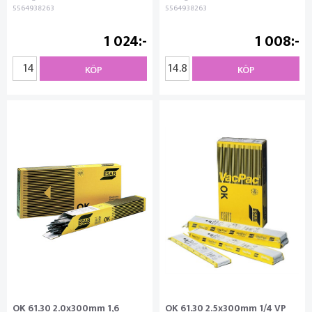
5564938263
5564938263
1 024
1 008
KÖP
KÖP
OK 61.30 2.0x300mm 1,6
OK 61.30 2.5x300mm 1/4 VP