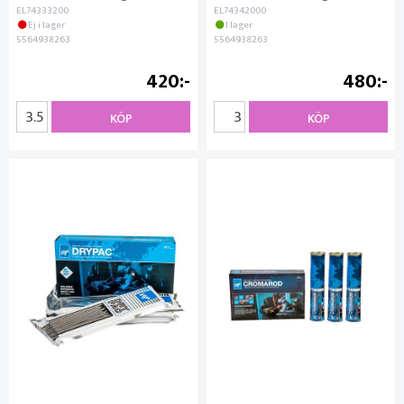
EL74333200
EL74342000
Ej i lager
I lager
5564938263
5564938263
420
480
KÖP
KÖP