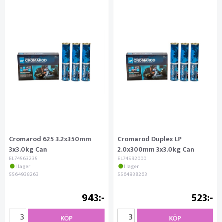
Cromarod 625 3.2x350mm
Cromarod Duplex LP
3x3.0kg Can
2.0x300mm 3x3.0kg Can
EL74563235
EL74592000
I lager
I lager
5564938263
5564938263
943
523
KÖP
KÖP