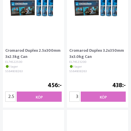
Cromarod Duplex 2.5x300mm
Cromarod Duplex 3.2x350mm
3x2.5kg Can
3x3.0kg Can
EL74522500
EL74523200
I lager
I lager
5564938263
5564938263
456
438
KÖP
KÖP