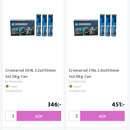
Cromarod 309L 3.2x350mm
Cromarod 316L 2.0x300mm
3x3.0kg Can
3x3.0kg Can
EL74393200
EL74402000
I lager
I lager
5564938263
5564938263
346
451
KÖP
KÖP