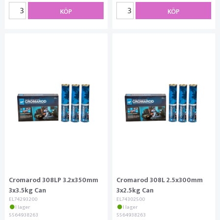
KÖP
KÖP
Cromarod 308LP 3.2x350mm
Cromarod 308L 2.5x300mm
3x3.5kg Can
3x2.5kg Can
EL74293200
EL74302500
I lager
I lager
5564938263
5564938263