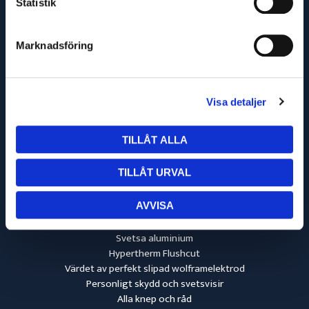
Statistik
Marknadsföring
info@svetsmaskinservice.se
Visa detaljer
031-52 44 66
Aröds Industriväg 16-18
417 05 Göteborg
TILLÅT ALLA
556070-7142
TILLÅT URVAL
Invertersvets
AVVISA
Elsvets
Svetsa gjutjärn
Svetsa aluminium
Hypertherm Flushcut
Värdet av perfekt slipad wolframelektrod
Personligt skydd och svetsvisir
Alla knep och råd