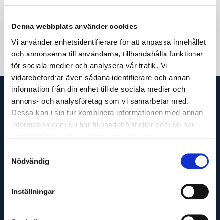
Denna webbplats använder cookies
Användbara sidor:
Vi använder enhetsidentifierare för att anpassa innehållet
Start
Kontakta oss
och annonserna till användarna, tillhandahålla funktioner
för sociala medier och analysera vår trafik. Vi
vidarebefordrar även sådana identifierare och annan
information från din enhet till de sociala medier och
annons- och analysföretag som vi samarbetar med.
Dessa kan i sin tur kombinera informationen med annan
information som du har tillhandahållit eller som de har
samlat in när du har använt deras tjänster.
Samtyckesval
Nödvändig
OM OSS
Inställningar
KÖPVILLKOR
TURBILSSCHEMA