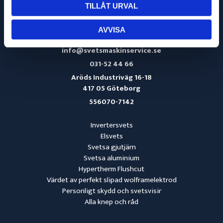
TILLÅT URVAL
AVVISA
info@svetsmaskinservice.se
031-52 44 66
Aröds Industriväg 16-18
417 05 Göteborg
556070-7142
Invertersvets
Elsvets
Svetsa gjutjärn
Svetsa aluminium
Hypertherm Flushcut
Värdet av perfekt slipad wolframelektrod
Personligt skydd och svetsvisir
Alla knep och råd