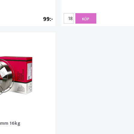
99
KÖP
.2mm 16kg