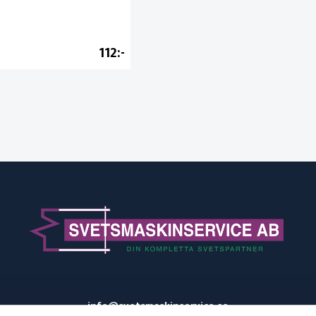
112
info@svetsmaskinservice.se