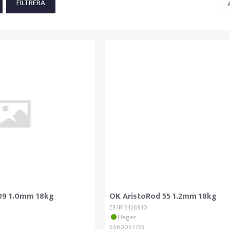
.09 1.0mm 18kg
OK AristoRod 55 1.2mm 18kg
ES1B13126910
I lager
5560057738