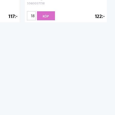
5560057738
117
122
KÖP