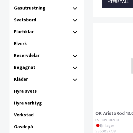
Gasutrustning
Svetsbord
Elartiklar
Elverk
Reservdelar
Begagnat
Kläder
Hyra svets
Hyra verktyg
OK AristoRod 13
Verkstad
ES1B09106910
Ej i lager
Gasdepå
5560057738