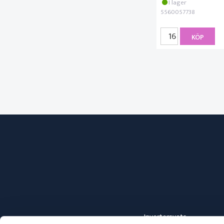
I lager
5560057738
KÖP
Invertersvets