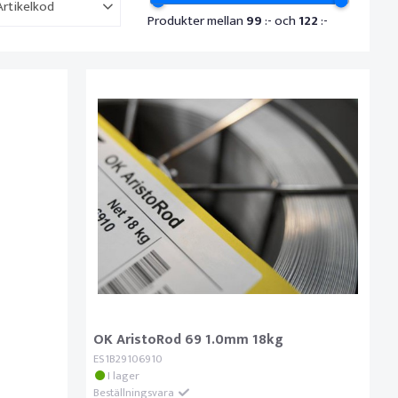
Artikelkod
Produkter mellan
99
:- och
122
:-
OK AristoRod 69 1.0mm 18kg
ES1B29106910
I lager
Beställningsvara