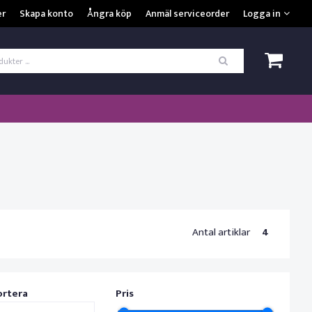
VISA VARUKORGEN
TILL KASSAN
er
Skapa konto
Ångra köp
Anmäl serviceorder
Logga in
ogga in
*
Användarnamn
*
Lösenord
Kom ihåg mig
ömt ditt lösenord?
SKAPA NYTT KONTO
Antal artiklar
4
ortera
Pris