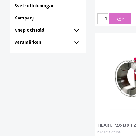
Svetsutbildningar
Kampanj
KÖP
Knep och Råd
Varumärken
FILARC PZ6138 1
ES2580126730